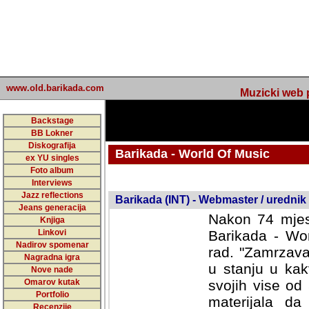
www.old.barikada.com
Muzicki web p
Backstage
BB Lokner
Diskografija
Barikada - World Of Music
ex YU singles
Foto album
undefined
Interviews
Jazz reflections
Barikada (INT) - Webmaster / urednik
Jeans generacija
Nakon 74 mjes
Knjiga
Linkovi
Barikada - Wor
Nadirov spomenar
rad. "Zamrzava
Nagradna igra
u stanju u kak
Nove nade
Omarov kutak
svojih vise od
Portfolio
materijala da 
Recenzije