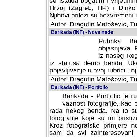
se istakla bogatim i vrijedni
Hrvoj (Zagreb, HR) i Dinko
Njihovi prilozi su bezvremeni i
Autor: Dragutin Matoševic, Tu
Barikada (INT) - Nove nade
Rubrika, B
objasnjava. 
iz naseg Reg
iz statusa demo benda. Uko
pojavljivanje u ovoj rubrici - nj
Autor: Dragutin Matoševic, Tu
Barikada (INT) - Portfolio
Barikada - Portfolio je 
vaznost fotografije, kao
rada nekog benda. Na to su 
fotografije koje su mi pristiz
fotografske primjere nekolik
svi zainteresovani sistemom "