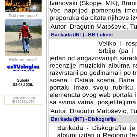
Ivanovski (Skopje, MK), Bran
Vec naprijed pomenuta ime
Reklamno mjesto 3
preporuka da citate njihove izv
Autor: Dragutin Matoševic, Tu
Barikada (INT) - BB Lokner
Veliko i res
Srbije (pa i
jedan od angazovanijih sarad
Reklamno mjesto 4
recenzije muzickih albuma ra
razvrstani po godinama i po t
scena i Ostala scena. Bane 
portalu imao svoju rubriku.
Subota
elemenata ovog web portala i 
08.08.2026.
sa svima vama, posjetiteljima
Optimizirano za
Autor: Dragutin Matoševic, Tu
IE i 1024 x 768
Barikada (INT) - Diskografija
Barikada - Diskografija je
albumi izdati u Regionu (ex 