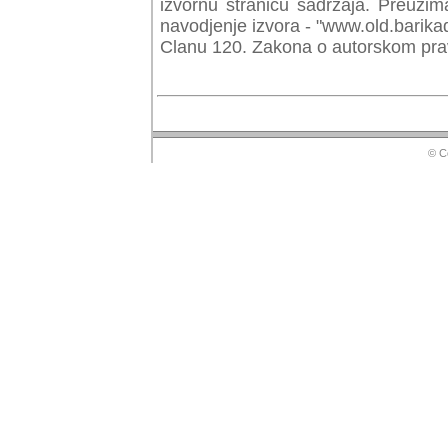
izvornu stranicu sadrzaja. Preuzim
navodjenje izvora - "www.old.barika
Clanu 120. Zakona o autorskom prav
© Copyr