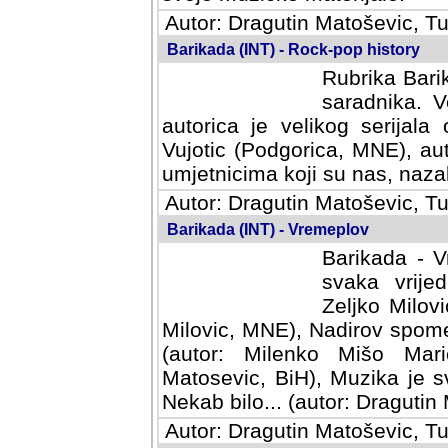
Autor: Dragutin Matoševic, Tu
Barikada (INT) - Rock-pop history
Rubrika Barik
saradnika. V
autorica je velikog serijal
Vujotic (Podgorica, MNE), aut
umjetnicima koji su nas, nazalo
Autor: Dragutin Matoševic, Tu
Barikada (INT) - Vremeplov
Barikada - V
svaka vrijedna
Milovic, MNE)
MNE), Nadirov spomenar (auto
Milenko Mišo Maric, UK), Muz
Muzika je svirala (autor: D
(autor: Dragutin Matosevic, BiH
Autor: Dragutin Matoševic, Tu