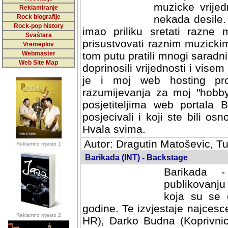
muzicke vrijed
Reklamiranje
Rock biografije
nekada desile
Rock-pop history
imao priliku sretati razne 
Svaštara
prisustvovati raznim muzick
Vremeplov
Webmaster
tom putu pratili mnogi saradni
Web Site Map
doprinosili vrijednosti i vise
je i moj web hosting prov
razumijevanja za moj "hobb
posjetiteljima web portala 
posjecivali i koji ste bili o
Hvala svima.
Autor: Dragutin Matoševic, Tu
Reklamno mjesto 1
Barikada (INT) - Backstage
Barikada -
publikovanju
koja su se 
godine. Te izvjestaje najcesce
Reklamno mjesto 2
HR), Darko Budna (Koprivnic