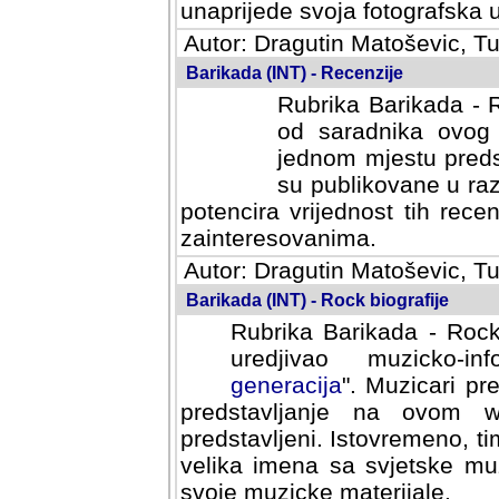
svoja fotografska umijeca.
Autor: Dragutin Matoševic, Tu
Barikada (INT) - Recenzije
Rubrika Barikada - R
od saradnika ovog 
jednom mjestu predst
su publikovane u ra
potencira vrijednost tih rece
zainteresovanima.
Autor: Dragutin Matoševic, Tu
Barikada (INT) - Rock biografije
Rubrika Barikada - Rock
uredjivao muzicko-informa
Muzicari predstavljeni u to
na ovom web portalu cime
Istovremeno, tim nacinom ra
sa svjetske muzicke scene da
materijale.