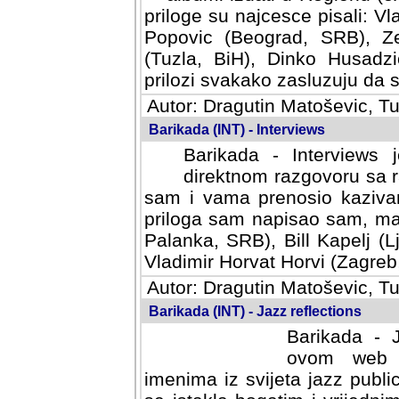
priloge su najcesce pisali: Vl
Popovic (Beograd, SRB), Ze
(Tuzla, BiH), Dinko Husadzi
prilozi svakako zasluzuju da se
Autor: Dragutin Matoševic, Tu
Barikada (INT) - Interviews
Barikada - Interviews 
direktnom razgovoru sa r
sam i vama prenosio kazivan
priloga sam napisao sam, mad
Palanka, SRB), Bill Kapelj (L
Vladimir Horvat Horvi (Zagreb,
Autor: Dragutin Matoševic, Tu
Barikada (INT) - Jazz reflections
Barikada - J
ovom web po
imenima iz svijeta jazz publi