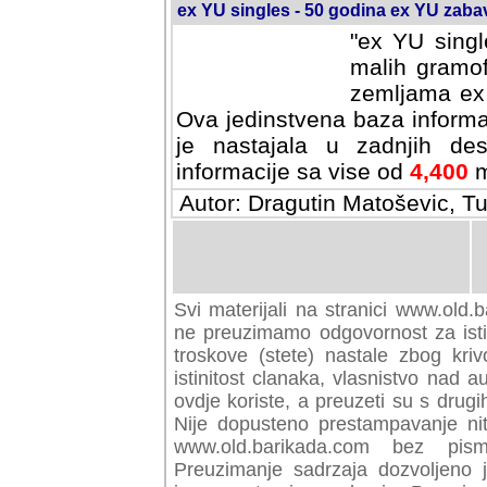
ex YU singles - 50 godina ex YU zab
"ex YU singl
malih gramof
zemljama ex 
Ova jedinstvena baza informa
je nastajala u zadnjih des
informacije sa vise od
4,400
m
Autor: Dragutin Matoševic, Tu
Svi materijali na stranici www.old.b
preuzimamo odgovornost za istini
troskove (stete) nastale zbog kriv
istinitost clanaka, vlasnistvo nad au
ovdje koriste, a preuzeti su s drugi
Nije dopusteno prestampavanje nit
www.old.barikada.com bez pism
Preuzimanje sadrzaja dozvoljeno 