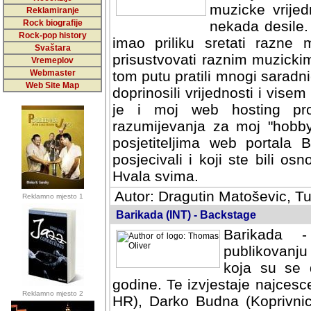
muzicke vrijed
Reklamiranje
Rock biografije
nekada desile
Rock-pop history
imao priliku sretati razne 
Svaštara
prisustvovati raznim muzick
Vremeplov
Webmaster
tom putu pratili mnogi saradni
Web Site Map
doprinosili vrijednosti i vise
je i moj web hosting prov
razumijevanja za moj "hobb
posjetiteljima web portala 
posjecivali i koji ste bili o
Hvala svima.
Autor: Dragutin Matoševic, Tu
Reklamno mjesto 1
Barikada (INT) - Backstage
Barikada -
publikovanju
koja su se 
godine. Te izvjestaje najcesce
Reklamno mjesto 2
HR), Darko Budna (Koprivnic