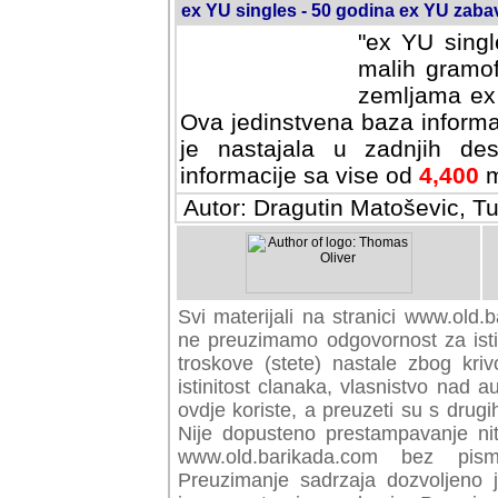
ex YU singles - 50 godina ex YU zab
"ex YU singl
malih gramof
zemljama ex 
Ova jedinstvena baza informa
je nastajala u zadnjih des
informacije sa vise od
4,400
m
Autor: Dragutin Matoševic, Tu
Svi materijali na stranici www.old.b
preuzimamo odgovornost za istini
troskove (stete) nastale zbog kriv
istinitost clanaka, vlasnistvo nad au
ovdje koriste, a preuzeti su s drugi
Nije dopusteno prestampavanje nit
www.old.barikada.com bez pism
Preuzimanje sadrzaja dozvoljeno 