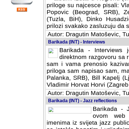
priloge su najcesce pisali: Vl
Popovic (Beograd, SRB), Ze
(Tuzla, BiH), Dinko Husadzi
prilozi svakako zasluzuju da se
Autor: Dragutin Matoševic, Tu
Barikada (INT) - Interviews
Barikada - Interviews 
direktnom razgovoru sa r
sam i vama prenosio kazivan
priloga sam napisao sam, mad
Palanka, SRB), Bill Kapelj (L
Vladimir Horvat Horvi (Zagreb,
Autor: Dragutin Matoševic, Tu
Barikada (INT) - Jazz reflections
Barikada - J
ovom web po
imenima iz svijeta jazz publi