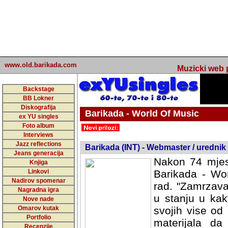
www.old.barikada.com
Muzicki web p
Backstage
BB Lokner
Diskografija
Barikada - World Of Music
ex YU singles
Foto album
undefined
Interviews
Jazz reflections
Barikada (INT) - Webmaster / urednik
Jeans generacija
Nakon 74 mjes
Knjiga
Linkovi
Barikada - Wor
Nadirov spomenar
rad. "Zamrzava
Nagradna igra
u stanju u kak
Nove nade
Omarov kutak
svojih vise od
Portfolio
materijala da 
Recenzije