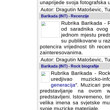
svoja fotografska umijeca.
Autor: Dragutin Matoševic, Tu
Barikada (INT) - Recenzije
Rubrika Barikada - R
od saradnika ovog 
jednom mjestu predst
su publikovane u ra
potencira vrijednost tih rece
zainteresovanima.
Autor: Dragutin Matoševic, Tu
Barikada (INT) - Rock biografije
Rubrika Barikada - Rock
uredjivao muzicko-informa
Muzicari predstavljeni u to
na ovom web portalu cime
Istovremeno, tim nacinom ra
sa svjetske muzicke scene da
materijale.