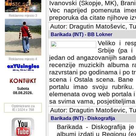
Ivanovski (Skopje, MK), Bran
Vec naprijed pomenuta ime
Reklamno mjesto 3
preporuka da citate njihove izv
Autor: Dragutin Matoševic, Tu
Barikada (INT) - BB Lokner
Veliko i res
Srbije (pa i
jedan od angazovanijih sarad
Reklamno mjesto 4
recenzije muzickih albuma ra
razvrstani po godinama i po t
scena i Ostala scena. Bane 
portalu imao svoju rubriku.
Subota
elemenata ovog web portala i 
08.08.2026.
sa svima vama, posjetiteljima
Optimizirano za
Autor: Dragutin Matoševic, Tu
IE i 1024 x 768
Barikada (INT) - Diskografija
Barikada - Diskografija je
albumi izdati u Regionu (ex 