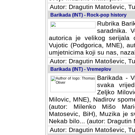
Autor: Dragutin Matoševic, Tu
Barikada (INT) - Rock-pop history
Rubrika Barik
saradnika. V
autorica je velikog serijal
Vujotic (Podgorica, MNE), aut
umjetnicima koji su nas, nazalo
Autor: Dragutin Matoševic, Tu
Barikada (INT) - Vremeplov
Barikada - V
svaka vrijedna
Milovic, MNE)
MNE), Nadirov spomenar (auto
Milenko Mišo Maric, UK), Muz
Muzika je svirala (autor: D
(autor: Dragutin Matosevic, BiH
Autor: Dragutin Matoševic, Tu