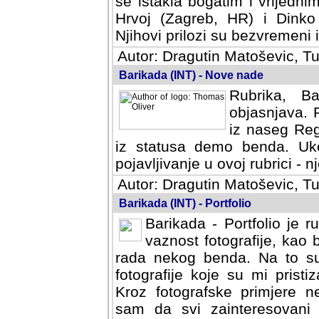
se istakla bogatim i vrijedni
Hrvoj (Zagreb, HR) i Dinko
Njihovi prilozi su bezvremeni i
Autor: Dragutin Matoševic, Tu
Barikada (INT) - Nove nade
Rubrika, B
objasnjava. 
iz naseg Reg
iz statusa demo benda. Uko
pojavljivanje u ovoj rubrici - nj
Autor: Dragutin Matoševic, Tu
Barikada (INT) - Portfolio
Barikada - Portfolio je 
vaznost fotografije, kao
rada nekog benda. Na to su 
fotografije koje su mi pristiz
fotografske primjere nekolik
svi zainteresovani sistemom "