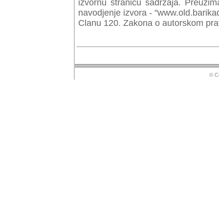
izvornu stranicu sadrzaja. Preuzim
navodjenje izvora - "www.old.barika
Clanu 120. Zakona o autorskom prav
© Copyr