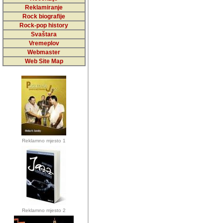
5,000 podstra
Reklamiranje
Rock biografije
da ga temelji
Rock-pop history
vrijednosti kojima smo sv
Svaštara
Vremeplov
Sretan sam da sam u protek
Webmaster
muzicare, svjedociti njih
Web Site Map
muzickim dogadjajima... Sr
mnogi saradnici koji su
doprinosili vrijednosti i v
sam da je i moj web hostin
imala razumijevanja za 
Reklamno mjesto 1
mnogobrojnim posjetitelj
Music, koji ste ga posjeciv
ovoga (nemalog) rada. Hva
Autor: Dragutin Matoševic,
Barikada (INT) - Backstage
Reklamno mjesto 2
Barikada -