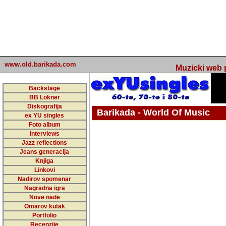
www.old.barikada.com
Muzicki web p
Backstage
BB Lokner
Diskografija
Barikada - World Of Music
ex YU singles
Foto album
Interviews
Jazz reflections
Barikada (INT) - Webmaster / urednik
Jeans generacija
Nakon 74 mj
Knjiga
Linkovi
portala Bari
Nadirov spomenar
zakljuciti 
Nagradna igra
Nove nade
Barikada - W
Omarov kutak
sada. I u sta
Portfolio
Recenzije