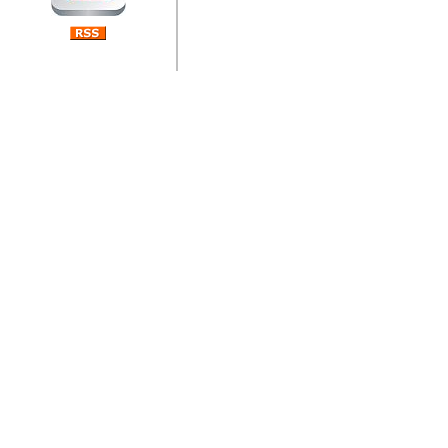
jedan od rijetkih koji je n
Njegovi prilozi su jedan od
i ponosan sam da je svoj
posjetiteljima ovog web por
Autor: Dragutin Matoševic,
Barikada (INT) - Diskografija
Barikada - Diskografija
muzicki albumi izdati u Reg
prostor). Te priloge su n
(Zagreb, HR), Milan B. Po
(Bar, MNE), Tomica Racic 
(Velika Ludina, HR)... Nj
citaju.
Autor: Dragutin Matoševic,
Barikada (INT) - Interviews