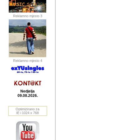
publikovan
dogadjanja
Reklamno mjesto 3
2004. do 2010. godine. Te i
Horvat Horvi (Zagreb, HR)
Šaric (Vinkovci, HR), Vas
Bane Lokner (Zemun, SRB)
imena, mnogima dobro zna
Reklamno mjesto 4
njihove izvjestaje.
Autor: Dragutin Matoševic,
Barikada (INT) - BB Lokner
Nedjelja
Veliko i res
09.08.2026.
Srbije (pa i
Optimizirano za
jedan od angazovanijih s
IE i 1024 x 768
nebrojene recenzije muzic
Njegovi prilozi su razvr
odrednice: ex YU prostor,