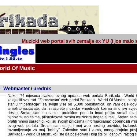
Muzicki web portal svih zemalja ex YU (i jos malo s
orld Of Music
ned
 - Webmaster / urednik
Nakon 74 mjeseca svakodnevnog updatea web portala Barikada - World O
zakljuciti svoj rad. "Zamrzavam" web portal Barikada - World Of Music u stanj
stanju "hibernacije", sa svojih vise od 5,000 podstranica, on vam daje dov
temeljito iscitavate, da istrazujete muzicke vrijednosti kojima smo svi svjedocili
Sretan sam da sam u proteklom periodu imao priliku sretati razne muzicar
uspjesima, prisustvovati raznim muzickim dogadjajima... Sretan sam da su 
mnogi saradnici koji su svojim prilozima (informacijama) doprinosili vrijednost
web portala. Sretan sam da je i moj web hosting provider, tuzlanska f
razumijevanja za moj "hobby". Zahvalan sam i vama, mnogobrojnim posje
Barikada - World Of Music, koji ste ga posjecivali i koji ste bili osnovni razl