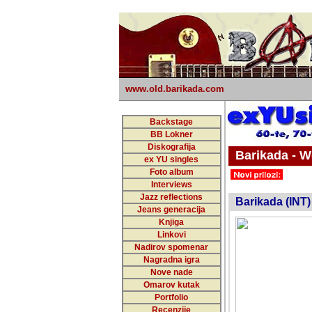
www.old.barikada.com
Backstage
BB Lokner
Diskografija
Barikada - W
ex YU singles
Foto album
undefi
Interviews
Jazz reflections
Barikada (INT)
Jeans generacija
Knjiga
Linkovi
Nadirov spomenar
Nagradna igra
Nove nade
Omarov kutak
Portfolio
Recenzije