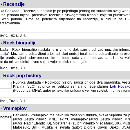
- Recenzije
ka Barikada - Recenzije, nastala je po prijedlogu jednog od saradnika ovog web po
 na jednom mjestu predstave recenzije diskografskih izdanja koje su publikov
web portala. Time se potencira vrijednost tih recenzija, a cini ih se i 
eresovanima.
vic, Tuzla, BiH.
- Rock biografije
kada - Rock biografije nastala je u vrijeme dok sam uredjivao muzicko-informa
acija
". Muzicari predstavljeni u toj radijskoj emisiji imali su i predstavljanje na 
nije predstavljeni. Istovremeno, tim nacinom rada zainteresovao sam i neka ve
 da mi samoinicijativno salju svoje muzicke materijale.
vic, Tuzla, BiH.
 - Rock-pop history
Rubrika Barikada - Rock-pop history sadrzi priloge dva saradnika. Vest
Krajina, SLO) autorica je velikog serijala o legendarnoj
Loli Novako
(Podgorica, MNE), autor je nekoliko priloga o velikim svjetskim umjetnicima
vic, Tuzla, BiH.
 - Vremeplov
Barikada - Vremeplov ima nekoliko zasebnih rubrika, svaka vrijedna za po
(autor: Zeljko Milovic, MNE), ex YU vremeplov (autor: Zeljko Milovic, 
(autor: Nadir Efendic, D), Mostarenje (autor: Milenko Mišo Maric, UK), Muzi
Matosevic, BiH), Muzika je svirala (autor: Djordje Gavric Djoko, USA),