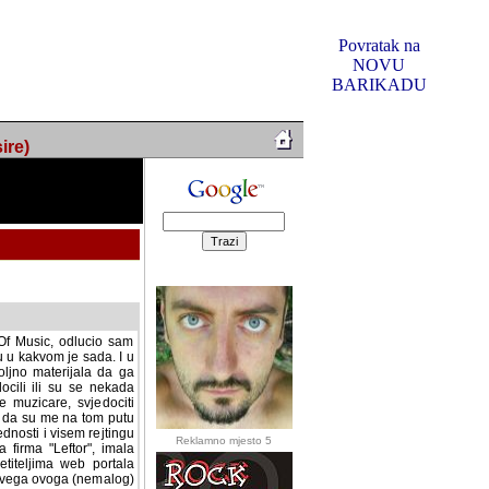
Povratak na
NOVU
BARIKADU
ire)
f Music, odlucio sam
u u kakvom je sada. I u
oljno materijala da ga
 ili su se nekada desile.
e, svjedociti njihovim
me na tom putu pratili
i i visem rejtingu ovog
Reklamno mjesto 5
irma "Leftor", imala
titeljima web portala
og svega ovoga (nemalog)