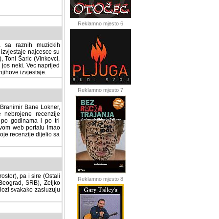
Reklamno mjesto 6
a sa raznih muzickih
izvjestaje najcesce su
, Toni Šaric (Vinkovci,
jos neki. Vec naprijed
ihove izvjestaje.
Reklamno mjesto 7
, Branimir Bane Lokner,
jene recenzije muzickih
nama i po tri osnovne
alu imao svoju rubriku.
 dijelio sa svima vama,
stor), pa i sire (Ostali
Reklamno mjesto 8
ad, SRB), Zeljko Milovic
svakako zasluzuju da se