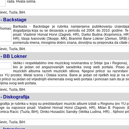
rada. Hvala svima.
vic, Tuzla, BiH.
 - Backstage
Barikada - Backstage je rubrika namjenjena publikovanju izvjestaj
dogadjanja koja su se desavala u periodu od 2004. do 2010. godine. Te 
pisali: Vladimir Horvat Horvi (Zagreb, HR), Darko Budna (Koprivnica, HR)
HR), Vasja Ivanovski (Skopje, MK), Branimir Bane Lokner (Zemun, SRB) i 
pomenuta imena, mnogima dobro znana, dovoljna su preporuka da citate nj
vic, Tuzla, BiH.
 - BB Lokner
Veliko i respektabilno ime muzickog novinarstva iz Srbije (pa i Regiona)
bio je jedan od angazovanijih saradnika ovog web portala. Pisao je nebro
albuma raznih muzickih stilova. Njegovi prilozi su razvrstani po godi
tor, Metal scena i Ostala scena. Bane je jedan od rijetkih koji je na ovom web port
dan od vrijednijih elemenata ovog web portala i ponosan sam da je svoje recenzije
b portala.
vic, Tuzla, BiH.
- Diskografija
rafija je rubrika u kojoj su predstavljani muzicki albumi izdati u Regionu (ex YU pro
oge su najcesce pisali: Vladimir Horvat Horvi (Zagreb, HR), Milan B. Popovic (Beogr
cic (Tuzla, BiH), Dinko Husadzic Sansky (Velika Ludina, HR)... Njihovi prilozi 
vic, Tuzla, BiH.