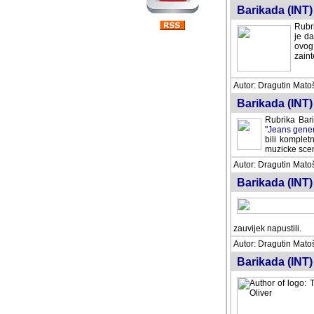
Barikada (INT) 
Rubri
je da
ovog 
zaint
Autor: Dragutin Matoše
Barikada (INT) 
Rubrika Bari
"
Jeans gener
bili komplet
muzicke scene
Autor: Dragutin Matoše
Barikada (INT)
zauvijek napustili.
Autor: Dragutin Matoše
Barikada (INT)