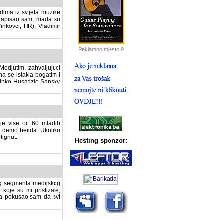
dima iz svijeta muzike
 napisao sam, mada su
Vinkovci, HR), Vladimir
Reklamno mjesto 9
tim, zahvaljujuci veliki
a se istakla bogatim i
 Dinko Husadzic Sansky
 je vise od 60 mladih
demo benda. Ukoliko im
nut.
Hosting sponzor:
tnog segmenta medijskog
 koje su mi pristizale,
afa pokusao sam da svi