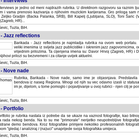
- Interviews
terviews je jedno od meni najdrazih rubrika. U direktnom razgovoru sa raznim lju
 i vama prenosio kazivanja o njihovim muzickim karijerama. Gro priloga sam
i Zeljko Gradjin (Backa Palanka, SRB), Bill Kapelj (Ljubljana, SLO), Toni Šaric (
(Zagreb, HR)...
vic, Tuzla, BiH.
- Jazz reflections
Barikada - Jazz reflections je najmladja rubrika na ovom web portalu. Medju
imenima iz svijeta jazz publicistike i iskrenim jazz zagovornicima, on
vrijednim prilozima. Ta cijenjena imena su: Davor Hrvoj (Zagreb, HR) i
jihovi prilozi su bezvremeni i za citanje uvijek aktuelni.
vic, Tuzla, BiH.
 - Nove nade
Rubrika, Barikada - Nove nade, samo ime je objasnjava. Predstavila
bendova iz naseg Regiona. Mnogi od njih su vec odavno izasli iz statusa 
je, dijelom, u tome pomoglo i pojavljivanje u ovoj rubrici - njen cilj je postig
vic, Tuzla, BiH.
- Portfolio
rtfolio je rubrika nastala iz potrebe da se ukaze na vaznost fotografije, kao bi
a rada nekog benda. Na to su me "primorale" nerijetko neupotrebljive fotografije
trane demo bendova. Kroz fotografske primjere nekoliko profesionalnih fotogr
m "gledaj / analiziraj / (na)uci" unaprijede svoja fotografska umijeca.
vic, Tuzla, BiH.