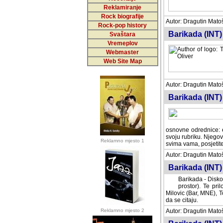
Reklamiranje
Rock biografije
Autor: Dragutin Matoše
Rock-pop history
Barikada (INT)
Svaštara
Vremeplov
Webmaster
Web Site Map
Autor: Dragutin Matoše
Barikada (INT)
odrednice: ex YU pros
Njegovi prilozi su je
Reklamno mjesto 1
posjetiteljima ovog we
Autor: Dragutin Matoše
Barikada (INT) 
Barikada - Diskog
prostor). Te pril
(Bar, MNE), Tomica Ra
citaju.
Reklamno mjesto 2
Autor: Dragutin Matoše