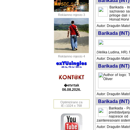
Barikada (INT) 
Barikada - In
saznavao sam
Reklamno mjesto 3
priloge dali 
Horvat Horvi 
Autor: Dragutin Matoše
Barikada (INT) 
(Velika Ludina, HR). N
Reklamno mjesto 4
Autor: Dragutin Matoše
Barikada (INT)
�etvrtak
06.08.2026.
Autor: Dragutin Matoše
Barikada (INT) 
Optimizirano za
IE i 1024 x 768
Barikada - Po
predstavljanj
najcesce od s
zainteresovani sistemo
Autor: Dragutin Matoše