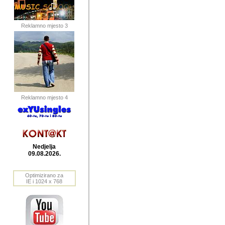
publikovan
dogadjanja
Reklamno mjesto 3
2004. do 2010. godine. Te i
Horvat Horvi (Zagreb, HR)
Šaric (Vinkovci, HR), Vas
Bane Lokner (Zemun, SRB)
imena, mnogima dobro zna
Reklamno mjesto 4
njihove izvjestaje.
Autor: Dragutin Matoševic,
Barikada (INT) - BB Lokner
Nedjelja
Veliko i res
09.08.2026.
Srbije (pa i
Optimizirano za
jedan od angazovanijih s
IE i 1024 x 768
nebrojene recenzije muzic
Njegovi prilozi su razvr
odrednice: ex YU prostor,