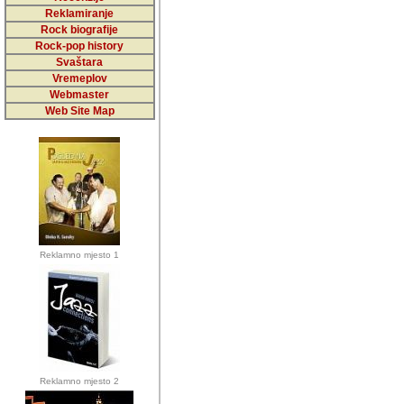
5,000 podstra
Reklamiranje
Rock biografije
da ga temelji
Rock-pop history
vrijednosti kojima smo sv
Svaštara
Vremeplov
Sretan sam da sam u protek
Webmaster
muzicare, svjedociti njih
Web Site Map
muzickim dogadjajima... Sr
mnogi saradnici koji su
doprinosili vrijednosti i v
sam da je i moj web hostin
imala razumijevanja za 
Reklamno mjesto 1
mnogobrojnim posjetitelj
Music, koji ste ga posjeciv
ovoga (nemalog) rada. Hva
Autor: Dragutin Matoševic,
Barikada (INT) - Backstage
Reklamno mjesto 2
Barikada -