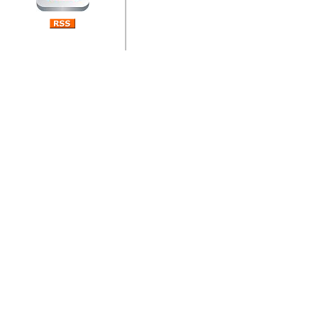
jedan od rijetkih koji je n
Njegovi prilozi su jedan od
i ponosan sam da je svoj
posjetiteljima ovog web por
Autor: Dragutin Matoševic,
Barikada (INT) - Diskografija
Barikada - Diskografija
muzicki albumi izdati u Reg
prostor). Te priloge su n
(Zagreb, HR), Milan B. Po
(Bar, MNE), Tomica Racic 
(Velika Ludina, HR)... Nj
citaju.
Autor: Dragutin Matoševic,
Barikada (INT) - Interviews