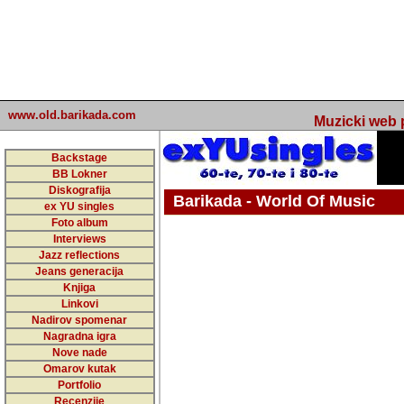
www.old.barikada.com
Muzicki web p
Backstage
BB Lokner
Diskografija
Barikada - World Of Music
ex YU singles
Foto album
undefined
Interviews
Jazz reflections
Barikada (INT) - Webmaster / urednik
Jeans generacija
Nakon 74 mj
Knjiga
Linkovi
portala Bari
Nadirov spomenar
zakljuciti 
Nagradna igra
Nove nade
Barikada - W
Omarov kutak
sada. I u sta
Portfolio
Recenzije