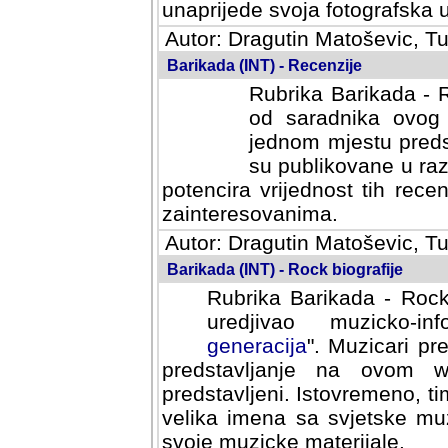
svoja fotografska umijeca.
Autor: Dragutin Matoševic, Tu
Barikada (INT) - Recenzije
Rubrika Barikada - R
od saradnika ovog 
jednom mjestu predst
su publikovane u ra
potencira vrijednost tih rece
zainteresovanima.
Autor: Dragutin Matoševic, Tu
Barikada (INT) - Rock biografije
Rubrika Barikada - Rock
uredjivao muzicko-informa
Muzicari predstavljeni u to
na ovom web portalu cime
Istovremeno, tim nacinom ra
sa svjetske muzicke scene da
materijale.