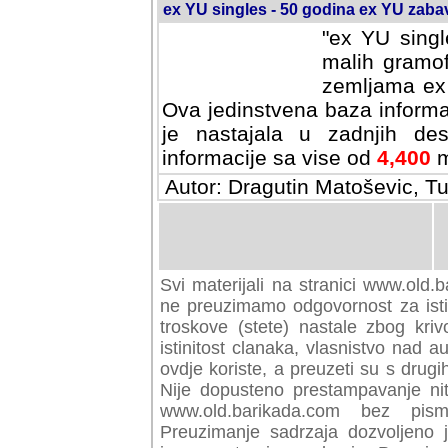
ex YU singles - 50 godina ex YU zab
"ex YU singl
malih gramof
zemljama ex 
Ova jedinstvena baza informa
je nastajala u zadnjih des
informacije sa vise od
4,400
m
Autor: Dragutin Matoševic, Tu
Svi materijali na stranici www.old.b
preuzimamo odgovornost za istini
troskove (stete) nastale zbog kriv
istinitost clanaka, vlasnistvo nad au
ovdje koriste, a preuzeti su s drugi
Nije dopusteno prestampavanje nit
www.old.barikada.com bez pism
Preuzimanje sadrzaja dozvoljeno 