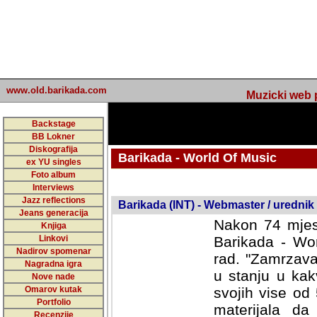
www.old.barikada.com
Muzicki web p
Backstage
BB Lokner
Diskografija
Barikada - World Of Music
ex YU singles
Foto album
undefined
Interviews
Jazz reflections
Barikada (INT) - Webmaster / urednik
Jeans generacija
Nakon 74 mjes
Knjiga
Linkovi
Barikada - Wor
Nadirov spomenar
rad. "Zamrzava
Nagradna igra
u stanju u kak
Nove nade
Omarov kutak
svojih vise od
Portfolio
materijala da 
Recenzije