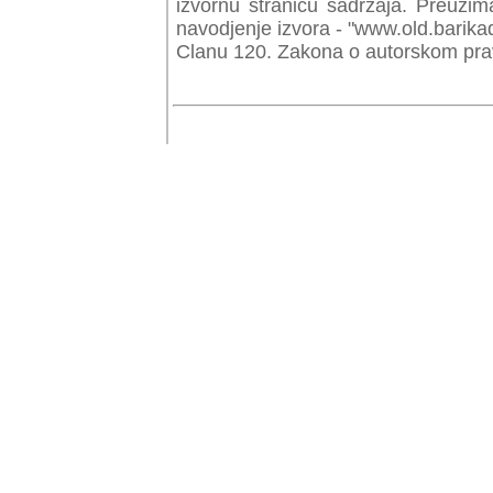
izvornu stranicu sadrzaja. Preuzim
navodjenje izvora - "www.old.barika
Clanu 120. Zakona o autorskom prav
© Copyr