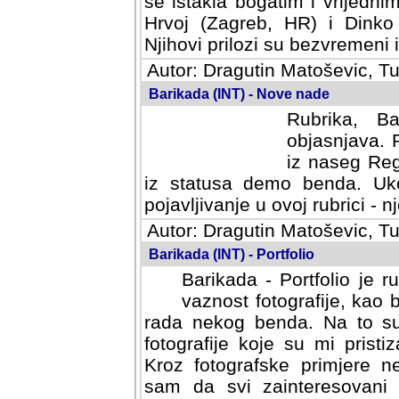
se istakla bogatim i vrijedni
Hrvoj (Zagreb, HR) i Dinko
Njihovi prilozi su bezvremeni i
Autor: Dragutin Matoševic, Tu
Barikada (INT) - Nove nade
Rubrika, B
objasnjava. 
iz naseg Reg
iz statusa demo benda. Uko
pojavljivanje u ovoj rubrici - nj
Autor: Dragutin Matoševic, Tu
Barikada (INT) - Portfolio
Barikada - Portfolio je 
vaznost fotografije, kao
rada nekog benda. Na to su 
fotografije koje su mi pristiz
fotografske primjere nekolik
svi zainteresovani sistemom "