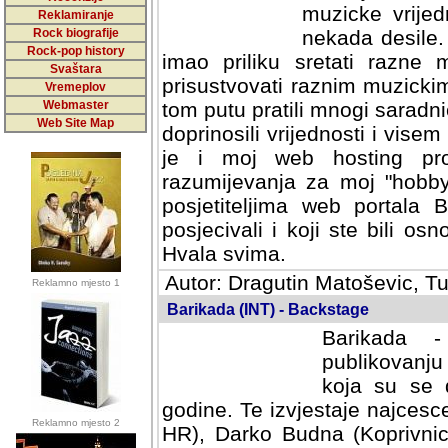
muzicke vrijed
Reklamiranje
Rock biografije
nekada desile
Rock-pop history
imao priliku sretati razne 
Svaštara
prisustvovati raznim muzick
Vremeplov
Webmaster
tom putu pratili mnogi saradni
Web Site Map
doprinosili vrijednosti i vise
je i moj web hosting prov
razumijevanja za moj "hobb
posjetiteljima web portala 
posjecivali i koji ste bili o
Hvala svima.
Autor: Dragutin Matoševic, Tu
Reklamno mjesto 1
Barikada (INT) - Backstage
Barikada -
publikovanju
koja su se 
godine. Te izvjestaje najcesce
Reklamno mjesto 2
HR), Darko Budna (Koprivnic