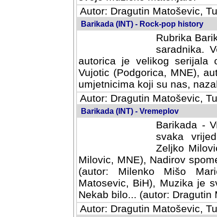
Autor: Dragutin Matoševic, Tu
Barikada (INT) - Rock-pop history
Rubrika Barik
saradnika. V
autorica je velikog serijal
Vujotic (Podgorica, MNE), aut
umjetnicima koji su nas, nazalo
Autor: Dragutin Matoševic, Tu
Barikada (INT) - Vremeplov
Barikada - V
svaka vrijedna
Milovic, MNE)
MNE), Nadirov spomenar (auto
Milenko Mišo Maric, UK), Muz
Muzika je svirala (autor: D
(autor: Dragutin Matosevic, BiH
Autor: Dragutin Matoševic, Tu