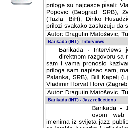
priloge su najcesce pisali: Vl
Popovic (Beograd, SRB), Ze
(Tuzla, BiH), Dinko Husadzi
prilozi svakako zasluzuju da se
Autor: Dragutin Matoševic, Tu
Barikada (INT) - Interviews
Barikada - Interviews 
direktnom razgovoru sa r
sam i vama prenosio kazivan
priloga sam napisao sam, mad
Palanka, SRB), Bill Kapelj (L
Vladimir Horvat Horvi (Zagreb,
Autor: Dragutin Matoševic, Tu
Barikada (INT) - Jazz reflections
Barikada - J
ovom web po
imenima iz svijeta jazz publi