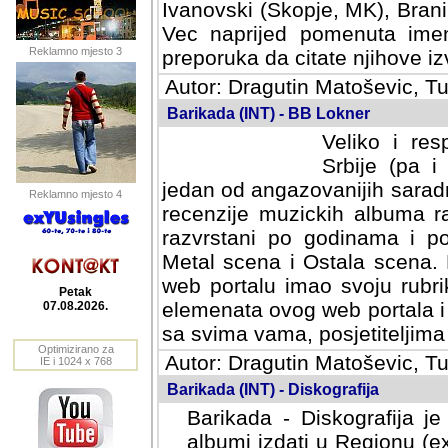
Ivanovski (Skopje, MK), Bran
Vec naprijed pomenuta ime
Reklamno mjesto 3
preporuka da citate njihove izv
Autor: Dragutin Matoševic, Tu
Barikada (INT) - BB Lokner
Veliko i res
Srbije (pa i
jedan od angazovanijih sarad
Reklamno mjesto 4
recenzije muzickih albuma ra
razvrstani po godinama i po t
scena i Ostala scena. Bane 
portalu imao svoju rubriku.
Petak
elemenata ovog web portala i 
07.08.2026.
sa svima vama, posjetiteljima
Optimizirano za
Autor: Dragutin Matoševic, Tu
IE i 1024 x 768
Barikada (INT) - Diskografija
Barikada - Diskografija je
albumi izdati u Regionu (ex 