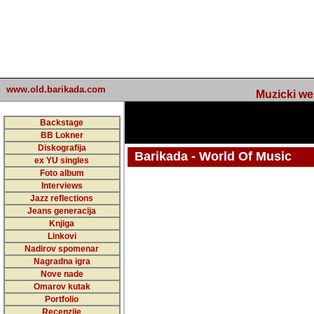
www.old.barikada.com
Muzicki web p
Backstage
BB Lokner
Diskografija
Barikada - World Of Music
ex YU singles
Foto album
undefined
Interviews
Jazz reflections
Barikada (INT) - Webmaster / urednik
Jeans generacija
Nakon 74 mj
Knjiga
Linkovi
portala Bari
Nadirov spomenar
zakljuciti 
Nagradna igra
Nove nade
Barikada - W
Omarov kutak
sada. I u sta
Portfolio
Recenzije