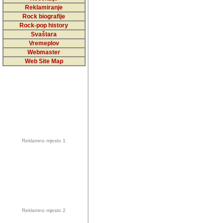
5,000 podstra
Reklamiranje
Rock biografije
da ga temelji
Rock-pop history
vrijednosti kojima smo sv
Svaštara
Vremeplov
Sretan sam da sam u protek
Webmaster
muzicare, svjedociti njih
Web Site Map
muzickim dogadjajima... Sr
mnogi saradnici koji su
doprinosili vrijednosti i v
sam da je i moj web hostin
imala razumijevanja za 
Reklamno mjesto 1
mnogobrojnim posjetitelj
Music, koji ste ga posjeciv
ovoga (nemalog) rada. Hva
Autor: Dragutin Matoševic,
Barikada (INT) - Backstage
Reklamno mjesto 2
Barikada -