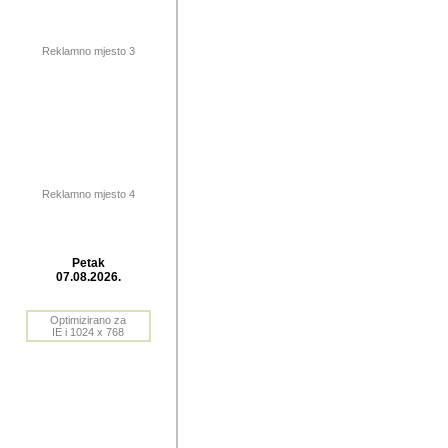
publikovan
dogadjanja
Reklamno mjesto 3
2004. do 2010. godine. Te i
Horvat Horvi (Zagreb, HR)
Šaric (Vinkovci, HR), Vas
Bane Lokner (Zemun, SRB)
imena, mnogima dobro zna
Reklamno mjesto 4
njihove izvjestaje.
Autor: Dragutin Matoševic,
Barikada (INT) - BB Lokner
Petak
Veliko i res
07.08.2026.
Srbije (pa i
Optimizirano za
jedan od angazovanijih s
IE i 1024 x 768
nebrojene recenzije muzic
Njegovi prilozi su razvr
odrednice: ex YU prostor,