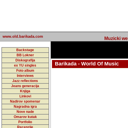
www.old.barikada.com
Muzicki web p
Backstage
BB Lokner
Diskografija
Barikada - World Of Music
ex YU singles
Foto album
undefined
Interviews
Jazz reflections
Barikada (INT) - Webmaster / urednik
Jeans generacija
Nakon 74 mj
Knjiga
Linkovi
portala Bari
Nadirov spomenar
zakljuciti 
Nagradna igra
Nove nade
Barikada - W
Omarov kutak
sada. I u sta
Portfolio
Recenzije