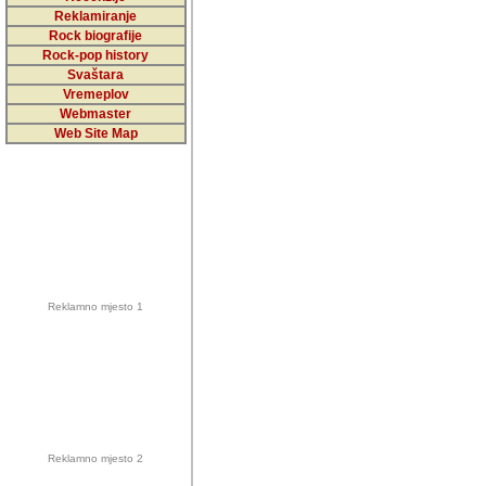
5,000 podstra
Reklamiranje
Rock biografije
da ga temelji
Rock-pop history
vrijednosti kojima smo sv
Svaštara
Vremeplov
Sretan sam da sam u protek
Webmaster
muzicare, svjedociti njih
Web Site Map
muzickim dogadjajima... Sr
mnogi saradnici koji su
doprinosili vrijednosti i v
sam da je i moj web hostin
imala razumijevanja za 
Reklamno mjesto 1
mnogobrojnim posjetitelj
Music, koji ste ga posjeciv
ovoga (nemalog) rada. Hva
Autor: Dragutin Matoševic,
Barikada (INT) - Backstage
Reklamno mjesto 2
Barikada -