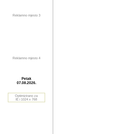
publikovan
dogadjanja
Reklamno mjesto 3
2004. do 2010. godine. Te i
Horvat Horvi (Zagreb, HR)
Šaric (Vinkovci, HR), Vas
Bane Lokner (Zemun, SRB)
imena, mnogima dobro zna
Reklamno mjesto 4
njihove izvjestaje.
Autor: Dragutin Matoševic,
Barikada (INT) - BB Lokner
Petak
Veliko i res
07.08.2026.
Srbije (pa i
Optimizirano za
jedan od angazovanijih s
IE i 1024 x 768
nebrojene recenzije muzic
Njegovi prilozi su razvr
odrednice: ex YU prostor,