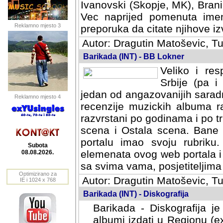
Ivanovski (Skopje, MK), Bran
Vec naprijed pomenuta ime
Reklamno mjesto 3
preporuka da citate njihove izv
Autor: Dragutin Matoševic, Tu
Barikada (INT) - BB Lokner
Veliko i res
Srbije (pa i
jedan od angazovanijih sarad
Reklamno mjesto 4
recenzije muzickih albuma ra
razvrstani po godinama i po t
scena i Ostala scena. Bane 
portalu imao svoju rubriku.
Subota
elemenata ovog web portala i 
08.08.2026.
sa svima vama, posjetiteljima
Optimizirano za
Autor: Dragutin Matoševic, Tu
IE i 1024 x 768
Barikada (INT) - Diskografija
Barikada - Diskografija je
albumi izdati u Regionu (ex 