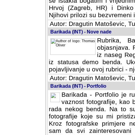
se istakla bogatim i vrijedni
Hrvoj (Zagreb, HR) i Dinko
Njihovi prilozi su bezvremeni i
Autor: Dragutin Matoševic, Tu
Barikada (INT) - Nove nade
Rubrika, B
objasnjava. 
iz naseg Reg
iz statusa demo benda. Uko
pojavljivanje u ovoj rubrici - nj
Autor: Dragutin Matoševic, Tu
Barikada (INT) - Portfolio
Barikada - Portfolio je 
vaznost fotografije, kao
rada nekog benda. Na to su 
fotografije koje su mi pristiz
fotografske primjere nekolik
svi zainteresovani sistemom "