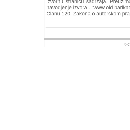
izvornu stranicu sadrzaja. Preuzim
navodjenje izvora - "www.old.barika
Clanu 120. Zakona o autorskom prav
© Copyr