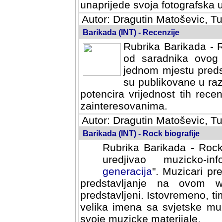
svoja fotografska umijeca.
Autor: Dragutin Matoševic, Tu
Barikada (INT) - Recenzije
Rubrika Barikada - R
od saradnika ovog 
jednom mjestu predst
su publikovane u ra
potencira vrijednost tih rece
zainteresovanima.
Autor: Dragutin Matoševic, Tu
Barikada (INT) - Rock biografije
Rubrika Barikada - Rock
uredjivao muzicko-informa
Muzicari predstavljeni u to
na ovom web portalu cime
Istovremeno, tim nacinom ra
sa svjetske muzicke scene da
materijale.