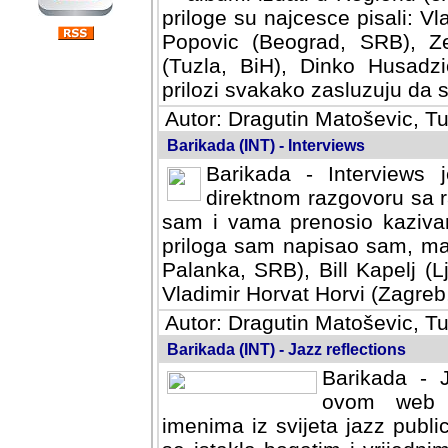
priloge su najcesce pisali: Vl
Popovic (Beograd, SRB), Ze
(Tuzla, BiH), Dinko Husadzi
prilozi svakako zasluzuju da se
Autor: Dragutin Matoševic, Tu
Barikada (INT) - Interviews
Barikada - Interviews 
direktnom razgovoru sa r
sam i vama prenosio kazivan
priloga sam napisao sam, mad
Palanka, SRB), Bill Kapelj (L
Vladimir Horvat Horvi (Zagreb,
Autor: Dragutin Matoševic, Tu
Barikada (INT) - Jazz reflections
Barikada - J
ovom web po
imenima iz svijeta jazz publi