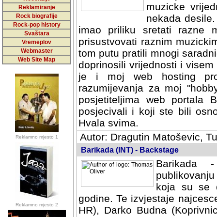
muzicke vrijed
Reklamiranje
Rock biografije
nekada desile
Rock-pop history
imao priliku sretati razne 
Svaštara
prisustvovati raznim muzick
Vremeplov
Webmaster
tom putu pratili mnogi saradni
Web Site Map
doprinosili vrijednosti i vise
je i moj web hosting prov
razumijevanja za moj "hobb
posjetiteljima web portala 
posjecivali i koji ste bili o
Hvala svima.
Autor: Dragutin Matoševic, Tu
Reklamno mjesto 1
Barikada (INT) - Backstage
Barikada -
publikovanju
koja su se 
godine. Te izvjestaje najcesce
Reklamno mjesto 2
HR), Darko Budna (Koprivnic