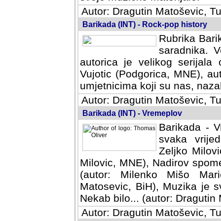
Autor: Dragutin Matoševic, Tu
Barikada (INT) - Rock-pop history
Rubrika Barik
saradnika. V
autorica je velikog serijal
Vujotic (Podgorica, MNE), aut
umjetnicima koji su nas, nazalo
Autor: Dragutin Matoševic, Tu
Barikada (INT) - Vremeplov
Barikada - V
svaka vrijedna
Milovic, MNE)
MNE), Nadirov spomenar (auto
Milenko Mišo Maric, UK), Muz
Muzika je svirala (autor: D
(autor: Dragutin Matosevic, BiH
Autor: Dragutin Matoševic, Tu