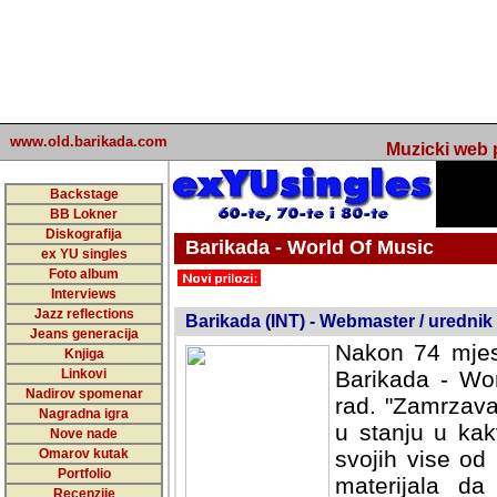
www.old.barikada.com
Muzicki web p
Backstage
BB Lokner
Diskografija
Barikada - World Of Music
ex YU singles
Foto album
undefined
Interviews
Jazz reflections
Barikada (INT) - Webmaster / urednik
Jeans generacija
Nakon 74 mjes
Knjiga
Linkovi
Barikada - Wor
Nadirov spomenar
rad. "Zamrzava
Nagradna igra
u stanju u kak
Nove nade
Omarov kutak
svojih vise od
Portfolio
materijala da 
Recenzije