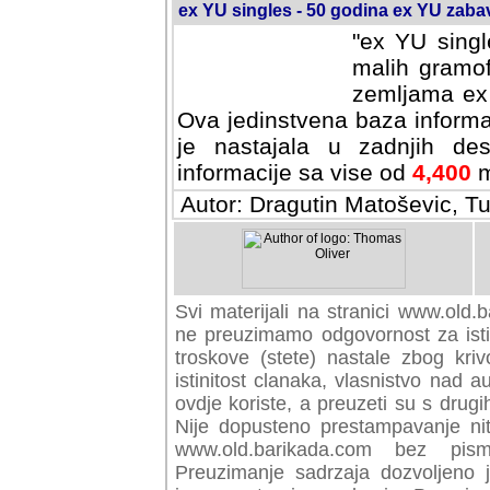
ex YU singles - 50 godina ex YU zab
"ex YU singl
malih gramof
zemljama ex 
Ova jedinstvena baza informa
je nastajala u zadnjih des
informacije sa vise od
4,400
m
Autor: Dragutin Matoševic, Tu
Svi materijali na stranici www.old.b
preuzimamo odgovornost za istini
troskove (stete) nastale zbog kriv
istinitost clanaka, vlasnistvo nad au
ovdje koriste, a preuzeti su s drugi
Nije dopusteno prestampavanje nit
www.old.barikada.com bez pism
Preuzimanje sadrzaja dozvoljeno 