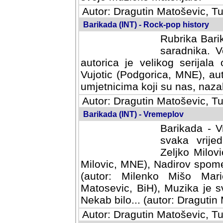
Autor: Dragutin Matoševic, Tu
Barikada (INT) - Rock-pop history
Rubrika Barik
saradnika. V
autorica je velikog serijal
Vujotic (Podgorica, MNE), aut
umjetnicima koji su nas, nazalo
Autor: Dragutin Matoševic, Tu
Barikada (INT) - Vremeplov
Barikada - V
svaka vrijedna
Milovic, MNE)
MNE), Nadirov spomenar (auto
Milenko Mišo Maric, UK), Muz
Muzika je svirala (autor: D
(autor: Dragutin Matosevic, BiH
Autor: Dragutin Matoševic, Tu