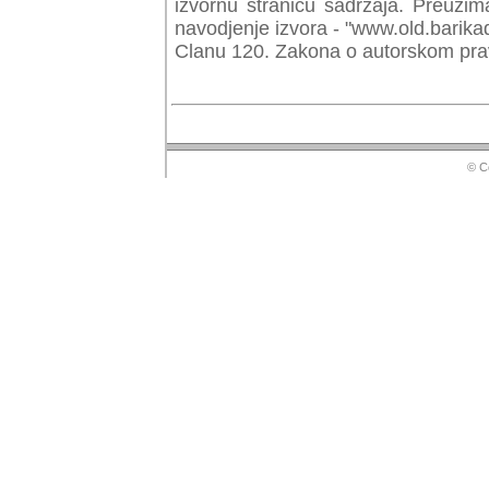
izvornu stranicu sadrzaja. Preuzim
navodjenje izvora - "www.old.barika
Clanu 120. Zakona o autorskom prav
© Copyr