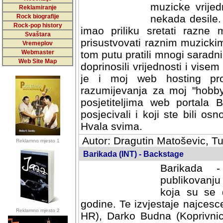
muzicke vrijed
Reklamiranje
Rock biografije
nekada desile
Rock-pop history
imao priliku sretati razne 
Svaštara
prisustvovati raznim muzick
Vremeplov
Webmaster
tom putu pratili mnogi saradni
Web Site Map
doprinosili vrijednosti i vise
je i moj web hosting prov
razumijevanja za moj "hobb
posjetiteljima web portala 
posjecivali i koji ste bili o
Hvala svima.
Autor: Dragutin Matoševic, Tu
Reklamno mjesto 1
Barikada (INT) - Backstage
Barikada -
publikovanju
koja su se 
godine. Te izvjestaje najcesce
Reklamno mjesto 2
HR), Darko Budna (Koprivnic