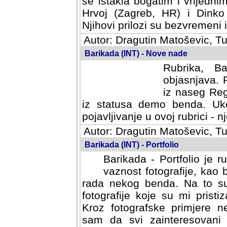
se istakla bogatim i vrijedni
Hrvoj (Zagreb, HR) i Dinko
Njihovi prilozi su bezvremeni i
Autor: Dragutin Matoševic, Tu
Barikada (INT) - Nove nade
Rubrika, B
objasnjava. 
iz naseg Reg
iz statusa demo benda. Uko
pojavljivanje u ovoj rubrici - nj
Autor: Dragutin Matoševic, Tu
Barikada (INT) - Portfolio
Barikada - Portfolio je 
vaznost fotografije, kao
rada nekog benda. Na to su 
fotografije koje su mi pristiz
fotografske primjere nekolik
svi zainteresovani sistemom "