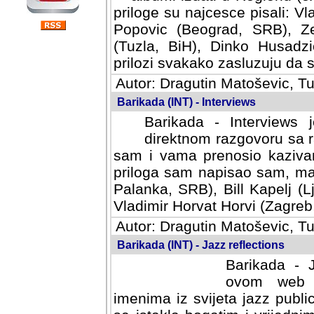
priloge su najcesce pisali: Vl
Popovic (Beograd, SRB), Ze
(Tuzla, BiH), Dinko Husadzi
prilozi svakako zasluzuju da se
Autor: Dragutin Matoševic, Tu
Barikada (INT) - Interviews
Barikada - Interviews 
direktnom razgovoru sa r
sam i vama prenosio kazivan
priloga sam napisao sam, mad
Palanka, SRB), Bill Kapelj (L
Vladimir Horvat Horvi (Zagreb,
Autor: Dragutin Matoševic, Tu
Barikada (INT) - Jazz reflections
Barikada - J
ovom web po
imenima iz svijeta jazz publi