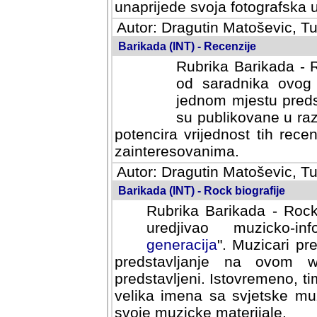
svoja fotografska umijeca.
Autor: Dragutin Matoševic, Tu
Barikada (INT) - Recenzije
Rubrika Barikada - R
od saradnika ovog 
jednom mjestu predst
su publikovane u ra
potencira vrijednost tih rece
zainteresovanima.
Autor: Dragutin Matoševic, Tu
Barikada (INT) - Rock biografije
Rubrika Barikada - Rock
uredjivao muzicko-informa
Muzicari predstavljeni u to
na ovom web portalu cime
Istovremeno, tim nacinom ra
sa svjetske muzicke scene da
materijale.