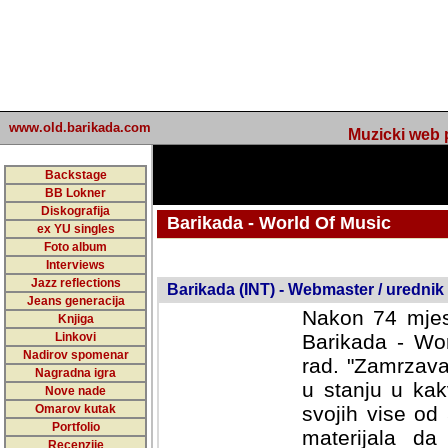
www.old.barikada.com
Muzicki web p
Backstage
BB Lokner
Diskografija
Barikada - World Of Music
ex YU singles
Foto album
undefined
Interviews
Jazz reflections
Barikada (INT) - Webmaster / urednik
Jeans generacija
Nakon 74 mjes
Knjiga
Linkovi
Barikada - Wor
Nadirov spomenar
rad. "Zamrzava
Nagradna igra
u stanju u kak
Nove nade
Omarov kutak
svojih vise od
Portfolio
materijala da 
Recenzije