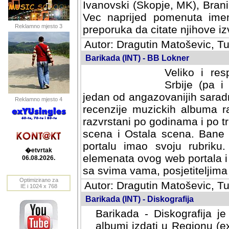
Ivanovski (Skopje, MK), Bran
Vec naprijed pomenuta ime
Reklamno mjesto 3
preporuka da citate njihove izv
Autor: Dragutin Matoševic, Tu
Barikada (INT) - BB Lokner
Veliko i res
Srbije (pa i
jedan od angazovanijih sarad
Reklamno mjesto 4
recenzije muzickih albuma ra
razvrstani po godinama i po t
scena i Ostala scena. Bane 
portalu imao svoju rubriku.
�etvrtak
elemenata ovog web portala i 
06.08.2026.
sa svima vama, posjetiteljima
Optimizirano za
Autor: Dragutin Matoševic, Tu
IE i 1024 x 768
Barikada (INT) - Diskografija
Barikada - Diskografija je
albumi izdati u Regionu (ex 