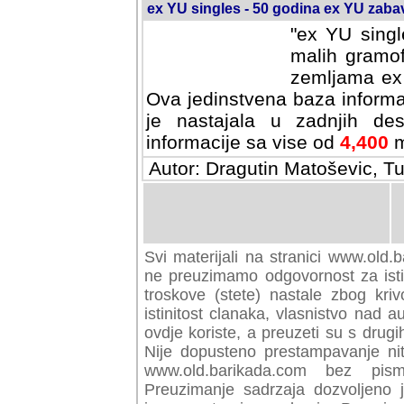
ex YU singles - 50 godina ex YU zab
"ex YU singl
malih gramof
zemljama ex 
Ova jedinstvena baza informa
je nastajala u zadnjih des
informacije sa vise od
4,400
m
Autor: Dragutin Matoševic, Tu
Svi materijali na stranici www.old.b
preuzimamo odgovornost za istini
troskove (stete) nastale zbog kriv
istinitost clanaka, vlasnistvo nad au
ovdje koriste, a preuzeti su s drugi
Nije dopusteno prestampavanje nit
www.old.barikada.com bez pism
Preuzimanje sadrzaja dozvoljeno 