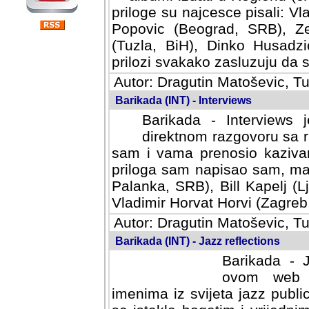
priloge su najcesce pisali: Vl
Popovic (Beograd, SRB), Ze
(Tuzla, BiH), Dinko Husadzi
prilozi svakako zasluzuju da se
Autor: Dragutin Matoševic, Tu
Barikada (INT) - Interviews
Barikada - Interviews 
direktnom razgovoru sa r
sam i vama prenosio kazivan
priloga sam napisao sam, mad
Palanka, SRB), Bill Kapelj (L
Vladimir Horvat Horvi (Zagreb,
Autor: Dragutin Matoševic, Tu
Barikada (INT) - Jazz reflections
Barikada - J
ovom web po
imenima iz svijeta jazz publi