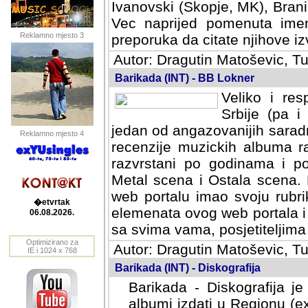
Ivanovski (Skopje, MK), Bran
Vec naprijed pomenuta ime
Reklamno mjesto 3
preporuka da citate njihove izv
Autor: Dragutin Matoševic, Tu
Barikada (INT) - BB Lokner
Veliko i res
Srbije (pa i
jedan od angazovanijih sarad
Reklamno mjesto 4
recenzije muzickih albuma ra
razvrstani po godinama i po t
scena i Ostala scena. Bane 
portalu imao svoju rubriku.
�etvrtak
elemenata ovog web portala i 
06.08.2026.
sa svima vama, posjetiteljima
Optimizirano za
Autor: Dragutin Matoševic, Tu
IE i 1024 x 768
Barikada (INT) - Diskografija
Barikada - Diskografija je
albumi izdati u Regionu (ex 