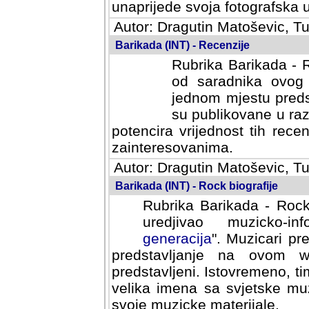
svoja fotografska umijeca.
Autor: Dragutin Matoševic, Tu
Barikada (INT) - Recenzije
Rubrika Barikada - R
od saradnika ovog 
jednom mjestu predst
su publikovane u ra
potencira vrijednost tih rece
zainteresovanima.
Autor: Dragutin Matoševic, Tu
Barikada (INT) - Rock biografije
Rubrika Barikada - Rock
uredjivao muzicko-informa
Muzicari predstavljeni u to
na ovom web portalu cime
Istovremeno, tim nacinom ra
sa svjetske muzicke scene da
materijale.