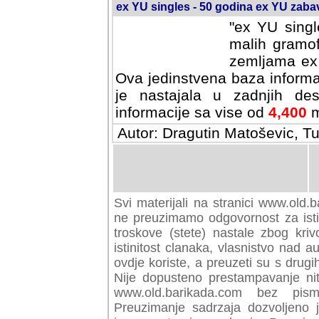
ex YU singles - 50 godina ex YU zab
"ex YU singl
malih gramof
zemljama ex 
Ova jedinstvena baza informa
je nastajala u zadnjih des
informacije sa vise od
4,400
m
Autor: Dragutin Matoševic, Tu
Svi materijali na stranici www.old.b
preuzimamo odgovornost za istini
troskove (stete) nastale zbog kriv
istinitost clanaka, vlasnistvo nad au
ovdje koriste, a preuzeti su s drugi
Nije dopusteno prestampavanje nit
www.old.barikada.com bez pism
Preuzimanje sadrzaja dozvoljeno 