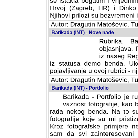
se istakla bogatim i vrijedni
Hrvoj (Zagreb, HR) i Dinko
Njihovi prilozi su bezvremeni i
Autor: Dragutin Matoševic, Tu
Barikada (INT) - Nove nade
Rubrika, B
objasnjava. 
iz naseg Reg
iz statusa demo benda. Uko
pojavljivanje u ovoj rubrici - nj
Autor: Dragutin Matoševic, Tu
Barikada (INT) - Portfolio
Barikada - Portfolio je 
vaznost fotografije, kao
rada nekog benda. Na to su 
fotografije koje su mi pristiz
fotografske primjere nekolik
svi zainteresovani sistemom "