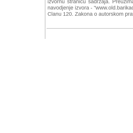
izvornu stranicu sadrzaja. Preuzim
navodjenje izvora - "www.old.barika
Clanu 120. Zakona o autorskom prav
© Copyr