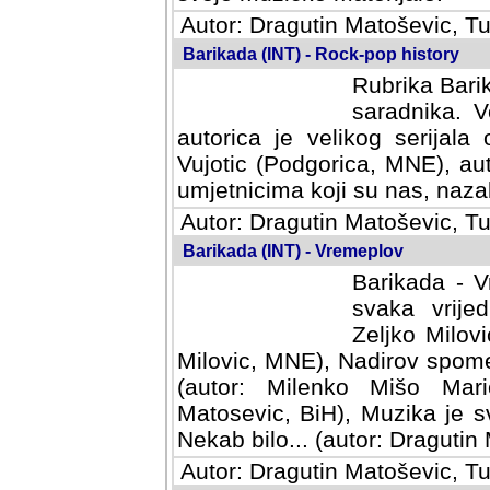
Autor: Dragutin Matoševic, Tu
Barikada (INT) - Rock-pop history
Rubrika Barik
saradnika. V
autorica je velikog serijal
Vujotic (Podgorica, MNE), aut
umjetnicima koji su nas, nazalo
Autor: Dragutin Matoševic, Tu
Barikada (INT) - Vremeplov
Barikada - V
svaka vrijedna
Milovic, MNE)
MNE), Nadirov spomenar (auto
Milenko Mišo Maric, UK), Muz
Muzika je svirala (autor: D
(autor: Dragutin Matosevic, BiH
Autor: Dragutin Matoševic, Tu