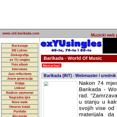
www.old.barikada.com
Muzicki web p
Backstage
BB Lokner
Diskografija
Barikada - World Of Music
ex YU singles
Foto album
undefined
Interviews
Jazz reflections
Barikada (INT) - Webmaster / urednik
Jeans generacija
Nakon 74 mjes
Knjiga
Linkovi
Barikada - Wor
Nadirov spomenar
rad. "Zamrzava
Nagradna igra
u stanju u kak
Nove nade
Omarov kutak
svojih vise od
Portfolio
materijala da 
Recenzije