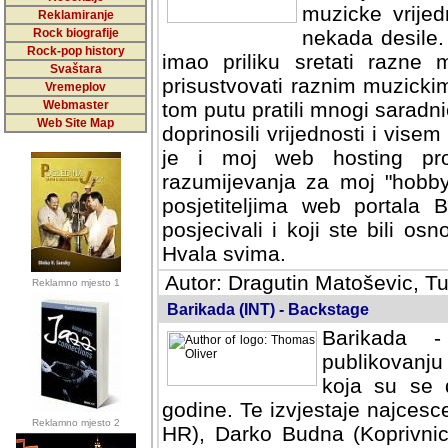
muzicke vrijed
Reklamiranje
Rock biografije
nekada desile
Rock-pop history
imao priliku sretati razne 
Svaštara
prisustvovati raznim muzick
Vremeplov
Webmaster
tom putu pratili mnogi saradni
Web Site Map
doprinosili vrijednosti i vise
je i moj web hosting prov
razumijevanja za moj "hobb
posjetiteljima web portala 
posjecivali i koji ste bili o
Hvala svima.
Autor: Dragutin Matoševic, Tu
Reklamno mjesto 1
Barikada (INT) - Backstage
Barikada -
publikovanju
koja su se 
godine. Te izvjestaje najcesce
Reklamno mjesto 2
HR), Darko Budna (Koprivnic