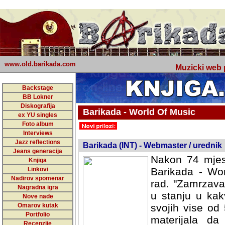
www.old.barikada.com
Muzicki web p
Backstage
BB Lokner
Diskografija
Barikada - World Of Music
ex YU singles
Foto album
undefined
Interviews
Jazz reflections
Barikada (INT) - Webmaster / urednik
Jeans generacija
Nakon 74 mjes
Knjiga
Linkovi
Barikada - Wor
Nadirov spomenar
rad. "Zamrzava
Nagradna igra
u stanju u kak
Nove nade
Omarov kutak
svojih vise od
Portfolio
materijala da 
Recenzije