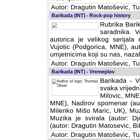
Autor: Dragutin Matoševic, Tu
Barikada (INT) - Rock-pop history
Rubrika Barik
saradnika. V
autorica je velikog serijal
Vujotic (Podgorica, MNE), aut
umjetnicima koji su nas, nazalo
Autor: Dragutin Matoševic, Tu
Barikada (INT) - Vremeplov
Barikada - V
svaka vrijedna
Milovic, MNE)
MNE), Nadirov spomenar (auto
Milenko Mišo Maric, UK), Muz
Muzika je svirala (autor: D
(autor: Dragutin Matosevic, BiH
Autor: Dragutin Matoševic, Tu