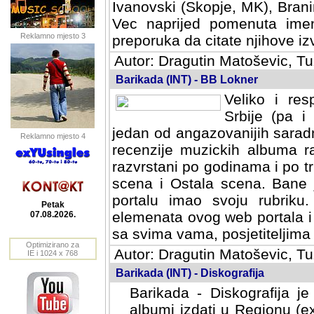
Ivanovski (Skopje, MK), Bran
Vec naprijed pomenuta ime
Reklamno mjesto 3
preporuka da citate njihove izv
Autor: Dragutin Matoševic, Tu
Barikada (INT) - BB Lokner
Veliko i res
Srbije (pa i
jedan od angazovanijih sarad
Reklamno mjesto 4
recenzije muzickih albuma ra
razvrstani po godinama i po t
scena i Ostala scena. Bane 
portalu imao svoju rubriku.
Petak
elemenata ovog web portala i 
07.08.2026.
sa svima vama, posjetiteljima
Optimizirano za
Autor: Dragutin Matoševic, Tu
IE i 1024 x 768
Barikada (INT) - Diskografija
Barikada - Diskografija je
albumi izdati u Regionu (ex 