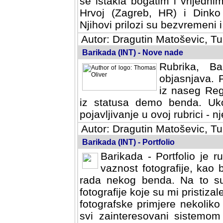
se istakla bogatim i vrijedni
Hrvoj (Zagreb, HR) i Dinko
Njihovi prilozi su bezvremeni i
Autor: Dragutin Matoševic, Tu
Barikada (INT) - Nove nade
Rubrika, B
objasnjava. 
iz naseg Reg
iz statusa demo benda. Uko
pojavljivanje u ovoj rubrici - nj
Autor: Dragutin Matoševic, Tu
Barikada (INT) - Portfolio
Barikada - Portfolio je 
vaznost fotografije, kao
rada nekog benda. Na to su 
fotografije koje su mi pristiz
fotografske primjere nekolik
svi zainteresovani sistemom "