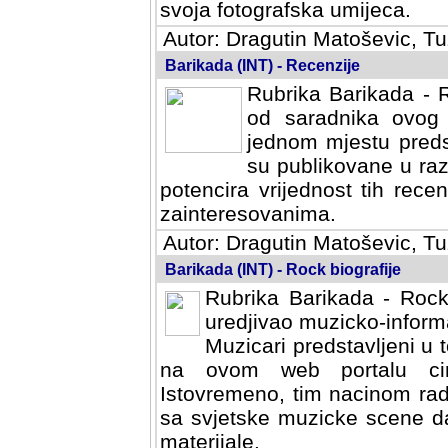
svoja fotografska umijeca.
Autor: Dragutin Matoševic, Tu
Barikada (INT) - Recenzije
Rubrika Barikada - R
od saradnika ovog 
jednom mjestu predst
su publikovane u ra
potencira vrijednost tih rece
zainteresovanima.
Autor: Dragutin Matoševic, Tu
Barikada (INT) - Rock biografije
Rubrika Barikada - Rock
uredjivao muzicko-informa
Muzicari predstavljeni u to
na ovom web portalu cime
Istovremeno, tim nacinom ra
sa svjetske muzicke scene da
materijale.