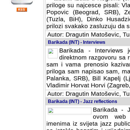
priloge su najcesce pisali: Vl
Popovic (Beograd, SRB), Ze
(Tuzla, BiH), Dinko Husadzi
prilozi svakako zasluzuju da se
Autor: Dragutin Matoševic, Tu
Barikada (INT) - Interviews
Barikada - Interviews 
direktnom razgovoru sa r
sam i vama prenosio kazivan
priloga sam napisao sam, mad
Palanka, SRB), Bill Kapelj (L
Vladimir Horvat Horvi (Zagreb,
Autor: Dragutin Matoševic, Tu
Barikada (INT) - Jazz reflections
Barikada - J
ovom web po
imenima iz svijeta jazz publi