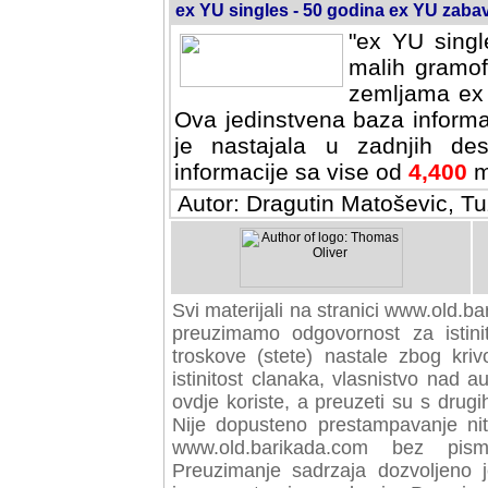
ex YU singles - 50 godina ex YU zab
"ex YU singl
malih gramof
zemljama ex 
Ova jedinstvena baza informa
je nastajala u zadnjih des
informacije sa vise od
4,400
m
Autor: Dragutin Matoševic, Tu
Svi materijali na stranici www.old.b
preuzimamo odgovornost za istini
troskove (stete) nastale zbog kriv
istinitost clanaka, vlasnistvo nad au
ovdje koriste, a preuzeti su s drugi
Nije dopusteno prestampavanje nit
www.old.barikada.com bez pism
Preuzimanje sadrzaja dozvoljeno 