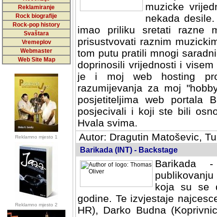
muzicke vrijed
Reklamiranje
Rock biografije
nekada desile
Rock-pop history
imao priliku sretati razne 
Svaštara
prisustvovati raznim muzick
Vremeplov
Webmaster
tom putu pratili mnogi saradni
Web Site Map
doprinosili vrijednosti i vise
je i moj web hosting prov
razumijevanja za moj "hobb
posjetiteljima web portala 
posjecivali i koji ste bili o
Hvala svima.
Autor: Dragutin Matoševic, Tu
Reklamno mjesto 1
Barikada (INT) - Backstage
Barikada -
publikovanju
koja su se 
godine. Te izvjestaje najcesce
Reklamno mjesto 2
HR), Darko Budna (Koprivnic