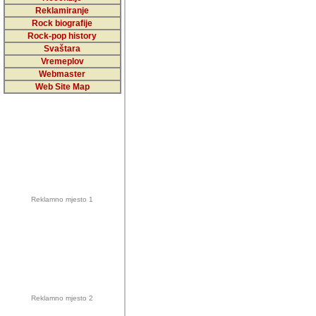
5,000 podstra
Reklamiranje
Rock biografije
da ga temelji
Rock-pop history
vrijednosti kojima smo sv
Svaštara
Vremeplov
Sretan sam da sam u protek
Webmaster
muzicare, svjedociti njih
Web Site Map
muzickim dogadjajima... Sr
mnogi saradnici koji su
doprinosili vrijednosti i v
sam da je i moj web hostin
imala razumijevanja za 
Reklamno mjesto 1
mnogobrojnim posjetitelj
Music, koji ste ga posjeciv
ovoga (nemalog) rada. Hva
Autor: Dragutin Matoševic,
Barikada (INT) - Backstage
Reklamno mjesto 2
Barikada -