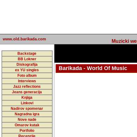
www.old.barikada.com
Muzicki web p
Backstage
BB Lokner
Diskografija
Barikada - World Of Music
ex YU singles
Foto album
undefined
Interviews
Jazz reflections
Barikada (INT) - Webmaster / urednik
Jeans generacija
Nakon 74 mj
Knjiga
Linkovi
portala Bari
Nadirov spomenar
zakljuciti 
Nagradna igra
Nove nade
Barikada - W
Omarov kutak
sada. I u sta
Portfolio
Recenzije