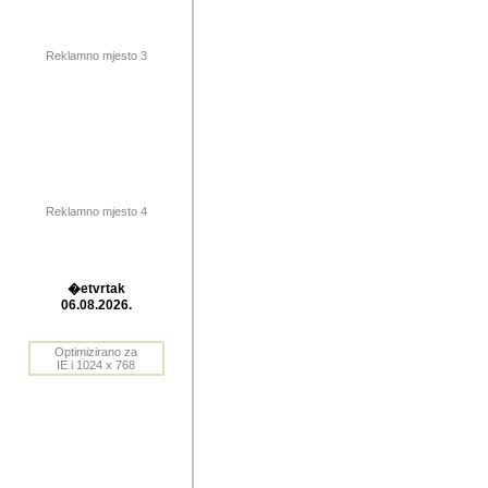
publikovan
dogadjanja
Reklamno mjesto 3
2004. do 2010. godine. Te i
Horvat Horvi (Zagreb, HR)
Šaric (Vinkovci, HR), Vas
Bane Lokner (Zemun, SRB)
imena, mnogima dobro zna
Reklamno mjesto 4
njihove izvjestaje.
Autor: Dragutin Matoševic,
Barikada (INT) - BB Lokner
�etvrtak
Veliko i res
06.08.2026.
Srbije (pa i
Optimizirano za
jedan od angazovanijih s
IE i 1024 x 768
nebrojene recenzije muzic
Njegovi prilozi su razvr
odrednice: ex YU prostor,