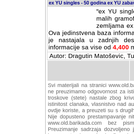
ex YU singles - 50 godina ex YU zab
"ex YU singl
malih gramof
zemljama ex 
Ova jedinstvena baza informa
je nastajala u zadnjih des
informacije sa vise od
4,400
m
Autor: Dragutin Matoševic, Tu
Svi materijali na stranici www.old.b
preuzimamo odgovornost za istini
troskove (stete) nastale zbog kriv
istinitost clanaka, vlasnistvo nad au
ovdje koriste, a preuzeti su s drugi
Nije dopusteno prestampavanje nit
www.old.barikada.com bez pism
Preuzimanje sadrzaja dozvoljeno 