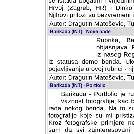
se istakla bogatim i vrijedni
Hrvoj (Zagreb, HR) i Dinko
Njihovi prilozi su bezvremeni i
Autor: Dragutin Matoševic, Tu
Barikada (INT) - Nove nade
Rubrika, B
objasnjava. 
iz naseg Reg
iz statusa demo benda. Uko
pojavljivanje u ovoj rubrici - nj
Autor: Dragutin Matoševic, Tu
Barikada (INT) - Portfolio
Barikada - Portfolio je 
vaznost fotografije, kao
rada nekog benda. Na to su 
fotografije koje su mi pristiz
fotografske primjere nekolik
svi zainteresovani sistemom "