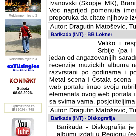
Ivanovski (Skopje, MK), Bran
Vec naprijed pomenuta ime
Reklamno mjesto 3
preporuka da citate njihove izv
Autor: Dragutin Matoševic, Tu
Barikada (INT) - BB Lokner
Veliko i res
Srbije (pa i
jedan od angazovanijih sarad
Reklamno mjesto 4
recenzije muzickih albuma ra
razvrstani po godinama i po t
scena i Ostala scena. Bane 
portalu imao svoju rubriku.
Subota
elemenata ovog web portala i 
08.08.2026.
sa svima vama, posjetiteljima
Optimizirano za
Autor: Dragutin Matoševic, Tu
IE i 1024 x 768
Barikada (INT) - Diskografija
Barikada - Diskografija je
albumi izdati u Regionu (ex 