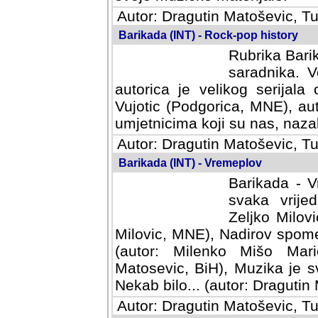
Autor: Dragutin Matoševic, Tu
Barikada (INT) - Rock-pop history
Rubrika Barik
saradnika. V
autorica je velikog serijal
Vujotic (Podgorica, MNE), aut
umjetnicima koji su nas, nazalo
Autor: Dragutin Matoševic, Tu
Barikada (INT) - Vremeplov
Barikada - V
svaka vrijedna
Milovic, MNE)
MNE), Nadirov spomenar (auto
Milenko Mišo Maric, UK), Muz
Muzika je svirala (autor: D
(autor: Dragutin Matosevic, BiH
Autor: Dragutin Matoševic, Tu