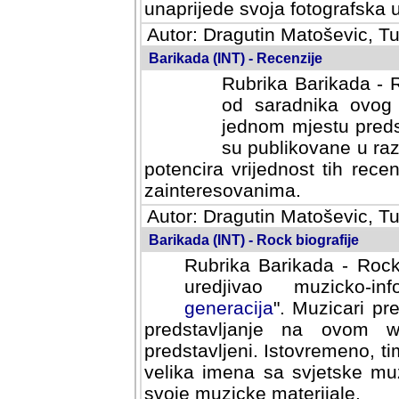
svoja fotografska umijeca.
Autor: Dragutin Matoševic, Tu
Barikada (INT) - Recenzije
Rubrika Barikada - R
od saradnika ovog 
jednom mjestu predst
su publikovane u ra
potencira vrijednost tih rece
zainteresovanima.
Autor: Dragutin Matoševic, Tu
Barikada (INT) - Rock biografije
Rubrika Barikada - Rock
uredjivao muzicko-informa
Muzicari predstavljeni u to
na ovom web portalu cime
Istovremeno, tim nacinom ra
sa svjetske muzicke scene da
materijale.