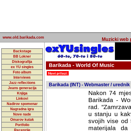
www.old.barikada.com
Muzicki web p
Backstage
BB Lokner
Diskografija
Barikada - World Of Music
ex YU singles
Foto album
undefined
Interviews
Jazz reflections
Barikada (INT) - Webmaster / urednik
Jeans generacija
Nakon 74 mjes
Knjiga
Linkovi
Barikada - Wor
Nadirov spomenar
rad. "Zamrzava
Nagradna igra
u stanju u kak
Nove nade
Omarov kutak
svojih vise od
Portfolio
materijala da 
Recenzije