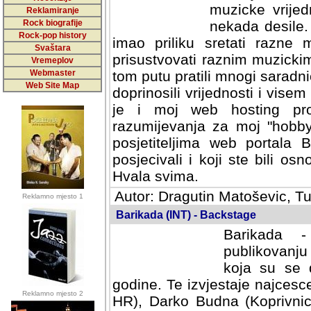
muzicke vrijed
Reklamiranje
Rock biografije
nekada desile
Rock-pop history
imao priliku sretati razne 
Svaštara
prisustvovati raznim muzick
Vremeplov
Webmaster
tom putu pratili mnogi saradni
Web Site Map
doprinosili vrijednosti i vise
je i moj web hosting prov
razumijevanja za moj "hobb
posjetiteljima web portala 
posjecivali i koji ste bili o
Hvala svima.
Autor: Dragutin Matoševic, Tu
Reklamno mjesto 1
Barikada (INT) - Backstage
Barikada -
publikovanju
koja su se 
godine. Te izvjestaje najcesce
Reklamno mjesto 2
HR), Darko Budna (Koprivnic