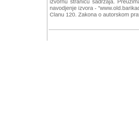
izvornu stranicu sadrzaja. Preuzim
navodjenje izvora - "www.old.barika
Clanu 120. Zakona o autorskom prav
© Copyr