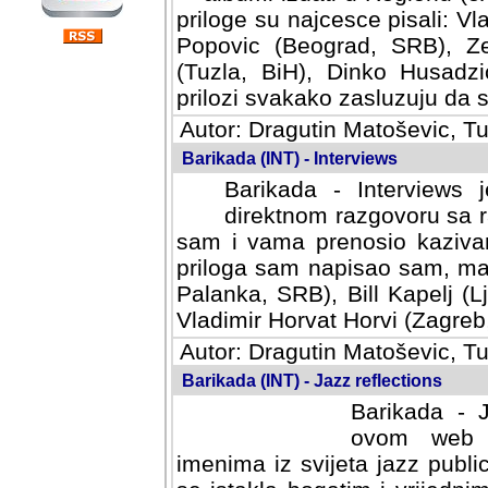
priloge su najcesce pisali: Vl
Popovic (Beograd, SRB), Ze
(Tuzla, BiH), Dinko Husadzi
prilozi svakako zasluzuju da se
Autor: Dragutin Matoševic, Tu
Barikada (INT) - Interviews
Barikada - Interviews 
direktnom razgovoru sa r
sam i vama prenosio kazivan
priloga sam napisao sam, mad
Palanka, SRB), Bill Kapelj (L
Vladimir Horvat Horvi (Zagreb,
Autor: Dragutin Matoševic, Tu
Barikada (INT) - Jazz reflections
Barikada - J
ovom web po
imenima iz svijeta jazz publi