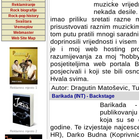
muzicke vrijed
Reklamiranje
Rock biografije
nekada desile
Rock-pop history
imao priliku sretati razne 
Svaštara
prisustvovati raznim muzick
Vremeplov
Webmaster
tom putu pratili mnogi saradni
Web Site Map
doprinosili vrijednosti i vise
je i moj web hosting prov
razumijevanja za moj "hobb
posjetiteljima web portala 
posjecivali i koji ste bili o
Hvala svima.
Autor: Dragutin Matoševic, Tu
Reklamno mjesto 1
Barikada (INT) - Backstage
Barikada -
publikovanju
koja su se 
godine. Te izvjestaje najcesce
Reklamno mjesto 2
HR), Darko Budna (Koprivnic