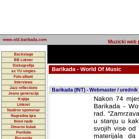
www.old.barikada.com
Muzicki web p
Backstage
BB Lokner
Diskografija
Barikada - World Of Music
ex YU singles
Foto album
undefined
Interviews
Jazz reflections
Barikada (INT) - Webmaster / urednik
Jeans generacija
Nakon 74 mjes
Knjiga
Linkovi
Barikada - Wor
Nadirov spomenar
rad. "Zamrzava
Nagradna igra
u stanju u kak
Nove nade
Omarov kutak
svojih vise od
Portfolio
materijala da 
Recenzije