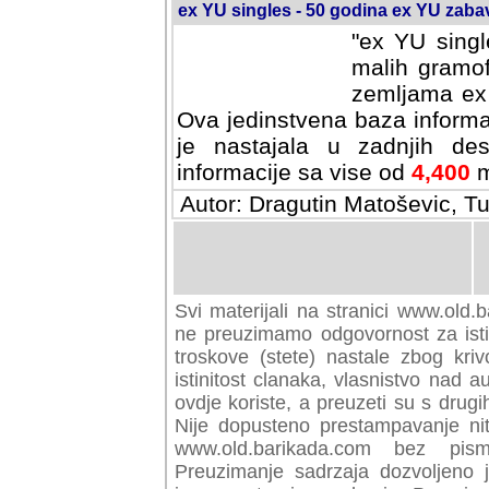
ex YU singles - 50 godina ex YU zab
"ex YU singl
malih gramof
zemljama ex 
Ova jedinstvena baza informa
je nastajala u zadnjih des
informacije sa vise od
4,400
m
Autor: Dragutin Matoševic, Tu
Svi materijali na stranici www.old.b
preuzimamo odgovornost za istini
troskove (stete) nastale zbog kriv
istinitost clanaka, vlasnistvo nad au
ovdje koriste, a preuzeti su s drugi
Nije dopusteno prestampavanje nit
www.old.barikada.com bez pism
Preuzimanje sadrzaja dozvoljeno 