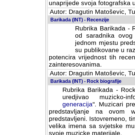
svoja fotografska umijeca.
Autor: Dragutin Matoševic, Tu
Barikada (INT) - Recenzije
Rubrika Barikada - R
od saradnika ovog 
jednom mjestu predst
su publikovane u ra
potencira vrijednost tih rece
zainteresovanima.
Autor: Dragutin Matoševic, Tu
Barikada (INT) - Rock biografije
Rubrika Barikada - Rock
uredjivao muzicko-informa
Muzicari predstavljeni u to
na ovom web portalu cime
Istovremeno, tim nacinom ra
sa svjetske muzicke scene da
materijale.