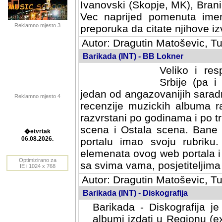
Ivanovski (Skopje, MK), Bran
Vec naprijed pomenuta ime
Reklamno mjesto 3
preporuka da citate njihove izv
Autor: Dragutin Matoševic, Tu
Barikada (INT) - BB Lokner
Veliko i res
Srbije (pa i
jedan od angazovanijih sarad
Reklamno mjesto 4
recenzije muzickih albuma ra
razvrstani po godinama i po t
scena i Ostala scena. Bane 
portalu imao svoju rubriku.
�etvrtak
elemenata ovog web portala i 
06.08.2026.
sa svima vama, posjetiteljima
Optimizirano za
Autor: Dragutin Matoševic, Tu
IE i 1024 x 768
Barikada (INT) - Diskografija
Barikada - Diskografija je
albumi izdati u Regionu (ex 