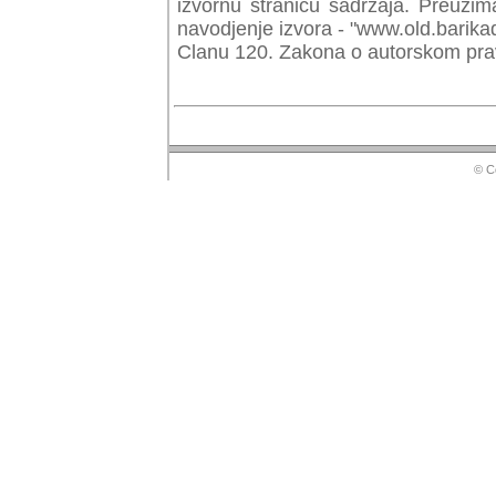
izvornu stranicu sadrzaja. Preuzim
navodjenje izvora - "www.old.barika
Clanu 120. Zakona o autorskom prav
© Copyr