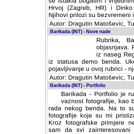
se istakla bogatim i vrijedni
Hrvoj (Zagreb, HR) i Dinko
Njihovi prilozi su bezvremeni i
Autor: Dragutin Matoševic, Tu
Barikada (INT) - Nove nade
Rubrika, B
objasnjava. 
iz naseg Reg
iz statusa demo benda. Uko
pojavljivanje u ovoj rubrici - nj
Autor: Dragutin Matoševic, Tu
Barikada (INT) - Portfolio
Barikada - Portfolio je 
vaznost fotografije, kao
rada nekog benda. Na to su 
fotografije koje su mi pristiz
fotografske primjere nekolik
svi zainteresovani sistemom "