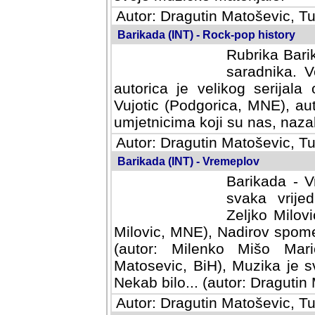
Autor: Dragutin Matoševic, Tu
Barikada (INT) - Rock-pop history
Rubrika Barik
saradnika. V
autorica je velikog serijal
Vujotic (Podgorica, MNE), aut
umjetnicima koji su nas, nazalo
Autor: Dragutin Matoševic, Tu
Barikada (INT) - Vremeplov
Barikada - V
svaka vrijedna
Milovic, MNE)
MNE), Nadirov spomenar (auto
Milenko Mišo Maric, UK), Muz
Muzika je svirala (autor: D
(autor: Dragutin Matosevic, BiH
Autor: Dragutin Matoševic, Tu