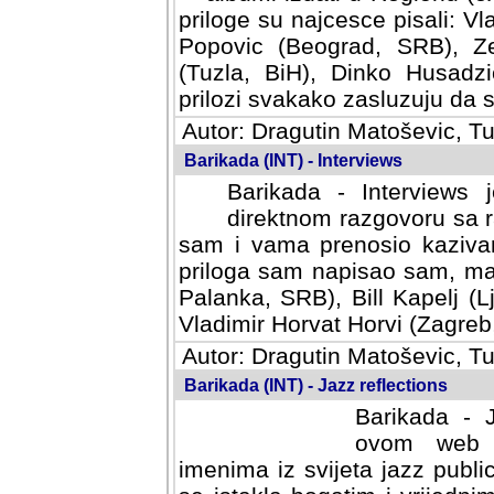
priloge su najcesce pisali: Vl
Popovic (Beograd, SRB), Ze
(Tuzla, BiH), Dinko Husadzi
prilozi svakako zasluzuju da se
Autor: Dragutin Matoševic, Tu
Barikada (INT) - Interviews
Barikada - Interviews 
direktnom razgovoru sa r
sam i vama prenosio kazivan
priloga sam napisao sam, mad
Palanka, SRB), Bill Kapelj (L
Vladimir Horvat Horvi (Zagreb,
Autor: Dragutin Matoševic, Tu
Barikada (INT) - Jazz reflections
Barikada - J
ovom web po
imenima iz svijeta jazz publi