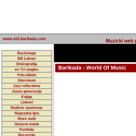
www.old.barikada.com
Muzicki web p
Backstage
BB Lokner
Diskografija
Barikada - World Of Music
ex YU singles
Foto album
undefined
Interviews
Jazz reflections
Barikada (INT) - Webmaster / urednik
Jeans generacija
Nakon 74 mj
Knjiga
Linkovi
portala Bari
Nadirov spomenar
zakljuciti 
Nagradna igra
Nove nade
Barikada - W
Omarov kutak
sada. I u sta
Portfolio
Recenzije