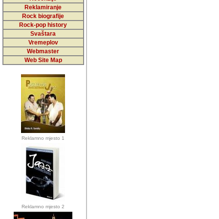
5,000 podstra
Reklamiranje
Rock biografije
da ga temelji
Rock-pop history
vrijednosti kojima smo sv
Svaštara
Vremeplov
Sretan sam da sam u protek
Webmaster
muzicare, svjedociti njih
Web Site Map
muzickim dogadjajima... Sr
mnogi saradnici koji su
doprinosili vrijednosti i v
sam da je i moj web hostin
imala razumijevanja za 
Reklamno mjesto 1
mnogobrojnim posjetitelj
Music, koji ste ga posjeciv
ovoga (nemalog) rada. Hva
Autor: Dragutin Matoševic,
Barikada (INT) - Backstage
Reklamno mjesto 2
Barikada -