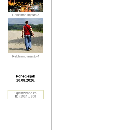
publikovan
dogadjanja
Reklamno mjesto 3
2004. do 2010. godine. Te i
Horvat Horvi (Zagreb, HR)
Šaric (Vinkovci, HR), Vas
Bane Lokner (Zemun, SRB)
imena, mnogima dobro zna
Reklamno mjesto 4
njihove izvjestaje.
Autor: Dragutin Matoševic,
Barikada (INT) - BB Lokner
Ponedjeljak
Veliko i res
10.08.2026.
Srbije (pa i
Optimizirano za
jedan od angazovanijih s
IE i 1024 x 768
nebrojene recenzije muzic
Njegovi prilozi su razvr
odrednice: ex YU prostor,