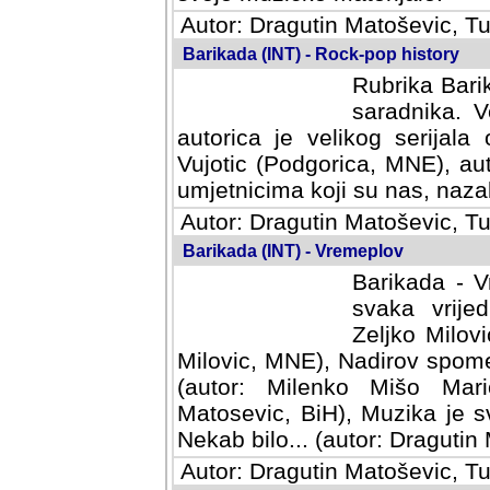
Autor: Dragutin Matoševic, Tu
Barikada (INT) - Rock-pop history
Rubrika Barik
saradnika. V
autorica je velikog serijal
Vujotic (Podgorica, MNE), aut
umjetnicima koji su nas, nazalo
Autor: Dragutin Matoševic, Tu
Barikada (INT) - Vremeplov
Barikada - V
svaka vrijedna
Milovic, MNE)
MNE), Nadirov spomenar (auto
Milenko Mišo Maric, UK), Muz
Muzika je svirala (autor: D
(autor: Dragutin Matosevic, BiH
Autor: Dragutin Matoševic, Tu