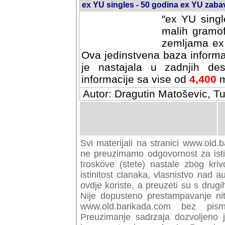
ex YU singles - 50 godina ex YU zab
"ex YU singl
malih gramof
zemljama ex 
Ova jedinstvena baza informa
je nastajala u zadnjih des
informacije sa vise od
4,400
m
Autor: Dragutin Matoševic, Tu
Svi materijali na stranici www.old.b
preuzimamo odgovornost za istini
troskove (stete) nastale zbog kriv
istinitost clanaka, vlasnistvo nad au
ovdje koriste, a preuzeti su s drugi
Nije dopusteno prestampavanje nit
www.old.barikada.com bez pism
Preuzimanje sadrzaja dozvoljeno 