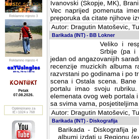
Ivanovski (Skopje, MK), Bran
Vec naprijed pomenuta ime
Reklamno mjesto 3
preporuka da citate njihove izv
Autor: Dragutin Matoševic, Tu
Barikada (INT) - BB Lokner
Veliko i res
Srbije (pa i
jedan od angazovanijih sarad
Reklamno mjesto 4
recenzije muzickih albuma ra
razvrstani po godinama i po t
scena i Ostala scena. Bane 
portalu imao svoju rubriku.
Petak
elemenata ovog web portala i 
07.08.2026.
sa svima vama, posjetiteljima
Optimizirano za
Autor: Dragutin Matoševic, Tu
IE i 1024 x 768
Barikada (INT) - Diskografija
Barikada - Diskografija je
albumi izdati u Regionu (ex 