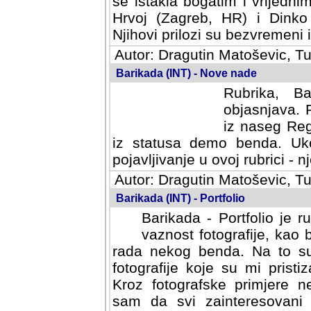
se istakla bogatim i vrijedni
Hrvoj (Zagreb, HR) i Dinko
Njihovi prilozi su bezvremeni i
Autor: Dragutin Matoševic, Tu
Barikada (INT) - Nove nade
Rubrika, B
objasnjava. 
iz naseg Reg
iz statusa demo benda. Uko
pojavljivanje u ovoj rubrici - nj
Autor: Dragutin Matoševic, Tu
Barikada (INT) - Portfolio
Barikada - Portfolio je 
vaznost fotografije, kao
rada nekog benda. Na to su 
fotografije koje su mi pristiz
fotografske primjere nekolik
svi zainteresovani sistemom "