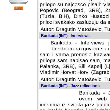
priloge su najcesce pisali: Vl
Popovic (Beograd, SRB), Ze
(Tuzla, BiH), Dinko Husadzi
prilozi svakako zasluzuju da se
Autor: Dragutin Matoševic, Tu
Barikada (INT) - Interviews
Barikada - Interviews 
direktnom razgovoru sa r
sam i vama prenosio kazivan
priloga sam napisao sam, mad
Palanka, SRB), Bill Kapelj (L
Vladimir Horvat Horvi (Zagreb,
Autor: Dragutin Matoševic, Tu
Barikada (INT) - Jazz reflections
Barikada - J
ovom web po
imenima iz svijeta jazz publi