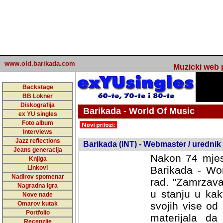
www.old.barikada.com
Muzicki web p
Backstage
BB Lokner
Diskografija
Barikada - World Of Music
ex YU singles
Foto album
undefined
Interviews
Jazz reflections
Barikada (INT) - Webmaster / urednik
Jeans generacija
Nakon 74 mjes
Knjiga
Linkovi
Barikada - Wor
Nadirov spomenar
rad. "Zamrzava
Nagradna igra
u stanju u kak
Nove nade
Omarov kutak
svojih vise od
Portfolio
materijala da 
Recenzije