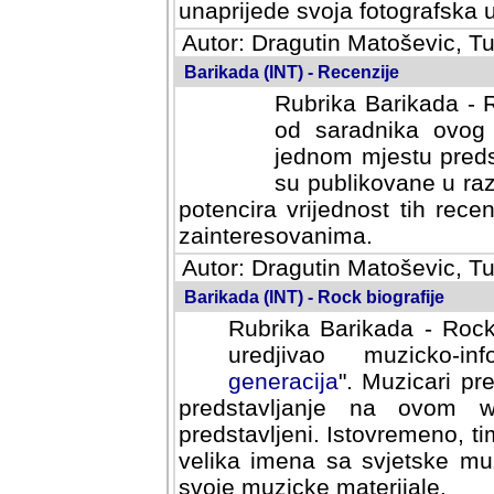
svoja fotografska umijeca.
Autor: Dragutin Matoševic, Tu
Barikada (INT) - Recenzije
Rubrika Barikada - R
od saradnika ovog 
jednom mjestu predst
su publikovane u ra
potencira vrijednost tih rece
zainteresovanima.
Autor: Dragutin Matoševic, Tu
Barikada (INT) - Rock biografije
Rubrika Barikada - Rock
uredjivao muzicko-informa
Muzicari predstavljeni u to
na ovom web portalu cime
Istovremeno, tim nacinom ra
sa svjetske muzicke scene da
materijale.