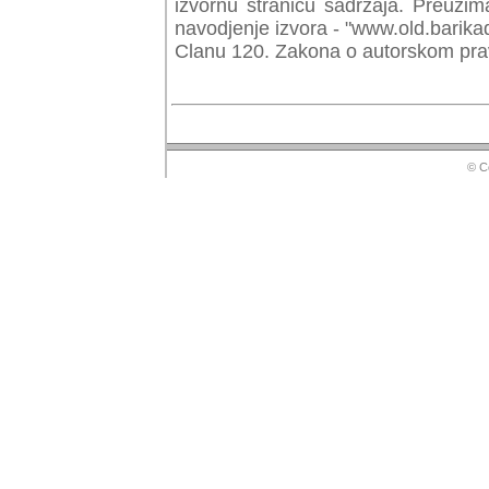
izvornu stranicu sadrzaja. Preuzim
navodjenje izvora - "www.old.barika
Clanu 120. Zakona o autorskom prav
© Copyr