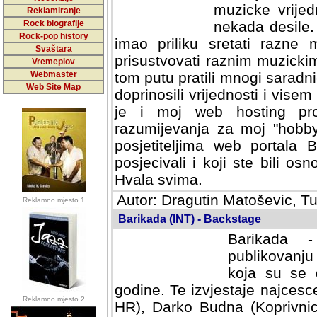
muzicke vrijed
Reklamiranje
Rock biografije
nekada desile
Rock-pop history
imao priliku sretati razne 
Svaštara
prisustvovati raznim muzick
Vremeplov
Webmaster
tom putu pratili mnogi saradni
Web Site Map
doprinosili vrijednosti i vise
je i moj web hosting prov
razumijevanja za moj "hobb
posjetiteljima web portala 
posjecivali i koji ste bili o
Hvala svima.
Autor: Dragutin Matoševic, Tu
Reklamno mjesto 1
Barikada (INT) - Backstage
Barikada -
publikovanju
koja su se 
godine. Te izvjestaje najcesce
Reklamno mjesto 2
HR), Darko Budna (Koprivnic