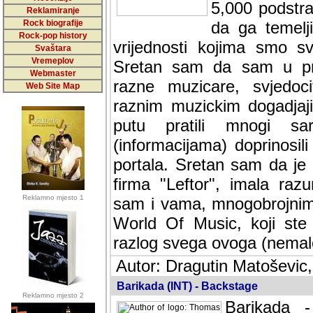
5,000 podstra
Reklamiranje
Rock biografije
da ga temelji
Rock-pop history
vrijednosti kojima smo sv
Svaštara
Vremeplov
Sretan sam da sam u protek
Webmaster
muzicare, svjedociti njih
Web Site Map
muzickim dogadjajima... Sr
mnogi saradnici koji su
doprinosili vrijednosti i v
sam da je i moj web hostin
imala razumijevanja za 
Reklamno mjesto 1
mnogobrojnim posjetitelj
Music, koji ste ga posjeciv
ovoga (nemalog) rada. Hva
Autor: Dragutin Matoševic,
Barikada (INT) - Backstage
Reklamno mjesto 2
Barikada -