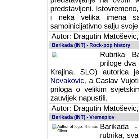
predstavljeni. Istovremen
i neka velika imena s
samoinicijativno salju svoje
Autor: Dragutin Matoševic,
Barikada (INT) - Rock-pop history
Rubrika Bari
dva saradnik
SLO) autorica je velikog s
Caslav Vujotic (Podgorica
velikim svjetskim umjetni
napustili.
Autor: Dragutin Matoševic,
Barikada (INT) - Vremeplov
Barikada -
rubrika, sva