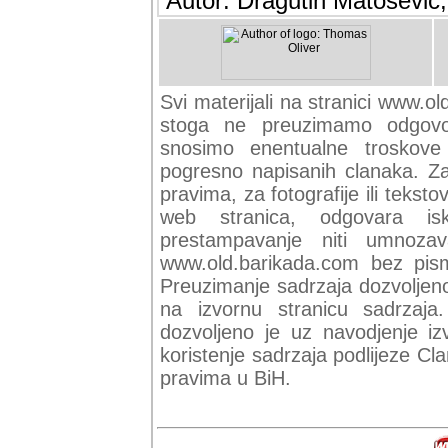
Autor: Dragutin Matoševic,
Svi materijali na stranici www.ol
stoga ne preuzimamo odgovor
snosimo enentualne troskove (
pogresno napisanih clanaka. Za 
pravima, za fotografije ili teksto
web stranica, odgovara isk
prestampavanje niti umnozav
www.old.barikada.com bez pism
Preuzimanje sadrzaja dozvoljeno
na izvornu stranicu sadrzaja
dozvoljeno je uz navodjenje iz
koristenje sadrzaja podlijeze C
pravima u BiH.