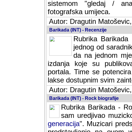
sistemom "gledaj / anal
fotografska umijeca.
Autor: Dragutin Matoševic,
Barikada (INT) - Recenzije
Rubrika Barikada -
jednog od saradnika
da na jednom mjes
izdanja koje su publik
portala. Time se potencira 
lakse dostupnim svim zain
Autor: Dragutin Matoševic,
Barikada (INT) - Rock biografije
Rubrika Barikada - Roc
sam uredjivao muzicko-
generacija
". Muzicari predst
predstavljanje na ovom w