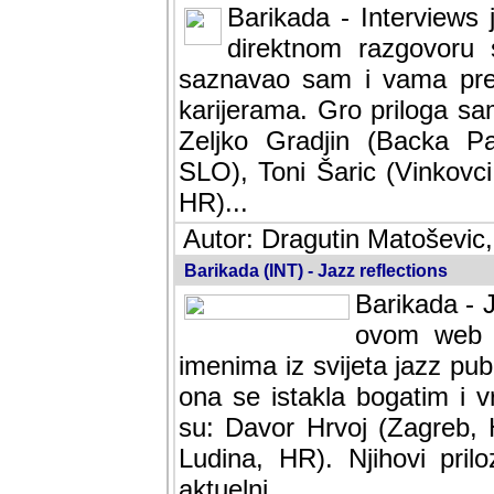
Barikada - Interviews 
direktnom razgovoru 
saznavao sam i vama pren
karijerama. Gro priloga sa
Zeljko Gradjin (Backa Pal
SLO), Toni Šaric (Vinkovci
HR)...
Autor: Dragutin Matoševic,
Barikada (INT) - Jazz reflections
Barikada - J
ovom web po
imenima iz svijeta jazz pub
ona se istakla bogatim i v
su: Davor Hrvoj (Zagreb, 
Ludina, HR). Njihovi pril
aktuelni.