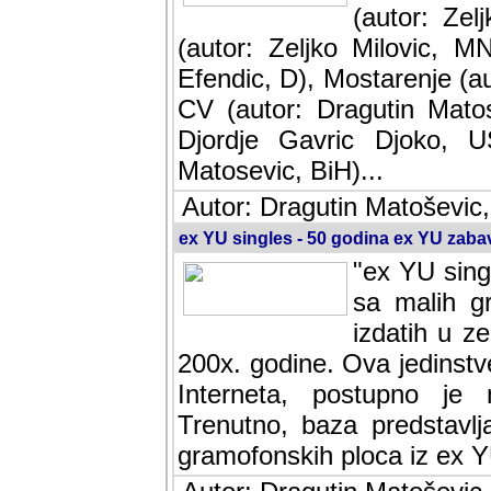
(autor: Ze
(autor: Zeljko Milovic, M
Efendic, D), Mostarenje (a
CV (autor: Dragutin Matos
Djordje Gavric Djoko, US
Matosevic, BiH)...
Autor: Dragutin Matoševic,
ex YU singles - 50 godina ex YU zab
"ex YU sing
sa malih g
izdatih u z
200x. godine. Ova jedinst
Interneta, postupno je nast
baza predstavlja informaci
ploca iz ex YU.