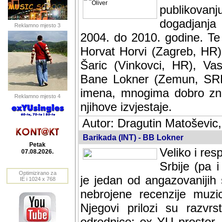
publikovan
dogadjanja
Reklamno mjesto 3
2004. do 2010. godine. Te i
Horvat Horvi (Zagreb, HR)
Šaric (Vinkovci, HR), Vas
Bane Lokner (Zemun, SRB)
imena, mnogima dobro zna
Reklamno mjesto 4
njihove izvjestaje.
Autor: Dragutin Matoševic,
Barikada (INT) - BB Lokner
Petak
Veliko i res
07.08.2026.
Srbije (pa i
Optimizirano za
jedan od angazovanijih s
IE i 1024 x 768
nebrojene recenzije muzic
Njegovi prilozi su razvr
odrednice: ex YU prostor,