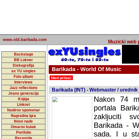
www.old.barikada.com
Muzicki web p
Backstage
BB Lokner
Diskografija
Barikada - World Of Music
ex YU singles
Foto album
undefined
Interviews
Jazz reflections
Barikada (INT) - Webmaster / urednik
Jeans generacija
Nakon 74 mj
Knjiga
Linkovi
portala Bari
Nadirov spomenar
zakljuciti 
Nagradna igra
Nove nade
Barikada - W
Omarov kutak
sada. I u sta
Portfolio
Recenzije