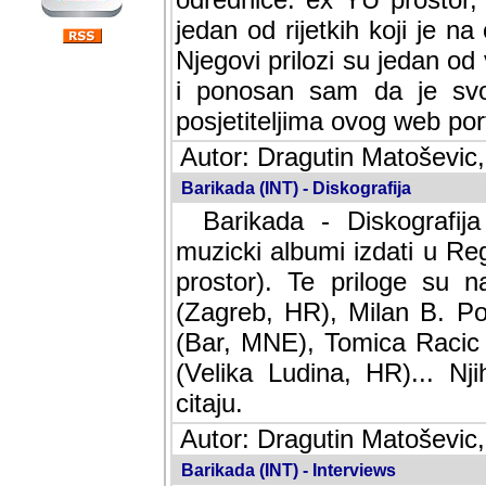
jedan od rijetkih koji je n
Njegovi prilozi su jedan od
i ponosan sam da je svoj
posjetiteljima ovog web por
Autor: Dragutin Matoševic,
Barikada (INT) - Diskografija
Barikada - Diskografija
muzicki albumi izdati u Reg
prostor). Te priloge su n
(Zagreb, HR), Milan B. Po
(Bar, MNE), Tomica Racic 
(Velika Ludina, HR)... Nj
citaju.
Autor: Dragutin Matoševic,
Barikada (INT) - Interviews