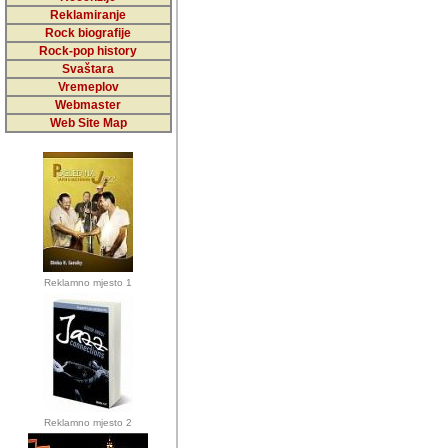
5,000 podstra
Reklamiranje
Rock biografije
da ga temelji
Rock-pop history
vrijednosti kojima smo sv
Svaštara
Vremeplov
Sretan sam da sam u protek
Webmaster
muzicare, svjedociti njih
Web Site Map
muzickim dogadjajima... Sr
mnogi saradnici koji su
doprinosili vrijednosti i v
sam da je i moj web hostin
imala razumijevanja za 
Reklamno mjesto 1
mnogobrojnim posjetitelj
Music, koji ste ga posjeciv
ovoga (nemalog) rada. Hva
Autor: Dragutin Matoševic,
Barikada (INT) - Backstage
Reklamno mjesto 2
Barikada -