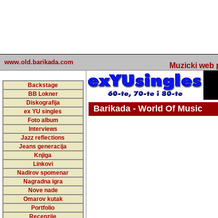
www.old.barikada.com
Muzicki web p
Backstage
BB Lokner
Diskografija
Barikada - World Of Music
ex YU singles
Foto album
undefined
Interviews
Jazz reflections
Barikada (INT) - Webmaster / urednik
Jeans generacija
Nakon 74 mj
Knjiga
Linkovi
portala Bari
Nadirov spomenar
zakljuciti 
Nagradna igra
Nove nade
Barikada - W
Omarov kutak
sada. I u sta
Portfolio
Recenzije