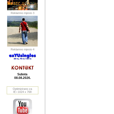
publikovan
dogadjanja
Reklamno mjesto 3
2004. do 2010. godine. Te i
Horvat Horvi (Zagreb, HR)
Šaric (Vinkovci, HR), Vas
Bane Lokner (Zemun, SRB)
imena, mnogima dobro zna
Reklamno mjesto 4
njihove izvjestaje.
Autor: Dragutin Matoševic,
Barikada (INT) - BB Lokner
Subota
Veliko i res
08.08.2026.
Srbije (pa i
Optimizirano za
jedan od angazovanijih s
IE i 1024 x 768
nebrojene recenzije muzic
Njegovi prilozi su razvr
odrednice: ex YU prostor,