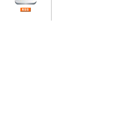
jedan od rijetkih koji je n
Njegovi prilozi su jedan od
i ponosan sam da je svoj
posjetiteljima ovog web por
Autor: Dragutin Matoševic,
Barikada (INT) - Diskografija
Barikada - Diskografija
muzicki albumi izdati u Reg
prostor). Te priloge su n
(Zagreb, HR), Milan B. Po
(Bar, MNE), Tomica Racic 
(Velika Ludina, HR)... Nj
citaju.
Autor: Dragutin Matoševic,
Barikada (INT) - Interviews