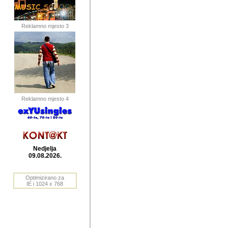
publikovan
dogadjanja
Reklamno mjesto 3
2004. do 2010. godine. Te i
Horvat Horvi (Zagreb, HR)
Šaric (Vinkovci, HR), Vas
Bane Lokner (Zemun, SRB)
imena, mnogima dobro zna
Reklamno mjesto 4
njihove izvjestaje.
Autor: Dragutin Matoševic,
Barikada (INT) - BB Lokner
Nedjelja
Veliko i res
09.08.2026.
Srbije (pa i
Optimizirano za
jedan od angazovanijih s
IE i 1024 x 768
nebrojene recenzije muzic
Njegovi prilozi su razvr
odrednice: ex YU prostor,