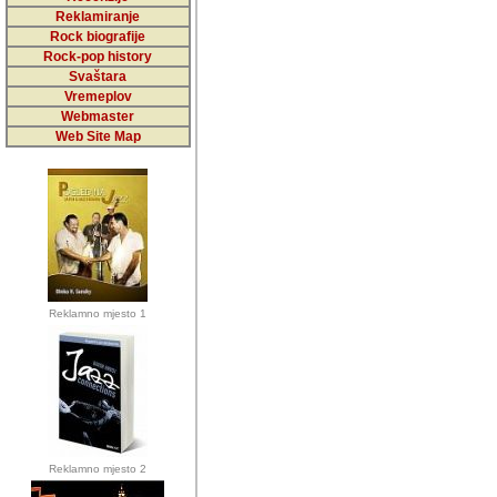
5,000 podstra
Reklamiranje
Rock biografije
da ga temelji
Rock-pop history
vrijednosti kojima smo sv
Svaštara
Vremeplov
Sretan sam da sam u protek
Webmaster
muzicare, svjedociti njih
Web Site Map
muzickim dogadjajima... Sr
mnogi saradnici koji su
doprinosili vrijednosti i v
sam da je i moj web hostin
imala razumijevanja za 
Reklamno mjesto 1
mnogobrojnim posjetitelj
Music, koji ste ga posjeciv
ovoga (nemalog) rada. Hva
Autor: Dragutin Matoševic,
Barikada (INT) - Backstage
Reklamno mjesto 2
Barikada -