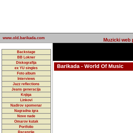
www.old.barikada.com
Muzicki web p
Backstage
BB Lokner
Diskografija
Barikada - World Of Music
ex YU singles
Foto album
Interviews
Jazz reflections
Barikada (INT) - Webmaster / urednik
Jeans generacija
Nakon 74 mj
Knjiga
Linkovi
portala Bari
Nadirov spomenar
zakljuciti 
Nagradna igra
Nove nade
Barikada - W
Omarov kutak
sada. I u sta
Portfolio
Recenzije