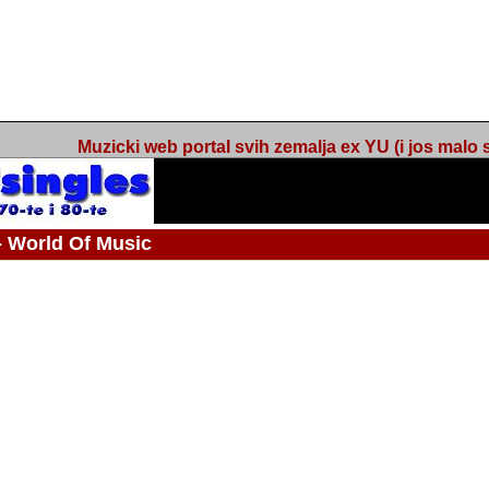
Muzicki web portal svih zemalja ex YU (i jos malo s
orld Of Music
ned
 - Webmaster / urednik
Nakon 74 mjeseca svakodnevnog updatea web portala Barikada - World O
zakljuciti svoj rad. "Zamrzavam" web portal Barikada - World Of Music u stanj
stanju "hibernacije", sa svojih vise od 5,000 podstranica, on vam daje dov
temeljito iscitavate, da istrazujete muzicke vrijednosti kojima smo svi svjedocili
Sretan sam da sam u proteklom periodu imao priliku sretati razne muzicar
uspjesima, prisustvovati raznim muzickim dogadjajima... Sretan sam da su 
mnogi saradnici koji su svojim prilozima (informacijama) doprinosili vrijednost
web portala. Sretan sam da je i moj web hosting provider, tuzlanska f
razumijevanja za moj "hobby". Zahvalan sam i vama, mnogobrojnim posje
Barikada - World Of Music, koji ste ga posjecivali i koji ste bili osnovni razl