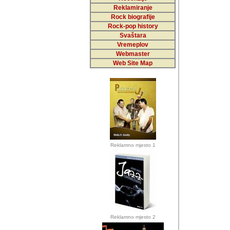
Reklamiranje
Rock biografije
Autor: Dragutin Matoše
Rock-pop history
Barikada (INT)
Svaštara
Vremeplov
Webmaster
Web Site Map
Autor: Dragutin Matoše
Barikada (INT)
odrednice: ex YU pros
Njegovi prilozi su je
Reklamno mjesto 1
posjetiteljima ovog we
Autor: Dragutin Matoše
Barikada (INT) 
Barikada - Diskog
prostor). Te pril
(Bar, MNE), Tomica Ra
citaju.
Reklamno mjesto 2
Autor: Dragutin Matoše