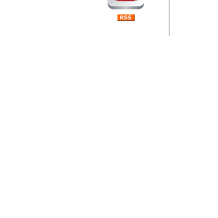
Barikada (INT) 
Rubri
je da
ovog 
zaint
Autor: Dragutin Matoše
Barikada (INT) 
Rubrika Bari
"
Jeans gener
bili komplet
muzicke scene
Autor: Dragutin Matoše
Barikada (INT)
zauvijek napustili.
Autor: Dragutin Matoše
Barikada (INT)