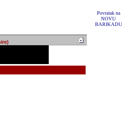
Povratak na
NOVU
BARIKADU
ire)
f Music, odlucio sam
u u kakvom je sada. I u
oljno materijala da ga
 ili su se nekada desile.
e, svjedociti njihovim
me na tom putu pratili
i i visem rejtingu ovog
Reklamno mjesto 5
irma "Leftor", imala
titeljima web portala
og svega ovoga (nemalog)