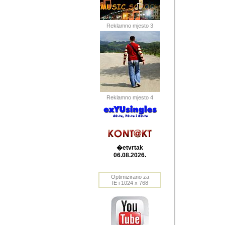
Barikada (INT) 
Barikada - In
saznavao sam
Reklamno mjesto 3
priloge dali 
Horvat Horvi 
Autor: Dragutin Matoše
Barikada (INT) 
(Velika Ludina, HR). N
Reklamno mjesto 4
Autor: Dragutin Matoše
Barikada (INT)
�etvrtak
06.08.2026.
Autor: Dragutin Matoše
Barikada (INT) 
Optimizirano za
IE i 1024 x 768
Barikada - Po
predstavljanj
najcesce od s
zainteresovani sistemo
Autor: Dragutin Matoše