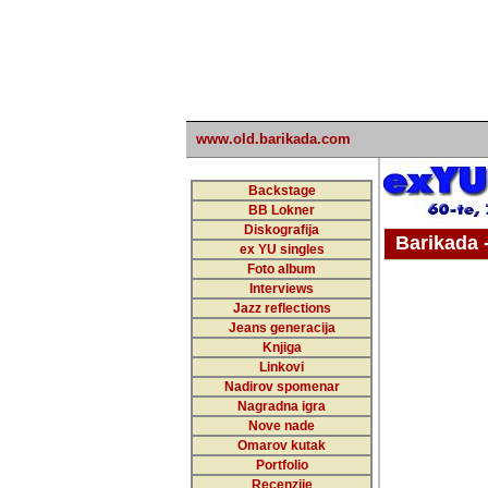
www.old.barikada.com
Backstage
BB Lokner
Diskografija
Barikada - W
ex YU singles
Foto album
undefi
Interviews
Jazz reflections
Barikada (INT)
Jeans generacija
Knjiga
Linkovi
Nadirov spomenar
Nagradna igra
Nove nade
Omarov kutak
Portfolio
Recenzije