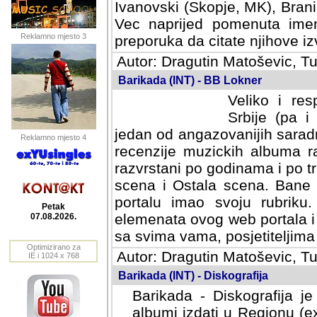
Ivanovski (Skopje, MK), Bran
Vec naprijed pomenuta ime
Reklamno mjesto 3
preporuka da citate njihove izv
Autor: Dragutin Matoševic, Tu
Barikada (INT) - BB Lokner
Veliko i res
Srbije (pa i
jedan od angazovanijih sarad
Reklamno mjesto 4
recenzije muzickih albuma ra
razvrstani po godinama i po t
scena i Ostala scena. Bane 
portalu imao svoju rubriku.
Petak
elemenata ovog web portala i 
07.08.2026.
sa svima vama, posjetiteljima
Optimizirano za
Autor: Dragutin Matoševic, Tu
IE i 1024 x 768
Barikada (INT) - Diskografija
Barikada - Diskografija je
albumi izdati u Regionu (ex 