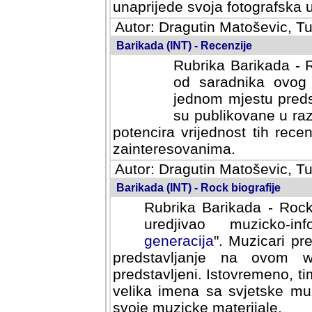
svoja fotografska umijeca.
Autor: Dragutin Matoševic, Tu
Barikada (INT) - Recenzije
Rubrika Barikada - R
od saradnika ovog 
jednom mjestu predst
su publikovane u ra
potencira vrijednost tih rece
zainteresovanima.
Autor: Dragutin Matoševic, Tu
Barikada (INT) - Rock biografije
Rubrika Barikada - Rock
uredjivao muzicko-informa
Muzicari predstavljeni u to
na ovom web portalu cime
Istovremeno, tim nacinom ra
sa svjetske muzicke scene da
materijale.