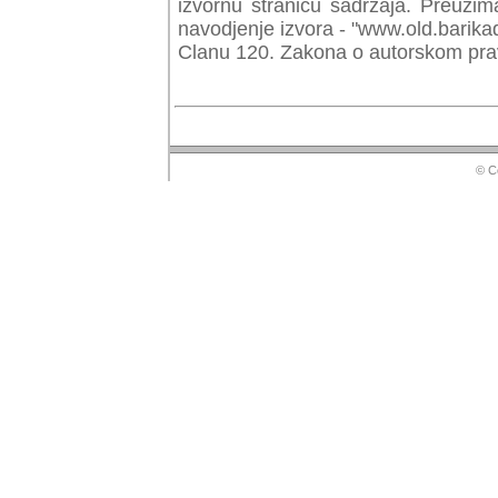
izvornu stranicu sadrzaja. Preuzim
navodjenje izvora - "www.old.barika
Clanu 120. Zakona o autorskom prav
© Copyr