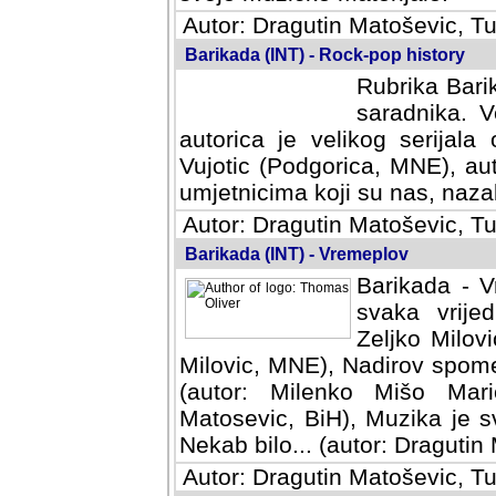
Autor: Dragutin Matoševic, Tu
Barikada (INT) - Rock-pop history
Rubrika Barik
saradnika. V
autorica je velikog serijal
Vujotic (Podgorica, MNE), aut
umjetnicima koji su nas, nazalo
Autor: Dragutin Matoševic, Tu
Barikada (INT) - Vremeplov
Barikada - V
svaka vrijedna
Milovic, MNE)
MNE), Nadirov spomenar (auto
Milenko Mišo Maric, UK), Muz
Muzika je svirala (autor: D
(autor: Dragutin Matosevic, BiH
Autor: Dragutin Matoševic, Tu