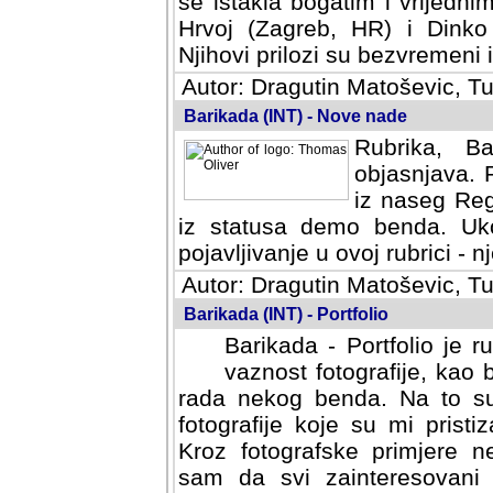
se istakla bogatim i vrijedni
Hrvoj (Zagreb, HR) i Dinko
Njihovi prilozi su bezvremeni i
Autor: Dragutin Matoševic, Tu
Barikada (INT) - Nove nade
Rubrika, B
objasnjava. 
iz naseg Reg
iz statusa demo benda. Uko
pojavljivanje u ovoj rubrici - nj
Autor: Dragutin Matoševic, Tu
Barikada (INT) - Portfolio
Barikada - Portfolio je 
vaznost fotografije, kao
rada nekog benda. Na to su 
fotografije koje su mi pristiz
fotografske primjere nekolik
svi zainteresovani sistemom "