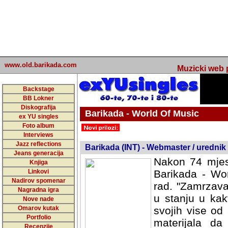
www.old.barikada.com
Muzicki web p
Backstage
BB Lokner
Diskografija
Barikada - World Of Music
ex YU singles
Foto album
undefined
Interviews
Jazz reflections
Barikada (INT) - Webmaster / urednik
Jeans generacija
Nakon 74 mjes
Knjiga
Linkovi
Barikada - Wor
Nadirov spomenar
rad. "Zamrzava
Nagradna igra
u stanju u kak
Nove nade
Omarov kutak
svojih vise od
Portfolio
materijala da 
Recenzije