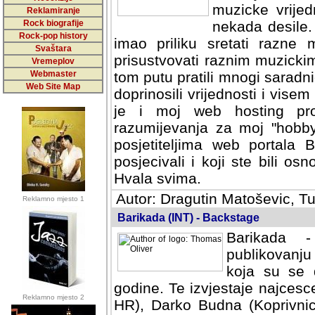
muzicke vrijed
Reklamiranje
Rock biografije
nekada desile
Rock-pop history
imao priliku sretati razne 
Svaštara
prisustvovati raznim muzick
Vremeplov
Webmaster
tom putu pratili mnogi saradni
Web Site Map
doprinosili vrijednosti i vise
je i moj web hosting prov
razumijevanja za moj "hobb
posjetiteljima web portala 
posjecivali i koji ste bili o
Hvala svima.
Autor: Dragutin Matoševic, Tu
Reklamno mjesto 1
Barikada (INT) - Backstage
Barikada -
publikovanju
koja su se 
godine. Te izvjestaje najcesce
Reklamno mjesto 2
HR), Darko Budna (Koprivnic