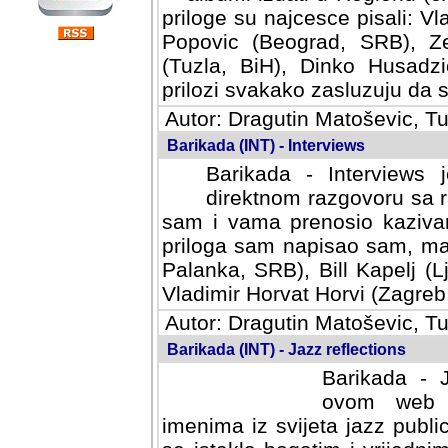
priloge su najcesce pisali: Vl
Popovic (Beograd, SRB), Ze
(Tuzla, BiH), Dinko Husadzi
prilozi svakako zasluzuju da se
Autor: Dragutin Matoševic, Tu
Barikada (INT) - Interviews
Barikada - Interviews 
direktnom razgovoru sa r
sam i vama prenosio kazivan
priloga sam napisao sam, mad
Palanka, SRB), Bill Kapelj (L
Vladimir Horvat Horvi (Zagreb,
Autor: Dragutin Matoševic, Tu
Barikada (INT) - Jazz reflections
Barikada - J
ovom web po
imenima iz svijeta jazz publi