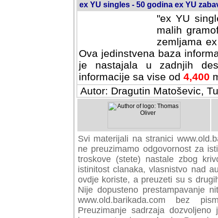
ex YU singles - 50 godina ex YU zab
"ex YU singl
malih gramof
zemljama ex 
Ova jedinstvena baza informa
je nastajala u zadnjih des
informacije sa vise od
4,400
m
Autor: Dragutin Matoševic, Tu
Svi materijali na stranici www.old.b
preuzimamo odgovornost za istini
troskove (stete) nastale zbog kriv
istinitost clanaka, vlasnistvo nad au
ovdje koriste, a preuzeti su s drugi
Nije dopusteno prestampavanje nit
www.old.barikada.com bez pism
Preuzimanje sadrzaja dozvoljeno 