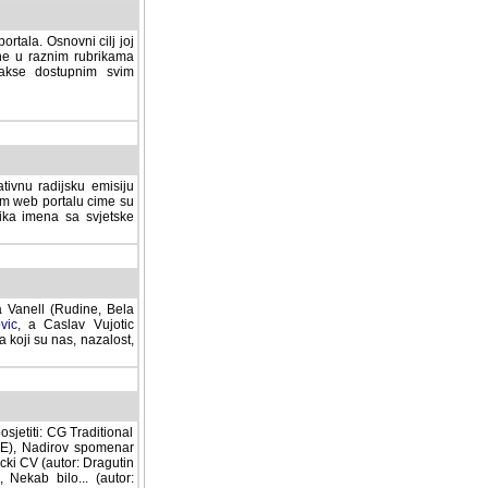
rtala. Osnovni cilj joj
ane u raznim rubrikama
lakse dostupnim svim
tivnu radijsku emisiju
ovom web portalu cime su
lika imena sa svjetske
a Vanell (Rudine, Bela
vic
, a Caslav Vujotic
 koji su nas, nazalost,
sjetiti: CG Traditional
MNE), Nadirov spomenar
cki CV (autor: Dragutin
 Nekab bilo... (autor: