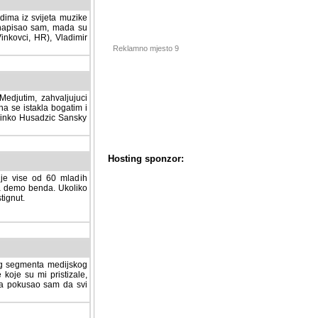
dima iz svijeta muzike
 napisao sam, mada su
Vinkovci, HR), Vladimir
Reklamno mjesto 9
tim, zahvaljujuci veliki
a se istakla bogatim i
 Dinko Husadzic Sansky
 je vise od 60 mladih
demo benda. Ukoliko im
nut.
Hosting sponzor:
tnog segmenta medijskog
 koje su mi pristizale,
afa pokusao sam da svi