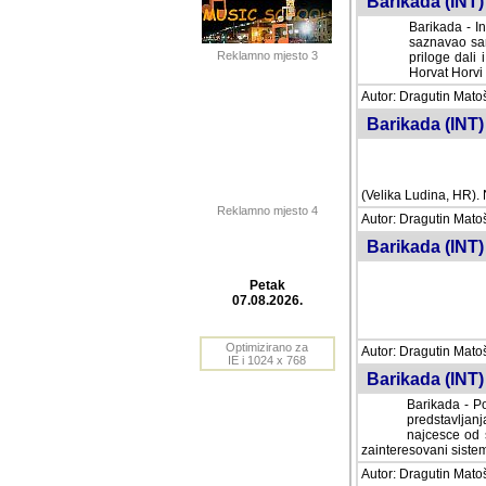
Barikada (INT) 
Barikada - In
saznavao sam
Reklamno mjesto 3
priloge dali 
Horvat Horvi 
Autor: Dragutin Matoše
Barikada (INT) 
(Velika Ludina, HR). N
Reklamno mjesto 4
Autor: Dragutin Matoše
Barikada (INT)
Petak
07.08.2026.
Autor: Dragutin Matoše
Barikada (INT) 
Optimizirano za
IE i 1024 x 768
Barikada - Po
predstavljanj
najcesce od s
zainteresovani sistemo
Autor: Dragutin Matoše