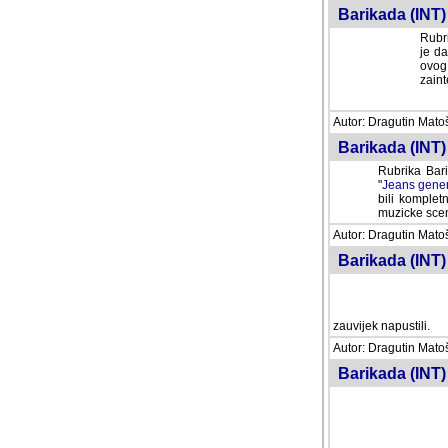
Barikada (INT) 
Rubri
je da
ovog 
zaint
Autor: Dragutin Matoše
Barikada (INT) 
Rubrika Bari
"
Jeans gener
bili komplet
muzicke scene
Autor: Dragutin Matoše
Barikada (INT)
zauvijek napustili.
Autor: Dragutin Matoše
Barikada (INT)