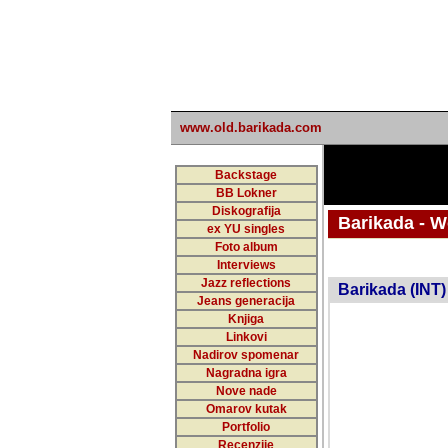
www.old.barikada.com
Backstage
BB Lokner
Diskografija
Barikada - W
ex YU singles
Foto album
undefi
Interviews
Jazz reflections
Barikada (INT)
Jeans generacija
Knjiga
Linkovi
Nadirov spomenar
Nagradna igra
Nove nade
Omarov kutak
Portfolio
Recenzije