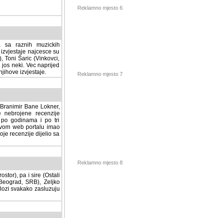
Reklamno mjesto 6
a sa raznih muzickih
izvjestaje najcesce su
, Toni Šaric (Vinkovci,
jos neki. Vec naprijed
ihove izvjestaje.
Reklamno mjesto 7
, Branimir Bane Lokner,
jene recenzije muzickih
nama i po tri osnovne
alu imao svoju rubriku.
 dijelio sa svima vama,
stor), pa i sire (Ostali
Reklamno mjesto 8
ad, SRB), Zeljko Milovic
svakako zasluzuju da se