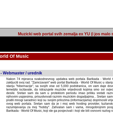
Muzicki web portal svih zemalja ex YU (i jos malo s
orld Of Music
ned
 - Webmaster / urednik
Nakon 74 mjeseca svakodnevnog updatea web portala Barikada - World O
zakljuciti svoj rad. "Zamrzavam" web portal Barikada - World Of Music u stanj
stanju "hibernacije", sa svojih vise od 5,000 podstranica, on vam daje dov
temeljito iscitavate, da istrazujete muzicke vrijednosti kojima smo svi svjedocili
Sretan sam da sam u proteklom periodu imao priliku sretati razne muzicar
uspjesima, prisustvovati raznim muzickim dogadjajima... Sretan sam da su 
mnogi saradnici koji su svojim prilozima (informacijama) doprinosili vrijednost
web portala. Sretan sam da je i moj web hosting provider, tuzlanska f
razumijevanja za moj "hobby". Zahvalan sam i vama, mnogobrojnim posje
Barikada - World Of Music, koji ste ga posjecivali i koji ste bili osnovni razl