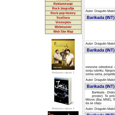
Reklamiranje
Rock biografije
Autor: Dragutin Matoše
Rock-pop history
Barikada (INT)
Svaštara
Vremeplov
Webmaster
Web Site Map
Autor: Dragutin Matoše
Barikada (INT)
odrednice: ex YU pros
Njegovi prilozi su je
Reklamno mjesto 1
posjetiteljima ovog we
Autor: Dragutin Matoše
Barikada (INT) 
Barikada - Diskog
prostor). Te pril
(Bar, MNE), Tomica Ra
citaju.
Reklamno mjesto 2
Autor: Dragutin Matoše