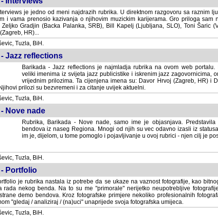
- Interviews
terviews je jedno od meni najdrazih rubrika. U direktnom razgovoru sa raznim lju
 i vama prenosio kazivanja o njihovim muzickim karijerama. Gro priloga sam
i Zeljko Gradjin (Backa Palanka, SRB), Bill Kapelj (Ljubljana, SLO), Toni Šaric (
(Zagreb, HR)...
vic, Tuzla, BiH.
- Jazz reflections
Barikada - Jazz reflections je najmladja rubrika na ovom web portalu. Medju
imenima iz svijeta jazz publicistike i iskrenim jazz zagovornicima, on
vrijednim prilozima. Ta cijenjena imena su: Davor Hrvoj (Zagreb, HR) i
jihovi prilozi su bezvremeni i za citanje uvijek aktuelni.
vic, Tuzla, BiH.
 - Nove nade
Rubrika, Barikada - Nove nade, samo ime je objasnjava. Predstavila
bendova iz naseg Regiona. Mnogi od njih su vec odavno izasli iz statusa 
je, dijelom, u tome pomoglo i pojavljivanje u ovoj rubrici - njen cilj je postig
vic, Tuzla, BiH.
- Portfolio
rtfolio je rubrika nastala iz potrebe da se ukaze na vaznost fotografije, kao bi
a rada nekog benda. Na to su me "primorale" nerijetko neupotrebljive fotografije
trane demo bendova. Kroz fotografske primjere nekoliko profesionalnih fotogr
m "gledaj / analiziraj / (na)uci" unaprijede svoja fotografska umijeca.
vic, Tuzla, BiH.