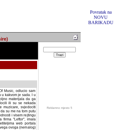
Povratak na
NOVU
BARIKADU
ire)
f Music, odlucio sam
u u kakvom je sada. I u
oljno materijala da ga
 ili su se nekada desile.
e, svjedociti njihovim
me na tom putu pratili
i i visem rejtingu ovog
Reklamno mjesto 5
irma "Leftor", imala
titeljima web portala
og svega ovoga (nemalog)