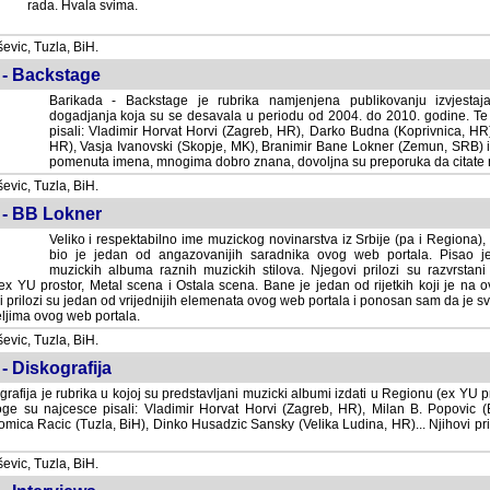
rada. Hvala svima.
vic, Tuzla, BiH.
 - Backstage
Barikada - Backstage je rubrika namjenjena publikovanju izvjestaj
dogadjanja koja su se desavala u periodu od 2004. do 2010. godine. Te 
pisali: Vladimir Horvat Horvi (Zagreb, HR), Darko Budna (Koprivnica, HR)
HR), Vasja Ivanovski (Skopje, MK), Branimir Bane Lokner (Zemun, SRB) i 
pomenuta imena, mnogima dobro znana, dovoljna su preporuka da citate nj
vic, Tuzla, BiH.
 - BB Lokner
Veliko i respektabilno ime muzickog novinarstva iz Srbije (pa i Regiona)
bio je jedan od angazovanijih saradnika ovog web portala. Pisao je nebro
albuma raznih muzickih stilova. Njegovi prilozi su razvrstani po godi
tor, Metal scena i Ostala scena. Bane je jedan od rijetkih koji je na ovom web port
dan od vrijednijih elemenata ovog web portala i ponosan sam da je svoje recenzije
b portala.
vic, Tuzla, BiH.
- Diskografija
rafija je rubrika u kojoj su predstavljani muzicki albumi izdati u Regionu (ex YU pro
oge su najcesce pisali: Vladimir Horvat Horvi (Zagreb, HR), Milan B. Popovic (Beogr
cic (Tuzla, BiH), Dinko Husadzic Sansky (Velika Ludina, HR)... Njihovi prilozi 
vic, Tuzla, BiH.