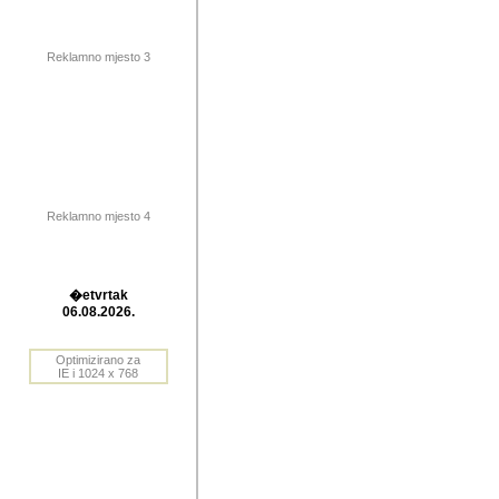
publikovan
dogadjanja
Reklamno mjesto 3
2004. do 2010. godine. Te i
Horvat Horvi (Zagreb, HR)
Šaric (Vinkovci, HR), Vas
Bane Lokner (Zemun, SRB)
imena, mnogima dobro zna
Reklamno mjesto 4
njihove izvjestaje.
Autor: Dragutin Matoševic,
Barikada (INT) - BB Lokner
�etvrtak
Veliko i res
06.08.2026.
Srbije (pa i
Optimizirano za
jedan od angazovanijih s
IE i 1024 x 768
nebrojene recenzije muzic
Njegovi prilozi su razvr
odrednice: ex YU prostor,