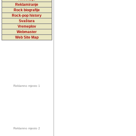
5,000 podstra
Reklamiranje
Rock biografije
da ga temelji
Rock-pop history
vrijednosti kojima smo sv
Svaštara
Vremeplov
Sretan sam da sam u protek
Webmaster
muzicare, svjedociti njih
Web Site Map
muzickim dogadjajima... Sr
mnogi saradnici koji su
doprinosili vrijednosti i v
sam da je i moj web hostin
imala razumijevanja za 
Reklamno mjesto 1
mnogobrojnim posjetitelj
Music, koji ste ga posjeciv
ovoga (nemalog) rada. Hva
Autor: Dragutin Matoševic,
Barikada (INT) - Backstage
Reklamno mjesto 2
Barikada -