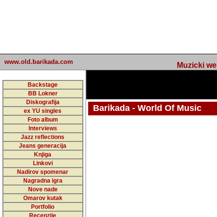
www.old.barikada.com
Muzicki web p
Backstage
BB Lokner
Diskografija
Barikada - World Of Music
ex YU singles
Foto album
undefined
Interviews
Jazz reflections
Barikada (INT) - Webmaster / urednik
Jeans generacija
Nakon 74 mj
Knjiga
Linkovi
portala Bari
Nadirov spomenar
zakljuciti 
Nagradna igra
Nove nade
Barikada - W
Omarov kutak
sada. I u sta
Portfolio
Recenzije