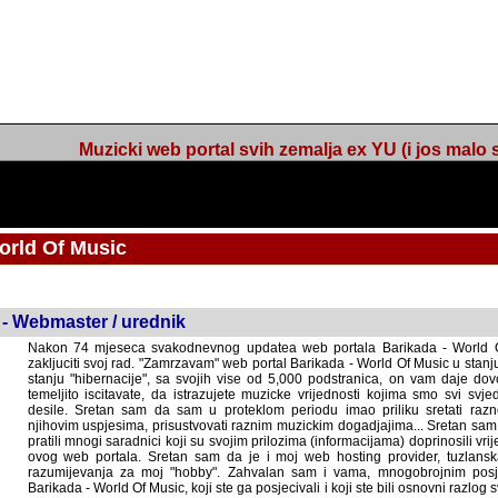
Muzicki web portal svih zemalja ex YU (i jos malo s
orld Of Music
ned
 - Webmaster / urednik
Nakon 74 mjeseca svakodnevnog updatea web portala Barikada - World O
zakljuciti svoj rad. "Zamrzavam" web portal Barikada - World Of Music u stanj
stanju "hibernacije", sa svojih vise od 5,000 podstranica, on vam daje dov
temeljito iscitavate, da istrazujete muzicke vrijednosti kojima smo svi svjedocili
Sretan sam da sam u proteklom periodu imao priliku sretati razne muzicar
uspjesima, prisustvovati raznim muzickim dogadjajima... Sretan sam da su 
mnogi saradnici koji su svojim prilozima (informacijama) doprinosili vrijednost
web portala. Sretan sam da je i moj web hosting provider, tuzlanska f
razumijevanja za moj "hobby". Zahvalan sam i vama, mnogobrojnim posje
Barikada - World Of Music, koji ste ga posjecivali i koji ste bili osnovni razl