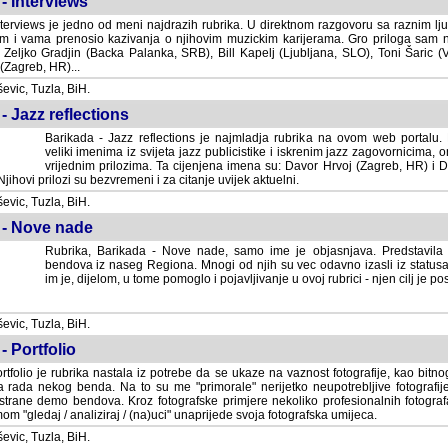
- Interviews
terviews je jedno od meni najdrazih rubrika. U direktnom razgovoru sa raznim lju
 i vama prenosio kazivanja o njihovim muzickim karijerama. Gro priloga sam
i Zeljko Gradjin (Backa Palanka, SRB), Bill Kapelj (Ljubljana, SLO), Toni Šaric (
(Zagreb, HR)...
vic, Tuzla, BiH.
- Jazz reflections
Barikada - Jazz reflections je najmladja rubrika na ovom web portalu. Medju
imenima iz svijeta jazz publicistike i iskrenim jazz zagovornicima, on
vrijednim prilozima. Ta cijenjena imena su: Davor Hrvoj (Zagreb, HR) i
jihovi prilozi su bezvremeni i za citanje uvijek aktuelni.
vic, Tuzla, BiH.
 - Nove nade
Rubrika, Barikada - Nove nade, samo ime je objasnjava. Predstavila
bendova iz naseg Regiona. Mnogi od njih su vec odavno izasli iz statusa 
je, dijelom, u tome pomoglo i pojavljivanje u ovoj rubrici - njen cilj je postig
vic, Tuzla, BiH.
- Portfolio
rtfolio je rubrika nastala iz potrebe da se ukaze na vaznost fotografije, kao bi
a rada nekog benda. Na to su me "primorale" nerijetko neupotrebljive fotografije
trane demo bendova. Kroz fotografske primjere nekoliko profesionalnih fotogr
m "gledaj / analiziraj / (na)uci" unaprijede svoja fotografska umijeca.
vic, Tuzla, BiH.