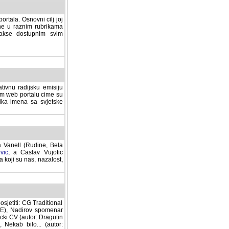
rtala. Osnovni cilj joj
ane u raznim rubrikama
lakse dostupnim svim
tivnu radijsku emisiju
ovom web portalu cime su
lika imena sa svjetske
a Vanell (Rudine, Bela
vic
, a Caslav Vujotic
 koji su nas, nazalost,
sjetiti: CG Traditional
MNE), Nadirov spomenar
cki CV (autor: Dragutin
 Nekab bilo... (autor: