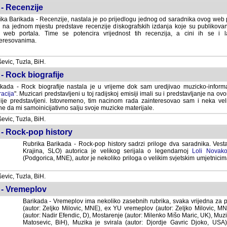
- Recenzije
ka Barikada - Recenzije, nastala je po prijedlogu jednog od saradnika ovog web po
 na jednom mjestu predstave recenzije diskografskih izdanja koje su publikov
web portala. Time se potencira vrijednost tih recenzija, a cini ih se i 
eresovanima.
vic, Tuzla, BiH.
- Rock biografije
kada - Rock biografije nastala je u vrijeme dok sam uredjivao muzicko-informa
acija
". Muzicari predstavljeni u toj radijskoj emisiji imali su i predstavljanje na 
nije predstavljeni. Istovremeno, tim nacinom rada zainteresovao sam i neka ve
 da mi samoinicijativno salju svoje muzicke materijale.
vic, Tuzla, BiH.
 - Rock-pop history
Rubrika Barikada - Rock-pop history sadrzi priloge dva saradnika. Vest
Krajina, SLO) autorica je velikog serijala o legendarnoj
Loli Novako
(Podgorica, MNE), autor je nekoliko priloga o velikim svjetskim umjetnicima
vic, Tuzla, BiH.
 - Vremeplov
Barikada - Vremeplov ima nekoliko zasebnih rubrika, svaka vrijedna za po
(autor: Zeljko Milovic, MNE), ex YU vremeplov (autor: Zeljko Milovic, 
(autor: Nadir Efendic, D), Mostarenje (autor: Milenko Mišo Maric, UK), Muzi
Matosevic, BiH), Muzika je svirala (autor: Djordje Gavric Djoko, USA),