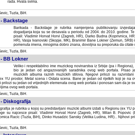
rada. Hvala svima.
vic, Tuzla, BiH.
 - Backstage
Barikada - Backstage je rubrika namjenjena publikovanju izvjestaj
dogadjanja koja su se desavala u periodu od 2004. do 2010. godine. Te 
pisali: Vladimir Horvat Horvi (Zagreb, HR), Darko Budna (Koprivnica, HR)
HR), Vasja Ivanovski (Skopje, MK), Branimir Bane Lokner (Zemun, SRB) i 
pomenuta imena, mnogima dobro znana, dovoljna su preporuka da citate nj
vic, Tuzla, BiH.
 - BB Lokner
Veliko i respektabilno ime muzickog novinarstva iz Srbije (pa i Regiona)
bio je jedan od angazovanijih saradnika ovog web portala. Pisao je nebro
albuma raznih muzickih stilova. Njegovi prilozi su razvrstani po godi
tor, Metal scena i Ostala scena. Bane je jedan od rijetkih koji je na ovom web port
dan od vrijednijih elemenata ovog web portala i ponosan sam da je svoje recenzije
b portala.
vic, Tuzla, BiH.
- Diskografija
rafija je rubrika u kojoj su predstavljani muzicki albumi izdati u Regionu (ex YU pro
oge su najcesce pisali: Vladimir Horvat Horvi (Zagreb, HR), Milan B. Popovic (Beogr
cic (Tuzla, BiH), Dinko Husadzic Sansky (Velika Ludina, HR)... Njihovi prilozi 
vic, Tuzla, BiH.