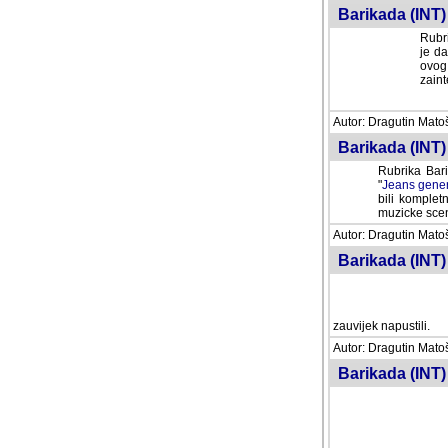
Barikada (INT) 
Rubri
je da
ovog 
zaint
Autor: Dragutin Matoše
Barikada (INT) 
Rubrika Bari
"
Jeans gener
bili komplet
muzicke scene
Autor: Dragutin Matoše
Barikada (INT)
zauvijek napustili.
Autor: Dragutin Matoše
Barikada (INT)