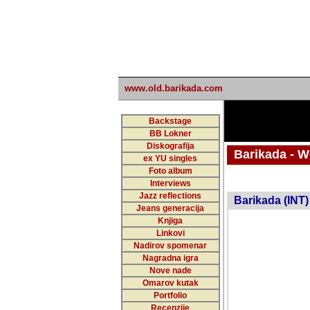
www.old.barikada.com
Backstage
BB Lokner
Diskografija
Barikada - W
ex YU singles
Foto album
undefi
Interviews
Jazz reflections
Barikada (INT)
Jeans generacija
Knjiga
Linkovi
Nadirov spomenar
Nagradna igra
Nove nade
Omarov kutak
Portfolio
Recenzije