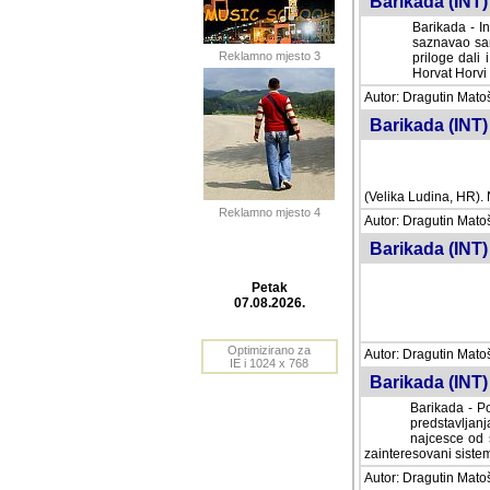
Barikada (INT) 
Barikada - In
saznavao sam
Reklamno mjesto 3
priloge dali 
Horvat Horvi 
Autor: Dragutin Matoše
Barikada (INT) 
(Velika Ludina, HR). N
Reklamno mjesto 4
Autor: Dragutin Matoše
Barikada (INT)
Petak
07.08.2026.
Autor: Dragutin Matoše
Barikada (INT) 
Optimizirano za
IE i 1024 x 768
Barikada - Po
predstavljanj
najcesce od s
zainteresovani sistemo
Autor: Dragutin Matoše