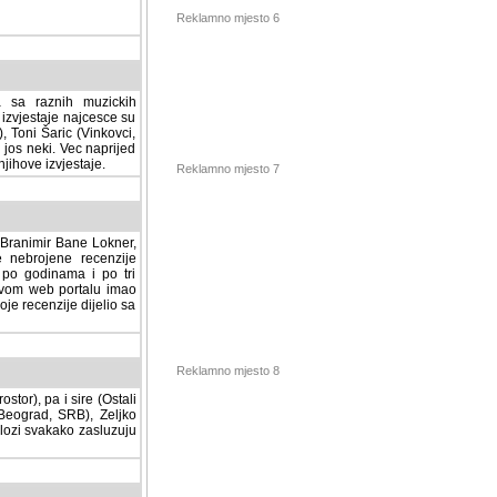
Reklamno mjesto 6
a sa raznih muzickih
izvjestaje najcesce su
, Toni Šaric (Vinkovci,
jos neki. Vec naprijed
ihove izvjestaje.
Reklamno mjesto 7
, Branimir Bane Lokner,
jene recenzije muzickih
nama i po tri osnovne
alu imao svoju rubriku.
 dijelio sa svima vama,
stor), pa i sire (Ostali
Reklamno mjesto 8
ad, SRB), Zeljko Milovic
svakako zasluzuju da se