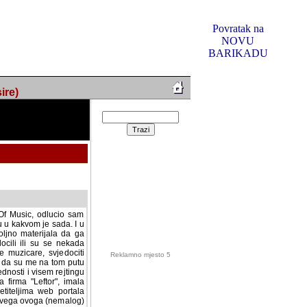
Povratak na
NOVU
BARIKADU
ire)
f Music, odlucio sam
u u kakvom je sada. I u
oljno materijala da ga
 ili su se nekada desile.
e, svjedociti njihovim
me na tom putu pratili
i i visem rejtingu ovog
Reklamno mjesto 5
irma "Leftor", imala
titeljima web portala
og svega ovoga (nemalog)