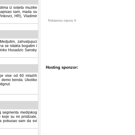
dima iz svijeta muzike
 napisao sam, mada su
Vinkovci, HR), Vladimir
Reklamno mjesto 9
tim, zahvaljujuci veliki
a se istakla bogatim i
 Dinko Husadzic Sansky
 je vise od 60 mladih
demo benda. Ukoliko im
nut.
Hosting sponzor:
tnog segmenta medijskog
 koje su mi pristizale,
afa pokusao sam da svi