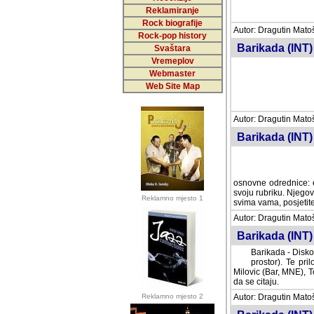
Reklamiranje
Rock biografije
Autor: Dragutin Matoše
Rock-pop history
Barikada (INT)
Svaštara
Vremeplov
Webmaster
Web Site Map
Autor: Dragutin Matoše
Barikada (INT)
odrednice: ex YU pros
Njegovi prilozi su je
Reklamno mjesto 1
posjetiteljima ovog we
Autor: Dragutin Matoše
Barikada (INT) 
Barikada - Diskog
prostor). Te pril
(Bar, MNE), Tomica Ra
citaju.
Reklamno mjesto 2
Autor: Dragutin Matoše