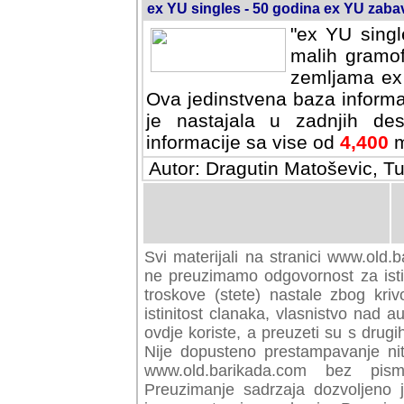
ex YU singles - 50 godina ex YU zab
"ex YU singl
malih gramof
zemljama ex 
Ova jedinstvena baza informa
je nastajala u zadnjih des
informacije sa vise od
4,400
m
Autor: Dragutin Matoševic, Tu
Svi materijali na stranici www.old.b
preuzimamo odgovornost za istini
troskove (stete) nastale zbog kriv
istinitost clanaka, vlasnistvo nad au
ovdje koriste, a preuzeti su s drugi
Nije dopusteno prestampavanje nit
www.old.barikada.com bez pism
Preuzimanje sadrzaja dozvoljeno 