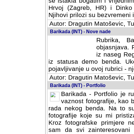
se istakla bogatim i vrijedni
Hrvoj (Zagreb, HR) i Dinko
Njihovi prilozi su bezvremeni i
Autor: Dragutin Matoševic, Tu
Barikada (INT) - Nove nade
Rubrika, B
objasnjava. 
iz naseg Reg
iz statusa demo benda. Uko
pojavljivanje u ovoj rubrici - nj
Autor: Dragutin Matoševic, Tu
Barikada (INT) - Portfolio
Barikada - Portfolio je 
vaznost fotografije, kao
rada nekog benda. Na to su 
fotografije koje su mi pristiz
fotografske primjere nekolik
svi zainteresovani sistemom "