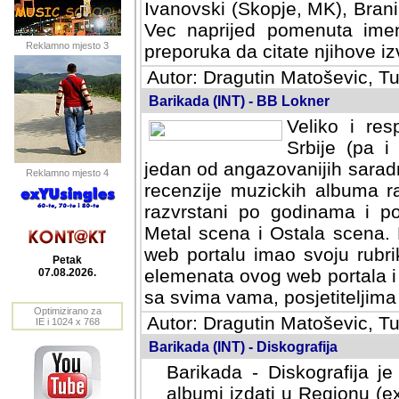
Ivanovski (Skopje, MK), Bran
Vec naprijed pomenuta ime
Reklamno mjesto 3
preporuka da citate njihove izv
Autor: Dragutin Matoševic, Tu
Barikada (INT) - BB Lokner
Veliko i res
Srbije (pa i
jedan od angazovanijih sarad
Reklamno mjesto 4
recenzije muzickih albuma ra
razvrstani po godinama i po t
scena i Ostala scena. Bane 
portalu imao svoju rubriku.
Petak
elemenata ovog web portala i 
07.08.2026.
sa svima vama, posjetiteljima
Optimizirano za
Autor: Dragutin Matoševic, Tu
IE i 1024 x 768
Barikada (INT) - Diskografija
Barikada - Diskografija je
albumi izdati u Regionu (ex 