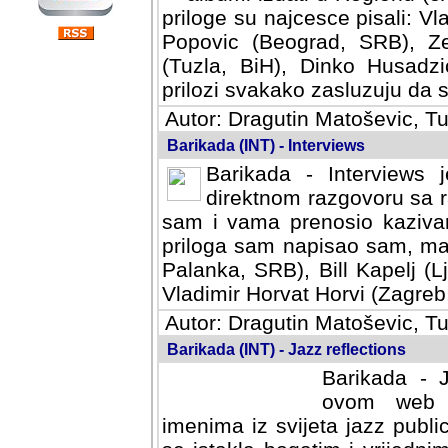
priloge su najcesce pisali: Vl
Popovic (Beograd, SRB), Ze
(Tuzla, BiH), Dinko Husadzi
prilozi svakako zasluzuju da se
Autor: Dragutin Matoševic, Tu
Barikada (INT) - Interviews
Barikada - Interviews 
direktnom razgovoru sa r
sam i vama prenosio kazivan
priloga sam napisao sam, mad
Palanka, SRB), Bill Kapelj (L
Vladimir Horvat Horvi (Zagreb,
Autor: Dragutin Matoševic, Tu
Barikada (INT) - Jazz reflections
Barikada - J
ovom web po
imenima iz svijeta jazz publi