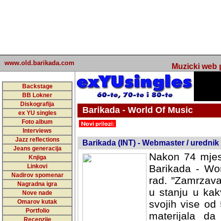
www.old.barikada.com
Muzicki web p
Backstage
BB Lokner
Diskografija
Barikada - World Of Music
ex YU singles
Foto album
undefined
Interviews
Jazz reflections
Barikada (INT) - Webmaster / urednik
Jeans generacija
Nakon 74 mjes
Knjiga
Linkovi
Barikada - Wor
Nadirov spomenar
rad. "Zamrzava
Nagradna igra
u stanju u kak
Nove nade
Omarov kutak
svojih vise od
Portfolio
materijala da 
Recenzije