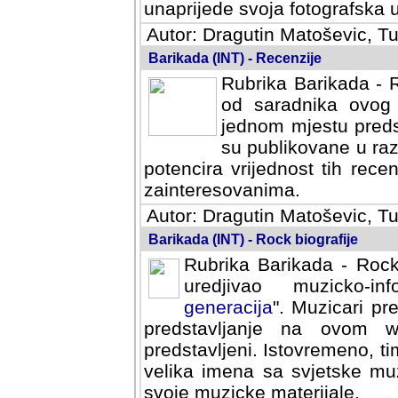
svoja fotografska umijeca.
Autor: Dragutin Matoševic, Tu
Barikada (INT) - Recenzije
Rubrika Barikada - R
od saradnika ovog 
jednom mjestu predst
su publikovane u ra
potencira vrijednost tih rece
zainteresovanima.
Autor: Dragutin Matoševic, Tu
Barikada (INT) - Rock biografije
Rubrika Barikada - Rock
uredjivao muzicko-informa
Muzicari predstavljeni u to
na ovom web portalu cime
Istovremeno, tim nacinom ra
sa svjetske muzicke scene da
materijale.