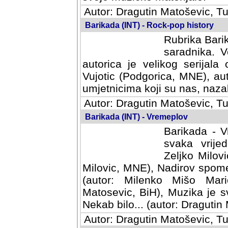
Autor: Dragutin Matoševic, Tu
Barikada (INT) - Rock-pop history
Rubrika Barik
saradnika. V
autorica je velikog serijal
Vujotic (Podgorica, MNE), aut
umjetnicima koji su nas, nazalo
Autor: Dragutin Matoševic, Tu
Barikada (INT) - Vremeplov
Barikada - V
svaka vrijedna
Milovic, MNE)
MNE), Nadirov spomenar (auto
Milenko Mišo Maric, UK), Muz
Muzika je svirala (autor: D
(autor: Dragutin Matosevic, BiH
Autor: Dragutin Matoševic, Tu