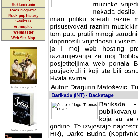
muzicke vrijed
Reklamiranje
Rock biografije
nekada desile
Rock-pop history
imao priliku sretati razne 
Svaštara
prisustvovati raznim muzick
Vremeplov
Webmaster
tom putu pratili mnogi saradni
Web Site Map
doprinosili vrijednosti i vise
je i moj web hosting prov
razumijevanja za moj "hobb
posjetiteljima web portala 
posjecivali i koji ste bili o
Hvala svima.
Autor: Dragutin Matoševic, Tu
Reklamno mjesto 1
Barikada (INT) - Backstage
Barikada -
publikovanju
koja su se 
godine. Te izvjestaje najcesce
Reklamno mjesto 2
HR), Darko Budna (Koprivnic