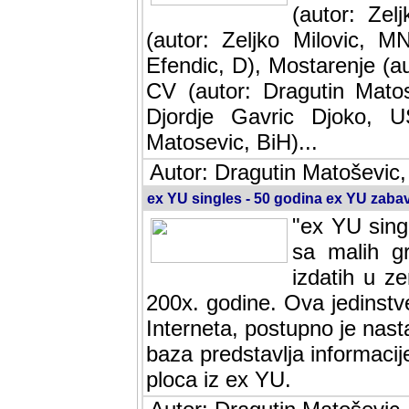
(autor: Ze
(autor: Zeljko Milovic, M
Efendic, D), Mostarenje (a
CV (autor: Dragutin Matos
Djordje Gavric Djoko, US
Matosevic, BiH)...
Autor: Dragutin Matoševic,
ex YU singles - 50 godina ex YU zab
"ex YU sing
sa malih g
izdatih u z
200x. godine. Ova jedinst
Interneta, postupno je nast
baza predstavlja informaci
ploca iz ex YU.