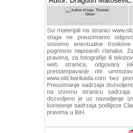
Autor: Dragutin Matoševic,
Svi materijali na stranici www.ol
stoga ne preuzimamo odgovor
snosimo enentualne troskove (
pogresno napisanih clanaka. Za 
pravima, za fotografije ili teksto
web stranica, odgovara isk
prestampavanje niti umnozav
www.old.barikada.com bez pism
Preuzimanje sadrzaja dozvoljeno
na izvornu stranicu sadrzaja
dozvoljeno je uz navodjenje iz
koristenje sadrzaja podlijeze C
pravima u BiH.