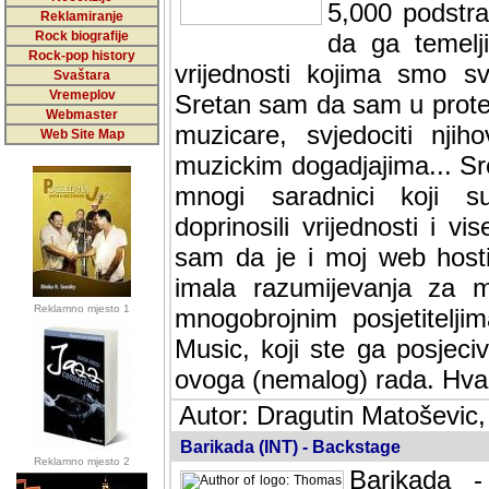
5,000 podstra
Reklamiranje
Rock biografije
da ga temelji
Rock-pop history
vrijednosti kojima smo sv
Svaštara
Vremeplov
Sretan sam da sam u protek
Webmaster
muzicare, svjedociti njih
Web Site Map
muzickim dogadjajima... Sr
mnogi saradnici koji su
doprinosili vrijednosti i v
sam da je i moj web hostin
imala razumijevanja za 
Reklamno mjesto 1
mnogobrojnim posjetitelj
Music, koji ste ga posjeciv
ovoga (nemalog) rada. Hva
Autor: Dragutin Matoševic,
Barikada (INT) - Backstage
Reklamno mjesto 2
Barikada -