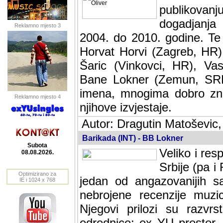
publikovan
dogadjanja
Reklamno mjesto 3
2004. do 2010. godine. Te i
Horvat Horvi (Zagreb, HR)
Šaric (Vinkovci, HR), Vas
Bane Lokner (Zemun, SRB)
imena, mnogima dobro zna
Reklamno mjesto 4
njihove izvjestaje.
Autor: Dragutin Matoševic,
Barikada (INT) - BB Lokner
Subota
Veliko i res
08.08.2026.
Srbije (pa i
Optimizirano za
jedan od angazovanijih s
IE i 1024 x 768
nebrojene recenzije muzic
Njegovi prilozi su razvr
odrednice: ex YU prostor,