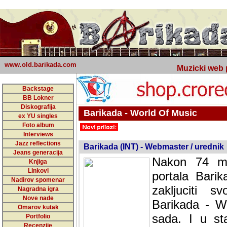
www.old.barikada.com
Muzicki web p
Backstage
BB Lokner
Diskografija
Barikada - World Of Music
ex YU singles
Foto album
undefined
Interviews
Jazz reflections
Barikada (INT) - Webmaster / urednik
Jeans generacija
Nakon 74 mj
Knjiga
Linkovi
portala Bari
Nadirov spomenar
zakljuciti 
Nagradna igra
Nove nade
Barikada - W
Omarov kutak
sada. I u sta
Portfolio
Recenzije