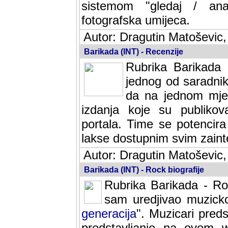
sistemom "gledaj / anal
fotografska umijeca.
Autor: Dragutin Matoševic,
Barikada (INT) - Recenzije
Rubrika Barikada -
jednog od saradnika
da na jednom mjes
izdanja koje su publik
portala. Time se potencira 
lakse dostupnim svim zain
Autor: Dragutin Matoševic,
Barikada (INT) - Rock biografije
Rubrika Barikada - Roc
sam uredjivao muzicko-
generacija
". Muzicari predst
predstavljanje na ovom w