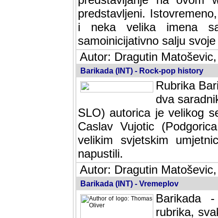
predstavljeni. Istovremen
i neka velika imena s
samoinicijativno salju svoje
Autor: Dragutin Matoševic,
Barikada (INT) - Rock-pop history
Rubrika Bari
dva saradnik
SLO) autorica je velikog s
Caslav Vujotic (Podgorica
velikim svjetskim umjetni
napustili.
Autor: Dragutin Matoševic,
Barikada (INT) - Vremeplov
Barikada -
rubrika, sva