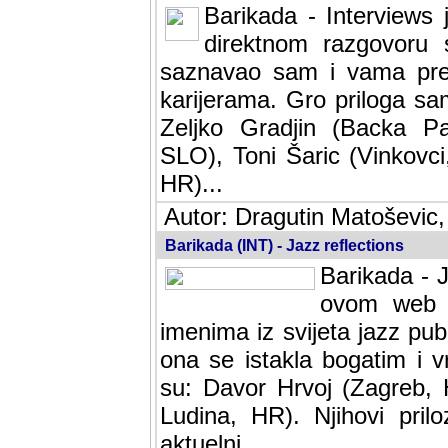
Barikada - Interviews 
direktnom razgovoru 
saznavao sam i vama pren
karijerama. Gro priloga sa
Zeljko Gradjin (Backa Pal
SLO), Toni Šaric (Vinkovci
HR)...
Autor: Dragutin Matoševic,
Barikada (INT) - Jazz reflections
Barikada - J
ovom web po
imenima iz svijeta jazz pub
ona se istakla bogatim i v
su: Davor Hrvoj (Zagreb, 
Ludina, HR). Njihovi pril
aktuelni.