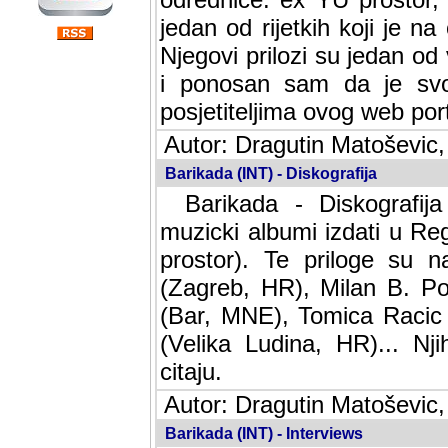
jedan od rijetkih koji je n
Njegovi prilozi su jedan od
i ponosan sam da je svoj
posjetiteljima ovog web por
Autor: Dragutin Matoševic,
Barikada (INT) - Diskografija
Barikada - Diskografija
muzicki albumi izdati u Reg
prostor). Te priloge su n
(Zagreb, HR), Milan B. Po
(Bar, MNE), Tomica Racic 
(Velika Ludina, HR)... Nj
citaju.
Autor: Dragutin Matoševic,
Barikada (INT) - Interviews