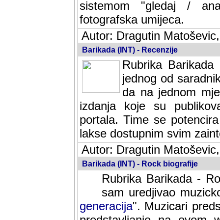
sistemom "gledaj / anal
fotografska umijeca.
Autor: Dragutin Matoševic,
Barikada (INT) - Recenzije
Rubrika Barikada -
jednog od saradnika
da na jednom mjes
izdanja koje su publik
portala. Time se potencira 
lakse dostupnim svim zain
Autor: Dragutin Matoševic,
Barikada (INT) - Rock biografije
Rubrika Barikada - Roc
sam uredjivao muzicko-
generacija
". Muzicari predst
predstavljanje na ovom w