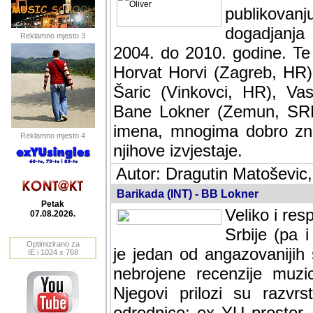
publikovan
dogadjanja
Reklamno mjesto 3
2004. do 2010. godine. Te i
Horvat Horvi (Zagreb, HR)
Šaric (Vinkovci, HR), Vas
Bane Lokner (Zemun, SRB)
imena, mnogima dobro zna
Reklamno mjesto 4
njihove izvjestaje.
Autor: Dragutin Matoševic,
Barikada (INT) - BB Lokner
Petak
Veliko i res
07.08.2026.
Srbije (pa i
Optimizirano za
jedan od angazovanijih s
IE i 1024 x 768
nebrojene recenzije muzic
Njegovi prilozi su razvr
odrednice: ex YU prostor,