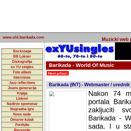
www.old.barikada.com
Muzicki web p
Backstage
BB Lokner
Diskografija
Barikada - World Of Music
ex YU singles
Foto album
undefined
Interviews
Jazz reflections
Barikada (INT) - Webmaster / urednik
Jeans generacija
Nakon 74 mj
Knjiga
Linkovi
portala Bari
Nadirov spomenar
zakljuciti 
Nagradna igra
Nove nade
Barikada - W
Omarov kutak
sada. I u sta
Portfolio
Recenzije