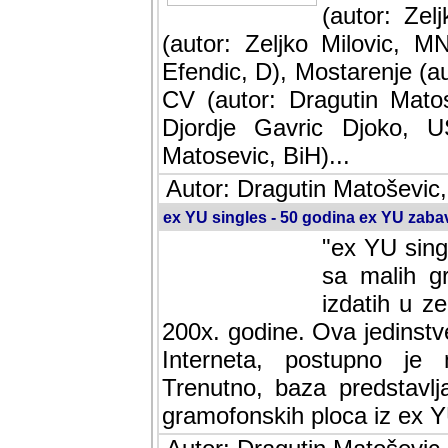
(autor: Ze
(autor: Zeljko Milovic, M
Efendic, D), Mostarenje (a
CV (autor: Dragutin Matos
Djordje Gavric Djoko, US
Matosevic, BiH)...
Autor: Dragutin Matoševic,
ex YU singles - 50 godina ex YU zab
"ex YU sing
sa malih g
izdatih u z
200x. godine. Ova jedinst
Interneta, postupno je nast
baza predstavlja informaci
ploca iz ex YU.