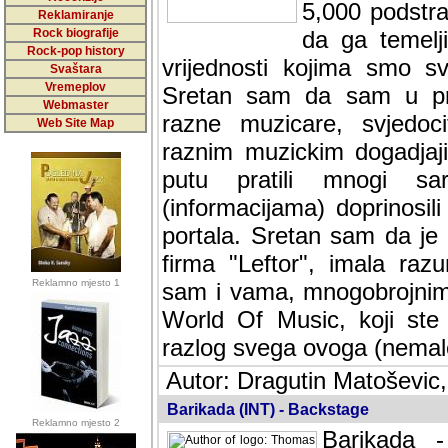
5,000 podstra
Reklamiranje
Rock biografije
da ga temelji
Rock-pop history
vrijednosti kojima smo sv
Svaštara
Vremeplov
Sretan sam da sam u protek
Webmaster
muzicare, svjedociti njih
Web Site Map
muzickim dogadjajima... Sr
mnogi saradnici koji su
doprinosili vrijednosti i v
sam da je i moj web hostin
imala razumijevanja za 
Reklamno mjesto 1
mnogobrojnim posjetitelj
Music, koji ste ga posjeciv
ovoga (nemalog) rada. Hva
Autor: Dragutin Matoševic,
Barikada (INT) - Backstage
Reklamno mjesto 2
Barikada -