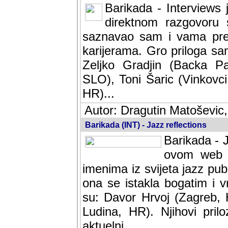
Barikada - Interviews 
direktnom razgovoru 
saznavao sam i vama pren
karijerama. Gro priloga sa
Zeljko Gradjin (Backa Pal
SLO), Toni Šaric (Vinkovci
HR)...
Autor: Dragutin Matoševic,
Barikada (INT) - Jazz reflections
Barikada - J
ovom web po
imenima iz svijeta jazz pub
ona se istakla bogatim i v
su: Davor Hrvoj (Zagreb, 
Ludina, HR). Njihovi pril
aktuelni.