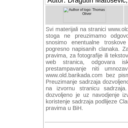
Autor: Dragutin Matoševic,
Svi materijali na stranici www.ol
stoga ne preuzimamo odgovor
snosimo enentualne troskove (
pogresno napisanih clanaka. Za 
pravima, za fotografije ili teksto
web stranica, odgovara isk
prestampavanje niti umnozav
www.old.barikada.com bez pism
Preuzimanje sadrzaja dozvoljeno
na izvornu stranicu sadrzaja
dozvoljeno je uz navodjenje iz
koristenje sadrzaja podlijeze C
pravima u BiH.