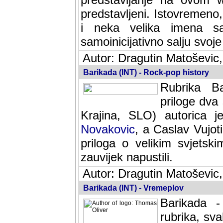
predstavljeni. Istovremen
i neka velika imena s
samoinicijativno salju svoje
Autor: Dragutin Matoševic,
Barikada (INT) - Rock-pop history
Rubrika Bari
dva saradnik
SLO) autorica je velikog s
Caslav Vujotic (Podgorica
velikim svjetskim umjetni
napustili.
Autor: Dragutin Matoševic,
Barikada (INT) - Vremeplov
Barikada -
rubrika, sva