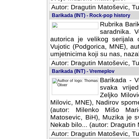
Autor: Dragutin Matoševic, Tu
Barikada (INT) - Rock-pop history
Rubrika Barik
saradnika. V
autorica je velikog serijal
Vujotic (Podgorica, MNE), aut
umjetnicima koji su nas, nazalo
Autor: Dragutin Matoševic, Tu
Barikada (INT) - Vremeplov
Barikada - V
svaka vrijedna
Milovic, MNE)
MNE), Nadirov spomenar (auto
Milenko Mišo Maric, UK), Muz
Muzika je svirala (autor: D
(autor: Dragutin Matosevic, BiH
Autor: Dragutin Matoševic, Tu