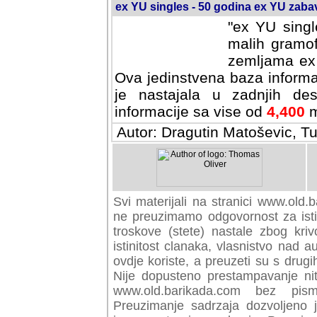
ex YU singles - 50 godina ex YU zab
"ex YU singl
malih gramof
zemljama ex 
Ova jedinstvena baza informa
je nastajala u zadnjih des
informacije sa vise od
4,400
m
Autor: Dragutin Matoševic, Tu
Svi materijali na stranici www.old.b
preuzimamo odgovornost za istini
troskove (stete) nastale zbog kriv
istinitost clanaka, vlasnistvo nad au
ovdje koriste, a preuzeti su s drugi
Nije dopusteno prestampavanje nit
www.old.barikada.com bez pism
Preuzimanje sadrzaja dozvoljeno 