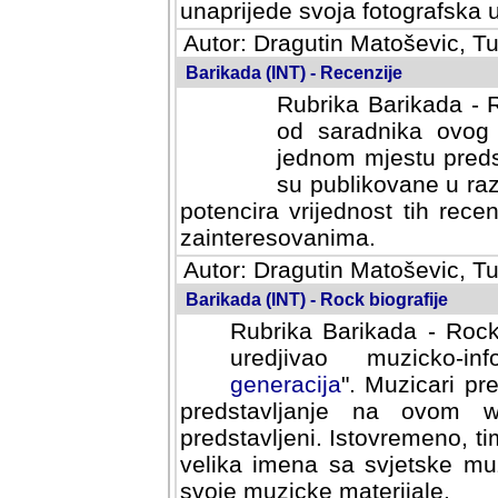
svoja fotografska umijeca.
Autor: Dragutin Matoševic, Tu
Barikada (INT) - Recenzije
Rubrika Barikada - R
od saradnika ovog 
jednom mjestu predst
su publikovane u ra
potencira vrijednost tih rece
zainteresovanima.
Autor: Dragutin Matoševic, Tu
Barikada (INT) - Rock biografije
Rubrika Barikada - Rock
uredjivao muzicko-informa
Muzicari predstavljeni u to
na ovom web portalu cime
Istovremeno, tim nacinom ra
sa svjetske muzicke scene da
materijale.