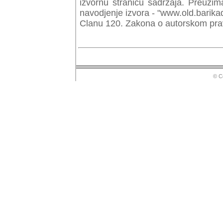
izvornu stranicu sadrzaja. Preuzim
navodjenje izvora - "www.old.barika
Clanu 120. Zakona o autorskom prav
© Copyr