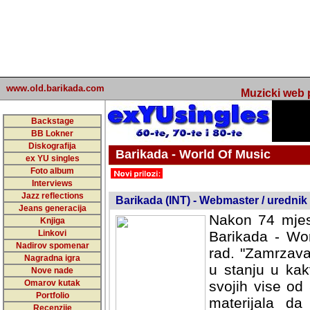
www.old.barikada.com
Muzicki web p
Backstage
BB Lokner
Diskografija
Barikada - World Of Music
ex YU singles
Foto album
undefined
Interviews
Jazz reflections
Barikada (INT) - Webmaster / urednik
Jeans generacija
Nakon 74 mjes
Knjiga
Linkovi
Barikada - Wor
Nadirov spomenar
rad. "Zamrzava
Nagradna igra
u stanju u kak
Nove nade
Omarov kutak
svojih vise od
Portfolio
materijala da 
Recenzije