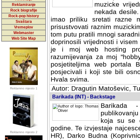
muzicke vrijed
Reklamiranje
Rock biografije
nekada desile
Rock-pop history
imao priliku sretati razne 
Svaštara
prisustvovati raznim muzick
Vremeplov
Webmaster
tom putu pratili mnogi saradni
Web Site Map
doprinosili vrijednosti i vise
je i moj web hosting prov
razumijevanja za moj "hobb
posjetiteljima web portala 
posjecivali i koji ste bili o
Hvala svima.
Autor: Dragutin Matoševic, Tu
Reklamno mjesto 1
Barikada (INT) - Backstage
Barikada -
publikovanju
koja su se 
godine. Te izvjestaje najcesce
Reklamno mjesto 2
HR), Darko Budna (Koprivnic