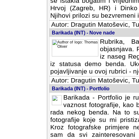
se istakla bogatim i vrijedni
Hrvoj (Zagreb, HR) i Dinko
Njihovi prilozi su bezvremeni i
Autor: Dragutin Matoševic, Tu
Barikada (INT) - Nove nade
Rubrika, B
objasnjava. 
iz naseg Reg
iz statusa demo benda. Uko
pojavljivanje u ovoj rubrici - nj
Autor: Dragutin Matoševic, Tu
Barikada (INT) - Portfolio
Barikada - Portfolio je 
vaznost fotografije, kao
rada nekog benda. Na to su 
fotografije koje su mi pristiz
fotografske primjere nekolik
svi zainteresovani sistemom "