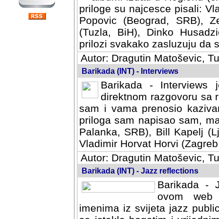
priloge su najcesce pisali: Vl
Popovic (Beograd, SRB), Ze
(Tuzla, BiH), Dinko Husadzi
prilozi svakako zasluzuju da se
Autor: Dragutin Matoševic, Tu
Barikada (INT) - Interviews
Barikada - Interviews 
direktnom razgovoru sa r
sam i vama prenosio kazivan
priloga sam napisao sam, mad
Palanka, SRB), Bill Kapelj (L
Vladimir Horvat Horvi (Zagreb,
Autor: Dragutin Matoševic, Tu
Barikada (INT) - Jazz reflections
Barikada - J
ovom web po
imenima iz svijeta jazz publi