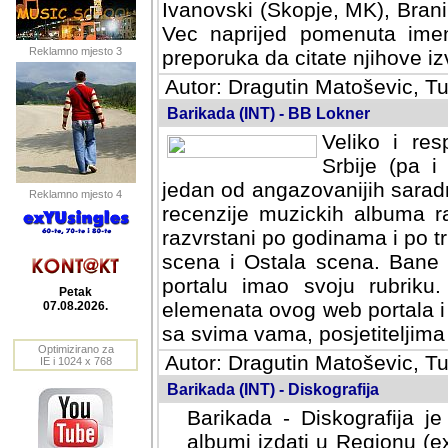
Ivanovski (Skopje, MK), Bran
Vec naprijed pomenuta ime
Reklamno mjesto 3
preporuka da citate njihove izv
Autor: Dragutin Matoševic, Tu
Barikada (INT) - BB Lokner
Veliko i res
Srbije (pa i
jedan od angazovanijih sarad
Reklamno mjesto 4
recenzije muzickih albuma ra
razvrstani po godinama i po t
scena i Ostala scena. Bane 
portalu imao svoju rubriku.
Petak
elemenata ovog web portala i 
07.08.2026.
sa svima vama, posjetiteljima
Optimizirano za
Autor: Dragutin Matoševic, Tu
IE i 1024 x 768
Barikada (INT) - Diskografija
Barikada - Diskografija je
albumi izdati u Regionu (ex 