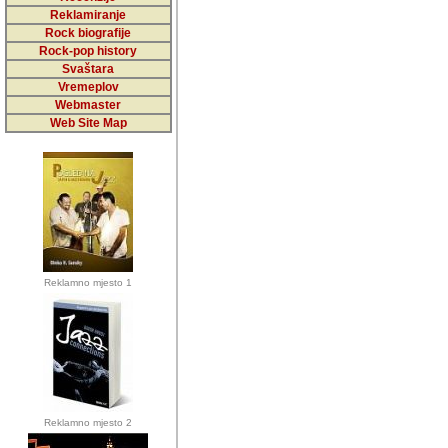
5,000 podstra
Reklamiranje
Rock biografije
da ga temelji
Rock-pop history
vrijednosti kojima smo sv
Svaštara
Vremeplov
Sretan sam da sam u protek
Webmaster
muzicare, svjedociti njih
Web Site Map
muzickim dogadjajima... Sr
mnogi saradnici koji su
doprinosili vrijednosti i v
sam da je i moj web hostin
imala razumijevanja za 
Reklamno mjesto 1
mnogobrojnim posjetitelj
Music, koji ste ga posjeciv
ovoga (nemalog) rada. Hva
Autor: Dragutin Matoševic,
Barikada (INT) - Backstage
Reklamno mjesto 2
Barikada -