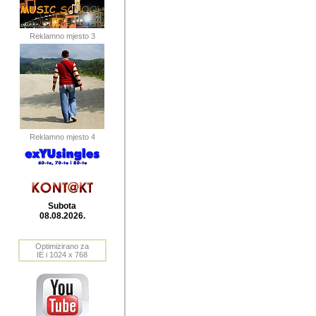
publikovan
dogadjanja
Reklamno mjesto 3
2004. do 2010. godine. Te i
Horvat Horvi (Zagreb, HR)
Šaric (Vinkovci, HR), Vas
Bane Lokner (Zemun, SRB)
imena, mnogima dobro zna
Reklamno mjesto 4
njihove izvjestaje.
Autor: Dragutin Matoševic,
Barikada (INT) - BB Lokner
Subota
Veliko i res
08.08.2026.
Srbije (pa i
Optimizirano za
jedan od angazovanijih s
IE i 1024 x 768
nebrojene recenzije muzic
Njegovi prilozi su razvr
odrednice: ex YU prostor,