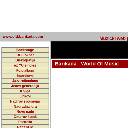
www.old.barikada.com
Muzicki web p
Backstage
BB Lokner
Diskografija
Barikada - World Of Music
ex YU singles
Foto album
undefined
Interviews
Jazz reflections
Barikada (INT) - Webmaster / urednik
Jeans generacija
Nakon 74 mj
Knjiga
Linkovi
portala Bari
Nadirov spomenar
zakljuciti 
Nagradna igra
Nove nade
Barikada - W
Omarov kutak
sada. I u sta
Portfolio
Recenzije