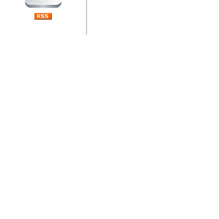
jedan od rijetkih koji je n
Njegovi prilozi su jedan od
i ponosan sam da je svoj
posjetiteljima ovog web por
Autor: Dragutin Matoševic,
Barikada (INT) - Diskografija
Barikada - Diskografija
muzicki albumi izdati u Reg
prostor). Te priloge su n
(Zagreb, HR), Milan B. Po
(Bar, MNE), Tomica Racic 
(Velika Ludina, HR)... Nj
citaju.
Autor: Dragutin Matoševic,
Barikada (INT) - Interviews