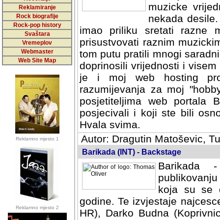
muzicke vrijed
Reklamiranje
Rock biografije
nekada desile
Rock-pop history
imao priliku sretati razne 
Svaštara
prisustvovati raznim muzick
Vremeplov
Webmaster
tom putu pratili mnogi saradni
Web Site Map
doprinosili vrijednosti i vise
je i moj web hosting prov
razumijevanja za moj "hobb
posjetiteljima web portala 
posjecivali i koji ste bili o
Hvala svima.
Autor: Dragutin Matoševic, Tu
Reklamno mjesto 1
Barikada (INT) - Backstage
Barikada -
publikovanju
koja su se 
godine. Te izvjestaje najcesce
Reklamno mjesto 2
HR), Darko Budna (Koprivnic