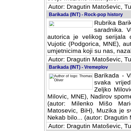
Autor: Dragutin Matoševic, Tu
Barikada (INT) - Rock-pop history
Rubrika Barik
saradnika. V
autorica je velikog serijal
Vujotic (Podgorica, MNE), aut
umjetnicima koji su nas, nazalo
Autor: Dragutin Matoševic, Tu
Barikada (INT) - Vremeplov
Barikada - V
svaka vrijedna
Milovic, MNE)
MNE), Nadirov spomenar (auto
Milenko Mišo Maric, UK), Muz
Muzika je svirala (autor: D
(autor: Dragutin Matosevic, BiH
Autor: Dragutin Matoševic, Tu