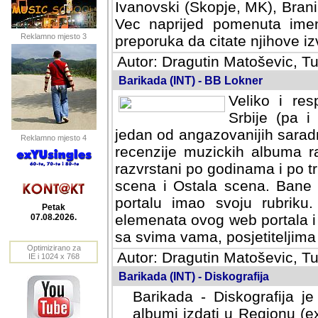
Ivanovski (Skopje, MK), Bran
Vec naprijed pomenuta ime
Reklamno mjesto 3
preporuka da citate njihove izv
Autor: Dragutin Matoševic, Tu
Barikada (INT) - BB Lokner
Veliko i res
Srbije (pa i
jedan od angazovanijih sarad
Reklamno mjesto 4
recenzije muzickih albuma ra
razvrstani po godinama i po t
scena i Ostala scena. Bane 
portalu imao svoju rubriku.
Petak
elemenata ovog web portala i 
07.08.2026.
sa svima vama, posjetiteljima
Optimizirano za
Autor: Dragutin Matoševic, Tu
IE i 1024 x 768
Barikada (INT) - Diskografija
Barikada - Diskografija je
albumi izdati u Regionu (ex 