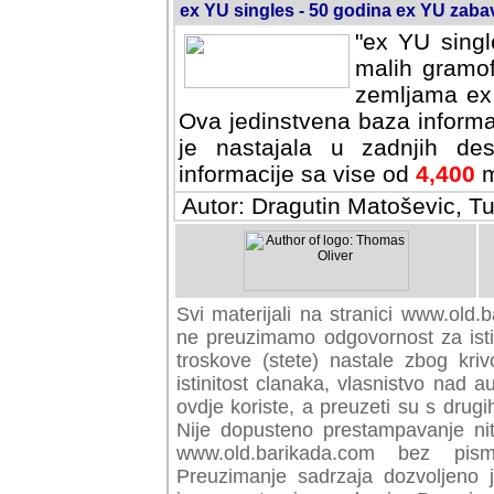
ex YU singles - 50 godina ex YU zab
"ex YU singl
malih gramof
zemljama ex 
Ova jedinstvena baza informa
je nastajala u zadnjih des
informacije sa vise od
4,400
m
Autor: Dragutin Matoševic, Tu
Svi materijali na stranici www.old.b
preuzimamo odgovornost za istini
troskove (stete) nastale zbog kriv
istinitost clanaka, vlasnistvo nad au
ovdje koriste, a preuzeti su s drugi
Nije dopusteno prestampavanje nit
www.old.barikada.com bez pism
Preuzimanje sadrzaja dozvoljeno 