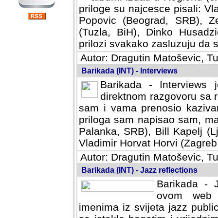
priloge su najcesce pisali: Vl
Popovic (Beograd, SRB), Ze
(Tuzla, BiH), Dinko Husadzi
prilozi svakako zasluzuju da se
Autor: Dragutin Matoševic, Tu
Barikada (INT) - Interviews
Barikada - Interviews 
direktnom razgovoru sa r
sam i vama prenosio kazivan
priloga sam napisao sam, mad
Palanka, SRB), Bill Kapelj (L
Vladimir Horvat Horvi (Zagreb,
Autor: Dragutin Matoševic, Tu
Barikada (INT) - Jazz reflections
Barikada - J
ovom web po
imenima iz svijeta jazz publi