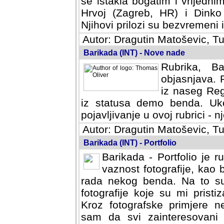
se istakla bogatim i vrijedni
Hrvoj (Zagreb, HR) i Dinko
Njihovi prilozi su bezvremeni i
Autor: Dragutin Matoševic, Tu
Barikada (INT) - Nove nade
Rubrika, B
objasnjava. 
iz naseg Reg
iz statusa demo benda. Uko
pojavljivanje u ovoj rubrici - nj
Autor: Dragutin Matoševic, Tu
Barikada (INT) - Portfolio
Barikada - Portfolio je 
vaznost fotografije, kao
rada nekog benda. Na to su 
fotografije koje su mi pristiz
fotografske primjere nekolik
svi zainteresovani sistemom "