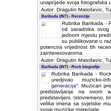
svoja fotografska umijeca.
Autor: Dragutin Matoševic, Tu
Barikada (INT) - Recenzije
Rubrika Barikada - R
od saradnika ovog 
jednom mjestu predst
su publikovane u ra
potencira vrijednost tih rece
zainteresovanima.
Autor: Dragutin Matoševic, Tu
Barikada (INT) - Rock biografije
Rubrika Barikada - Rock
uredjivao muzicko-informa
Muzicari predstavljeni u to
na ovom web portalu cime
Istovremeno, tim nacinom ra
sa svjetske muzicke scene da
materijale.