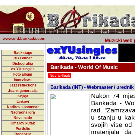
www.old.barikada.com
Muzicki web p
Backstage
BB Lokner
Diskografija
Barikada - World Of Music
ex YU singles
Foto album
undefined
Interviews
Jazz reflections
Barikada (INT) - Webmaster / urednik
Jeans generacija
Nakon 74 mjes
Knjiga
Linkovi
Barikada - Wor
Nadirov spomenar
rad. "Zamrzava
Nagradna igra
u stanju u kak
Nove nade
Omarov kutak
svojih vise od
Portfolio
materijala da 
Recenzije