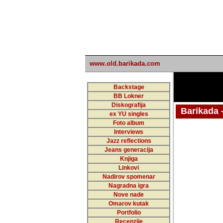
www.old.barikada.com
Backstage
BB Lokner
Diskografija
Barikada - W
ex YU singles
Foto album
undefi
Interviews
Jazz reflections
Barikada (INT)
Jeans generacija
Knjiga
Linkovi
Nadirov spomenar
Nagradna igra
Nove nade
Omarov kutak
Portfolio
Recenzije