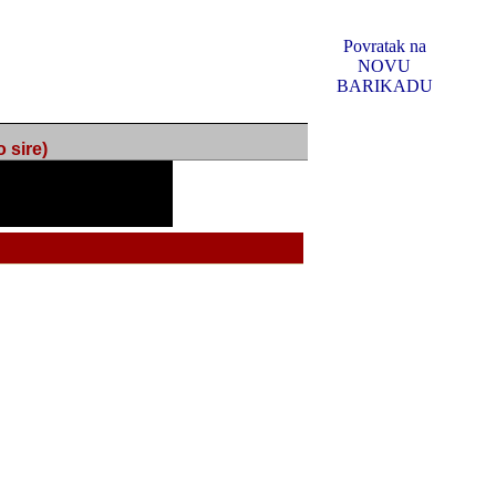
Povratak na
NOVU
BARIKADU
ire)
f Music, odlucio sam
u u kakvom je sada. I u
oljno materijala da ga
 ili su se nekada desile.
e, svjedociti njihovim
me na tom putu pratili
i i visem rejtingu ovog
Reklamno mjesto 5
irma "Leftor", imala
titeljima web portala
og svega ovoga (nemalog)