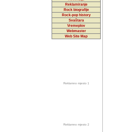
Reklamiranje
Rock biografije
Autor: Dragutin Matoše
Rock-pop history
Barikada (INT)
Svaštara
Vremeplov
Webmaster
Web Site Map
Autor: Dragutin Matoše
Barikada (INT)
odrednice: ex YU pros
Njegovi prilozi su je
Reklamno mjesto 1
posjetiteljima ovog we
Autor: Dragutin Matoše
Barikada (INT) 
Barikada - Diskog
prostor). Te pril
(Bar, MNE), Tomica Ra
citaju.
Reklamno mjesto 2
Autor: Dragutin Matoše