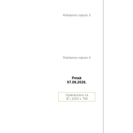
Barikada (INT) 
Barikada - In
saznavao sam
Reklamno mjesto 3
priloge dali 
Horvat Horvi 
Autor: Dragutin Matoše
Barikada (INT) 
(Velika Ludina, HR). N
Reklamno mjesto 4
Autor: Dragutin Matoše
Barikada (INT)
Petak
07.08.2026.
Autor: Dragutin Matoše
Barikada (INT) 
Optimizirano za
IE i 1024 x 768
Barikada - Po
predstavljanj
najcesce od s
zainteresovani sistemo
Autor: Dragutin Matoše