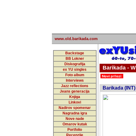
www.old.barikada.com
Backstage
BB Lokner
Diskografija
Barikada - W
ex YU singles
Foto album
undefi
Interviews
Jazz reflections
Barikada (INT)
Jeans generacija
Knjiga
Linkovi
Nadirov spomenar
Nagradna igra
Nove nade
Omarov kutak
Portfolio
Recenzije