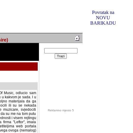
Povratak na
NOVU
BARIKADU
ire)
f Music, odlucio sam
u u kakvom je sada. I u
oljno materijala da ga
 ili su se nekada desile.
e, svjedociti njihovim
me na tom putu pratili
i i visem rejtingu ovog
Reklamno mjesto 5
irma "Leftor", imala
titeljima web portala
og svega ovoga (nemalog)