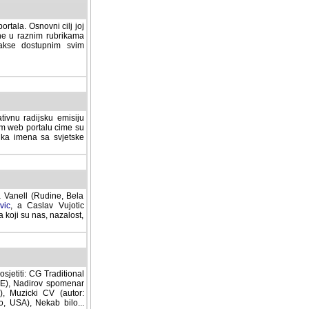
rtala. Osnovni cilj joj
ane u raznim rubrikama
lakse dostupnim svim
tivnu radijsku emisiju
ovom web portalu cime su
lika imena sa svjetske
a Vanell (Rudine, Bela
vic
, a Caslav Vujotic
 koji su nas, nazalost,
sjetiti: CG Traditional
MNE), Nadirov spomenar
cki CV (autor: Dragutin
 Nekab bilo... (autor: