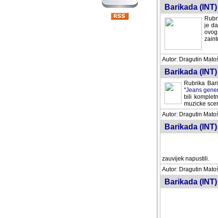
Barikada (INT) 
Rubri
je da
ovog 
zaint
Autor: Dragutin Matoše
Barikada (INT) 
Rubrika Bari
"
Jeans gener
bili komplet
muzicke scene
Autor: Dragutin Matoše
Barikada (INT)
zauvijek napustili.
Autor: Dragutin Matoše
Barikada (INT)