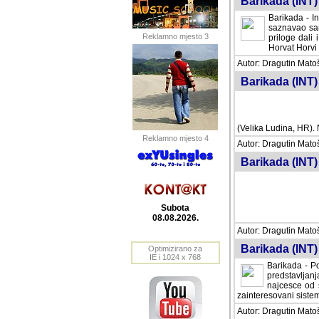
Barikada (INT) 
Barikada - In
saznavao sam
Reklamno mjesto 3
priloge dali 
Horvat Horvi 
Autor: Dragutin Matoše
Barikada (INT) 
(Velika Ludina, HR). N
Reklamno mjesto 4
Autor: Dragutin Matoše
Barikada (INT)
Subota
08.08.2026.
Autor: Dragutin Matoše
Barikada (INT) 
Optimizirano za
IE i 1024 x 768
Barikada - Po
predstavljanj
najcesce od s
zainteresovani sistemo
Autor: Dragutin Matoše