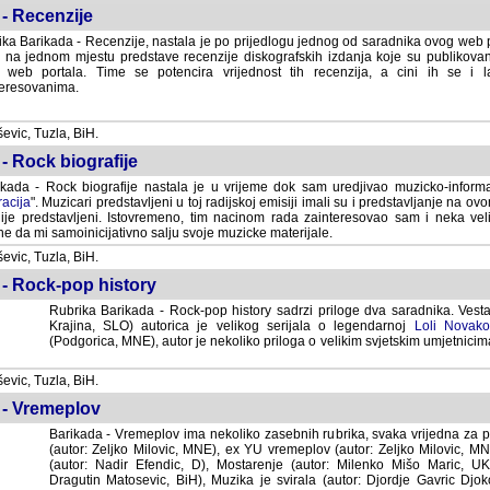
- Recenzije
ka Barikada - Recenzije, nastala je po prijedlogu jednog od saradnika ovog web po
 na jednom mjestu predstave recenzije diskografskih izdanja koje su publikov
web portala. Time se potencira vrijednost tih recenzija, a cini ih se i 
eresovanima.
vic, Tuzla, BiH.
- Rock biografije
kada - Rock biografije nastala je u vrijeme dok sam uredjivao muzicko-informa
acija
". Muzicari predstavljeni u toj radijskoj emisiji imali su i predstavljanje na 
nije predstavljeni. Istovremeno, tim nacinom rada zainteresovao sam i neka ve
 da mi samoinicijativno salju svoje muzicke materijale.
vic, Tuzla, BiH.
 - Rock-pop history
Rubrika Barikada - Rock-pop history sadrzi priloge dva saradnika. Vest
Krajina, SLO) autorica je velikog serijala o legendarnoj
Loli Novako
(Podgorica, MNE), autor je nekoliko priloga o velikim svjetskim umjetnicima
vic, Tuzla, BiH.
 - Vremeplov
Barikada - Vremeplov ima nekoliko zasebnih rubrika, svaka vrijedna za po
(autor: Zeljko Milovic, MNE), ex YU vremeplov (autor: Zeljko Milovic, 
(autor: Nadir Efendic, D), Mostarenje (autor: Milenko Mišo Maric, UK), Muzi
Matosevic, BiH), Muzika je svirala (autor: Djordje Gavric Djoko, USA),