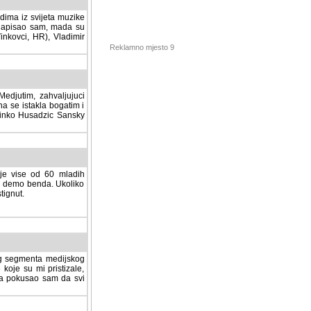
dima iz svijeta muzike
 napisao sam, mada su
Vinkovci, HR), Vladimir
Reklamno mjesto 9
tim, zahvaljujuci veliki
a se istakla bogatim i
 Dinko Husadzic Sansky
 je vise od 60 mladih
demo benda. Ukoliko im
nut.
Hosting sponzor:
tnog segmenta medijskog
 koje su mi pristizale,
afa pokusao sam da svi