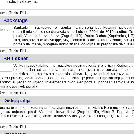
rada. Hvala svima.
vic, Tuzla, BiH.
 - Backstage
Barikada - Backstage je rubrika namjenjena publikovanju izvjestaj
dogadjanja koja su se desavala u periodu od 2004. do 2010. godine. Te 
pisali: Vladimir Horvat Horvi (Zagreb, HR), Darko Budna (Koprivnica, HR)
HR), Vasja Ivanovski (Skopje, MK), Branimir Bane Lokner (Zemun, SRB) i 
pomenuta imena, mnogima dobro znana, dovoljna su preporuka da citate nj
vic, Tuzla, BiH.
 - BB Lokner
Veliko i respektabilno ime muzickog novinarstva iz Srbije (pa i Regiona)
bio je jedan od angazovanijih saradnika ovog web portala. Pisao je nebro
albuma raznih muzickih stilova. Njegovi prilozi su razvrstani po godi
tor, Metal scena i Ostala scena. Bane je jedan od rijetkih koji je na ovom web port
dan od vrijednijih elemenata ovog web portala i ponosan sam da je svoje recenzije
b portala.
vic, Tuzla, BiH.
- Diskografija
rafija je rubrika u kojoj su predstavljani muzicki albumi izdati u Regionu (ex YU pro
oge su najcesce pisali: Vladimir Horvat Horvi (Zagreb, HR), Milan B. Popovic (Beogr
cic (Tuzla, BiH), Dinko Husadzic Sansky (Velika Ludina, HR)... Njihovi prilozi 
vic, Tuzla, BiH.