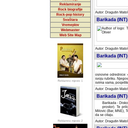
Reklamiranje
Rock biografije
Autor: Dragutin Matoše
Rock-pop history
Barikada (INT)
Svaštara
Vremeplov
Webmaster
Web Site Map
Autor: Dragutin Matoše
Barikada (INT)
odrednice: ex YU pros
Njegovi prilozi su je
Reklamno mjesto 1
posjetiteljima ovog we
Autor: Dragutin Matoše
Barikada (INT) 
Barikada - Diskog
prostor). Te pril
(Bar, MNE), Tomica Ra
citaju.
Reklamno mjesto 2
Autor: Dragutin Matoše