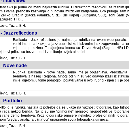
- Interviews
terviews je jedno od meni najdrazih rubrika. U direktnom razgovoru sa raznim lju
 i vama prenosio kazivanja o njihovim muzickim karijerama. Gro priloga sam
i Zeljko Gradjin (Backa Palanka, SRB), Bill Kapelj (Ljubljana, SLO), Toni Šaric (
(Zagreb, HR)...
vic, Tuzla, BiH.
- Jazz reflections
Barikada - Jazz reflections je najmladja rubrika na ovom web portalu. Medju
imenima iz svijeta jazz publicistike i iskrenim jazz zagovornicima, on
vrijednim prilozima. Ta cijenjena imena su: Davor Hrvoj (Zagreb, HR) i
jihovi prilozi su bezvremeni i za citanje uvijek aktuelni.
vic, Tuzla, BiH.
 - Nove nade
Rubrika, Barikada - Nove nade, samo ime je objasnjava. Predstavila
bendova iz naseg Regiona. Mnogi od njih su vec odavno izasli iz statusa 
je, dijelom, u tome pomoglo i pojavljivanje u ovoj rubrici - njen cilj je postig
vic, Tuzla, BiH.
- Portfolio
rtfolio je rubrika nastala iz potrebe da se ukaze na vaznost fotografije, kao bi
a rada nekog benda. Na to su me "primorale" nerijetko neupotrebljive fotografije
trane demo bendova. Kroz fotografske primjere nekoliko profesionalnih fotogr
m "gledaj / analiziraj / (na)uci" unaprijede svoja fotografska umijeca.
vic, Tuzla, BiH.