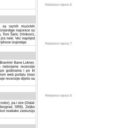
Reklamno mjesto 6
a sa raznih muzickih
izvjestaje najcesce su
, Toni Šaric (Vinkovci,
jos neki. Vec naprijed
ihove izvjestaje.
Reklamno mjesto 7
, Branimir Bane Lokner,
jene recenzije muzickih
nama i po tri osnovne
alu imao svoju rubriku.
 dijelio sa svima vama,
stor), pa i sire (Ostali
Reklamno mjesto 8
ad, SRB), Zeljko Milovic
svakako zasluzuju da se