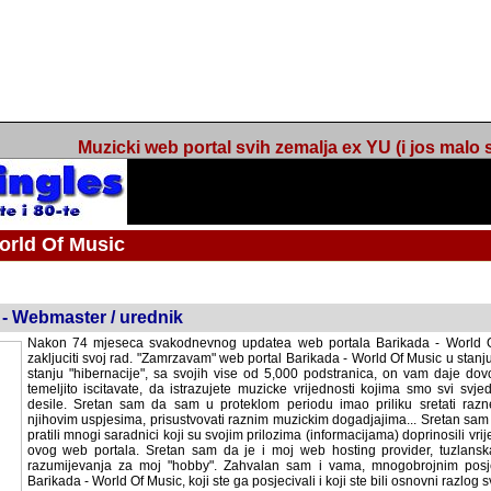
Muzicki web portal svih zemalja ex YU (i jos malo s
orld Of Music
ned
 - Webmaster / urednik
Nakon 74 mjeseca svakodnevnog updatea web portala Barikada - World O
zakljuciti svoj rad. "Zamrzavam" web portal Barikada - World Of Music u stanj
stanju "hibernacije", sa svojih vise od 5,000 podstranica, on vam daje dov
temeljito iscitavate, da istrazujete muzicke vrijednosti kojima smo svi svjedocili
Sretan sam da sam u proteklom periodu imao priliku sretati razne muzicar
uspjesima, prisustvovati raznim muzickim dogadjajima... Sretan sam da su 
mnogi saradnici koji su svojim prilozima (informacijama) doprinosili vrijednost
web portala. Sretan sam da je i moj web hosting provider, tuzlanska f
razumijevanja za moj "hobby". Zahvalan sam i vama, mnogobrojnim posje
Barikada - World Of Music, koji ste ga posjecivali i koji ste bili osnovni razl