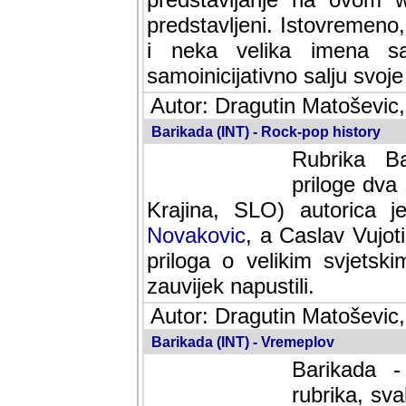
predstavljeni. Istovremen
i neka velika imena s
samoinicijativno salju svoje
Autor: Dragutin Matoševic,
Barikada (INT) - Rock-pop history
Rubrika Bari
dva saradnik
SLO) autorica je velikog s
Caslav Vujotic (Podgorica
velikim svjetskim umjetni
napustili.
Autor: Dragutin Matoševic,
Barikada (INT) - Vremeplov
Barikada -
rubrika, sva