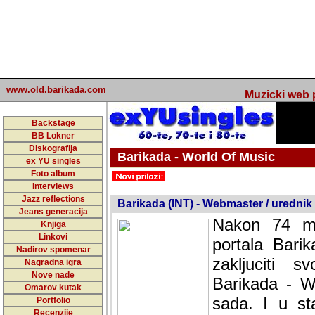
www.old.barikada.com
Muzicki web p
Backstage
BB Lokner
Diskografija
Barikada - World Of Music
ex YU singles
Foto album
Interviews
Jazz reflections
Barikada (INT) - Webmaster / urednik
Jeans generacija
Nakon 74 mj
Knjiga
Linkovi
portala Bari
Nadirov spomenar
zakljuciti 
Nagradna igra
Nove nade
Barikada - W
Omarov kutak
sada. I u sta
Portfolio
Recenzije