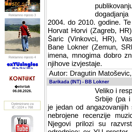
publikovan
dogadjanja
Reklamno mjesto 3
2004. do 2010. godine. Te i
Horvat Horvi (Zagreb, HR)
Šaric (Vinkovci, HR), Vas
Bane Lokner (Zemun, SRB)
imena, mnogima dobro zna
Reklamno mjesto 4
njihove izvjestaje.
Autor: Dragutin Matoševic,
Barikada (INT) - BB Lokner
�etvrtak
Veliko i res
06.08.2026.
Srbije (pa i
Optimizirano za
jedan od angazovanijih s
IE i 1024 x 768
nebrojene recenzije muzic
Njegovi prilozi su razvr
odrednice: ex YU prostor,