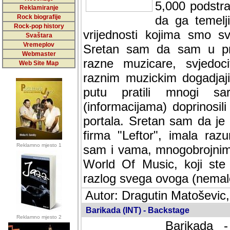
5,000 podstra
Reklamiranje
Rock biografije
da ga temelji
Rock-pop history
vrijednosti kojima smo sv
Svaštara
Vremeplov
Sretan sam da sam u protek
Webmaster
muzicare, svjedociti njih
Web Site Map
muzickim dogadjajima... Sr
mnogi saradnici koji su
doprinosili vrijednosti i v
sam da je i moj web hostin
imala razumijevanja za 
Reklamno mjesto 1
mnogobrojnim posjetitelj
Music, koji ste ga posjeciv
ovoga (nemalog) rada. Hva
Autor: Dragutin Matoševic,
Barikada (INT) - Backstage
Reklamno mjesto 2
Barikada -