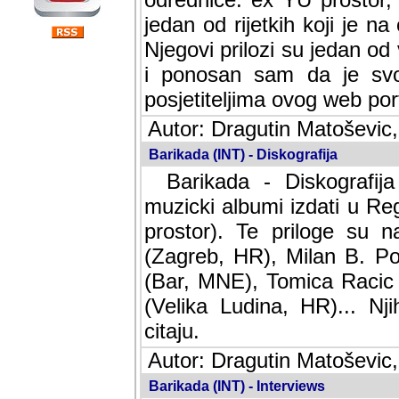
jedan od rijetkih koji je n
Njegovi prilozi su jedan od
i ponosan sam da je svoj
posjetiteljima ovog web por
Autor: Dragutin Matoševic,
Barikada (INT) - Diskografija
Barikada - Diskografija
muzicki albumi izdati u Reg
prostor). Te priloge su n
(Zagreb, HR), Milan B. Po
(Bar, MNE), Tomica Racic 
(Velika Ludina, HR)... Nj
citaju.
Autor: Dragutin Matoševic,
Barikada (INT) - Interviews