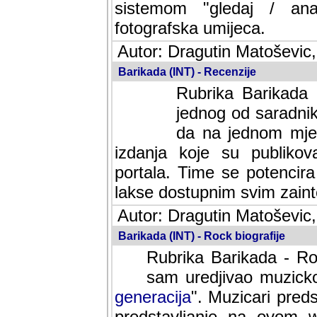
sistemom "gledaj / anal
fotografska umijeca.
Autor: Dragutin Matoševic,
Barikada (INT) - Recenzije
Rubrika Barikada -
jednog od saradnika
da na jednom mjes
izdanja koje su publik
portala. Time se potencira 
lakse dostupnim svim zain
Autor: Dragutin Matoševic,
Barikada (INT) - Rock biografije
Rubrika Barikada - Roc
sam uredjivao muzicko-
generacija
". Muzicari predst
predstavljanje na ovom w