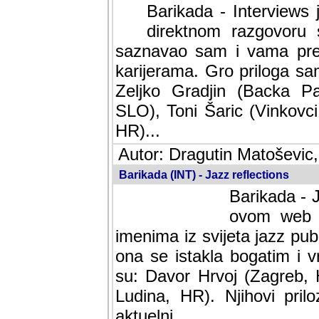
Barikada - Interviews 
direktnom razgovoru 
saznavao sam i vama pren
karijerama. Gro priloga sa
Zeljko Gradjin (Backa Pal
SLO), Toni Šaric (Vinkovci
HR)...
Autor: Dragutin Matoševic,
Barikada (INT) - Jazz reflections
Barikada - J
ovom web po
imenima iz svijeta jazz pub
ona se istakla bogatim i v
su: Davor Hrvoj (Zagreb, 
Ludina, HR). Njihovi pril
aktuelni.