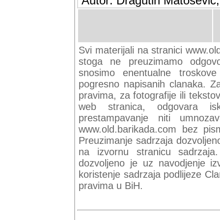
Autor: Dragutin Matoševic,
Svi materijali na stranici www.ol
stoga ne preuzimamo odgovor
snosimo enentualne troskove (
pogresno napisanih clanaka. Za 
pravima, za fotografije ili teksto
web stranica, odgovara isk
prestampavanje niti umnozav
www.old.barikada.com bez pism
Preuzimanje sadrzaja dozvoljeno
na izvornu stranicu sadrzaja
dozvoljeno je uz navodjenje iz
koristenje sadrzaja podlijeze C
pravima u BiH.