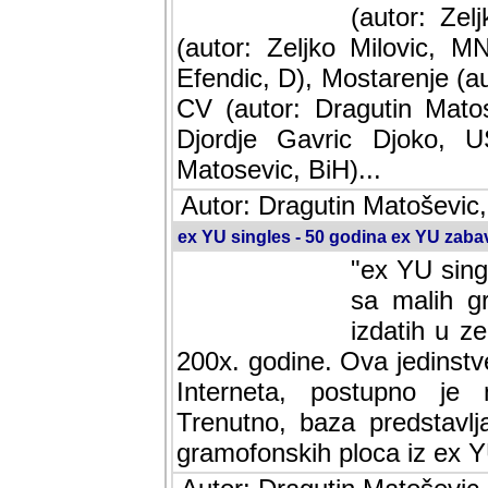
(autor: Ze
(autor: Zeljko Milovic, M
Efendic, D), Mostarenje (a
CV (autor: Dragutin Matos
Djordje Gavric Djoko, US
Matosevic, BiH)...
Autor: Dragutin Matoševic,
ex YU singles - 50 godina ex YU zab
"ex YU sing
sa malih g
izdatih u z
200x. godine. Ova jedinst
Interneta, postupno je nast
baza predstavlja informaci
ploca iz ex YU.