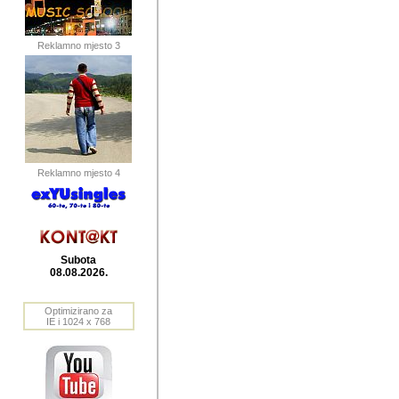
publikovan
dogadjanja
Reklamno mjesto 3
2004. do 2010. godine. Te i
Horvat Horvi (Zagreb, HR)
Šaric (Vinkovci, HR), Vas
Bane Lokner (Zemun, SRB)
imena, mnogima dobro zna
Reklamno mjesto 4
njihove izvjestaje.
Autor: Dragutin Matoševic,
Barikada (INT) - BB Lokner
Subota
Veliko i res
08.08.2026.
Srbije (pa i
Optimizirano za
jedan od angazovanijih s
IE i 1024 x 768
nebrojene recenzije muzic
Njegovi prilozi su razvr
odrednice: ex YU prostor,