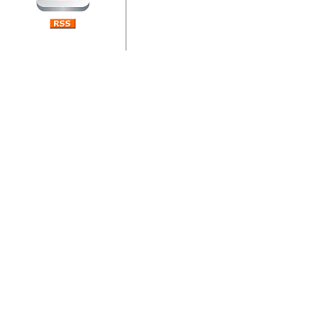
jedan od rijetkih koji je n
Njegovi prilozi su jedan od
i ponosan sam da je svoj
posjetiteljima ovog web por
Autor: Dragutin Matoševic,
Barikada (INT) - Diskografija
Barikada - Diskografija
muzicki albumi izdati u Reg
prostor). Te priloge su n
(Zagreb, HR), Milan B. Po
(Bar, MNE), Tomica Racic 
(Velika Ludina, HR)... Nj
citaju.
Autor: Dragutin Matoševic,
Barikada (INT) - Interviews