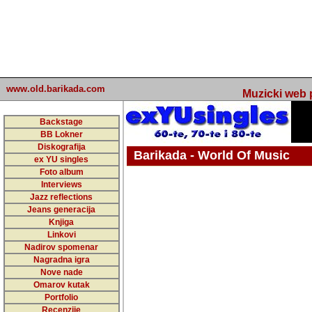
www.old.barikada.com
Muzicki web p
Backstage
BB Lokner
Diskografija
Barikada - World Of Music
ex YU singles
Foto album
Interviews
Jazz reflections
Barikada (INT) - Webmaster / urednik
Jeans generacija
Nakon 74 mj
Knjiga
Linkovi
portala Bari
Nadirov spomenar
zakljuciti 
Nagradna igra
Nove nade
Barikada - W
Omarov kutak
sada. I u sta
Portfolio
Recenzije