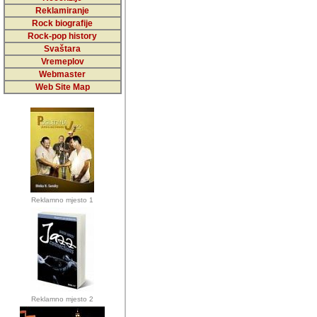
5,000 podstra
Reklamiranje
Rock biografije
da ga temelji
Rock-pop history
vrijednosti kojima smo sv
Svaštara
Vremeplov
Sretan sam da sam u protek
Webmaster
muzicare, svjedociti njih
Web Site Map
muzickim dogadjajima... Sr
mnogi saradnici koji su
doprinosili vrijednosti i v
sam da je i moj web hostin
imala razumijevanja za 
Reklamno mjesto 1
mnogobrojnim posjetitelj
Music, koji ste ga posjeciv
ovoga (nemalog) rada. Hva
Autor: Dragutin Matoševic,
Barikada (INT) - Backstage
Reklamno mjesto 2
Barikada -