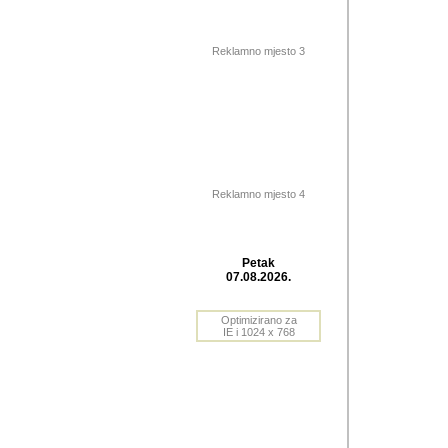
Barikada (INT) 
Barikada - In
saznavao sam
Reklamno mjesto 3
priloge dali 
Horvat Horvi 
Autor: Dragutin Matoše
Barikada (INT) 
(Velika Ludina, HR). N
Reklamno mjesto 4
Autor: Dragutin Matoše
Barikada (INT)
Petak
07.08.2026.
Autor: Dragutin Matoše
Barikada (INT) 
Optimizirano za
IE i 1024 x 768
Barikada - Po
predstavljanj
najcesce od s
zainteresovani sistemo
Autor: Dragutin Matoše