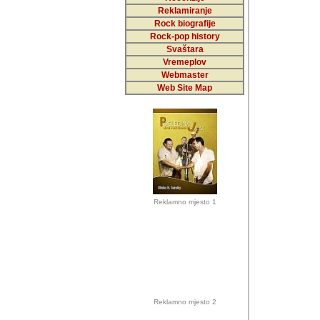
Reklamiranje
Rock biografije
Autor: Dragutin Matoše
Rock-pop history
Barikada (INT)
Svaštara
Vremeplov
Webmaster
Web Site Map
Autor: Dragutin Matoše
Barikada (INT)
odrednice: ex YU pros
Njegovi prilozi su je
Reklamno mjesto 1
posjetiteljima ovog we
Autor: Dragutin Matoše
Barikada (INT) 
Barikada - Diskog
prostor). Te pril
(Bar, MNE), Tomica Ra
citaju.
Reklamno mjesto 2
Autor: Dragutin Matoše