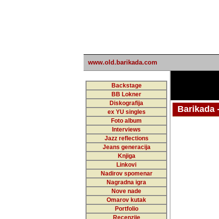
www.old.barikada.com
Backstage
BB Lokner
Diskografija
Barikada - W
ex YU singles
Foto album
undefi
Interviews
Jazz reflections
Barikada (INT)
Jeans generacija
Knjiga
Linkovi
Nadirov spomenar
Nagradna igra
Nove nade
Omarov kutak
Portfolio
Recenzije