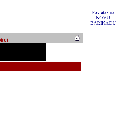
Povratak na
NOVU
BARIKADU
ire)
f Music, odlucio sam
u u kakvom je sada. I u
oljno materijala da ga
 ili su se nekada desile.
e, svjedociti njihovim
me na tom putu pratili
i i visem rejtingu ovog
Reklamno mjesto 5
irma "Leftor", imala
titeljima web portala
og svega ovoga (nemalog)