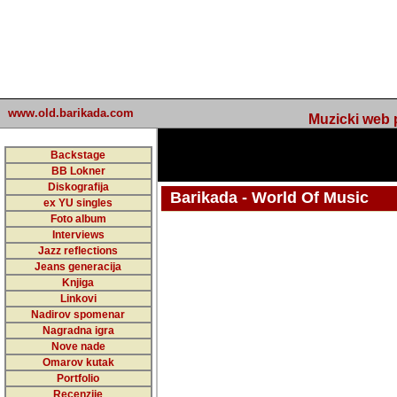
www.old.barikada.com
Muzicki web p
Backstage
BB Lokner
Diskografija
Barikada - World Of Music
ex YU singles
Foto album
undefined
Interviews
Jazz reflections
Barikada (INT) - Webmaster / urednik
Jeans generacija
Nakon 74 mj
Knjiga
Linkovi
portala Bari
Nadirov spomenar
zakljuciti 
Nagradna igra
Nove nade
Barikada - W
Omarov kutak
sada. I u sta
Portfolio
Recenzije