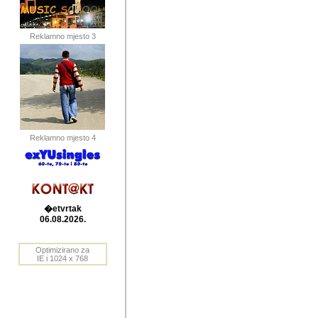
publikovan
dogadjanja
Reklamno mjesto 3
2004. do 2010. godine. Te i
Horvat Horvi (Zagreb, HR)
Šaric (Vinkovci, HR), Vas
Bane Lokner (Zemun, SRB)
imena, mnogima dobro zna
Reklamno mjesto 4
njihove izvjestaje.
Autor: Dragutin Matoševic,
Barikada (INT) - BB Lokner
�etvrtak
Veliko i res
06.08.2026.
Srbije (pa i
Optimizirano za
jedan od angazovanijih s
IE i 1024 x 768
nebrojene recenzije muzic
Njegovi prilozi su razvr
odrednice: ex YU prostor,