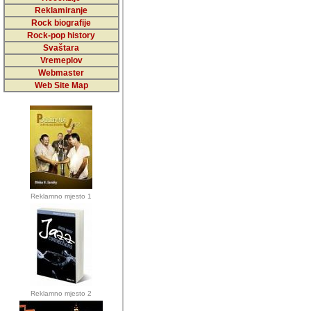
5,000 podstra
Reklamiranje
Rock biografije
da ga temelji
Rock-pop history
vrijednosti kojima smo sv
Svaštara
Vremeplov
Sretan sam da sam u protek
Webmaster
muzicare, svjedociti njih
Web Site Map
muzickim dogadjajima... Sr
mnogi saradnici koji su
doprinosili vrijednosti i v
sam da je i moj web hostin
imala razumijevanja za 
Reklamno mjesto 1
mnogobrojnim posjetitelj
Music, koji ste ga posjeciv
ovoga (nemalog) rada. Hva
Autor: Dragutin Matoševic,
Barikada (INT) - Backstage
Reklamno mjesto 2
Barikada -