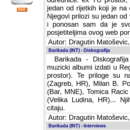
jedan od rijetkih koji je n
Njegovi prilozi su jedan od
i ponosan sam da je svoj
posjetiteljima ovog web por
Autor: Dragutin Matoševic,
Barikada (INT) - Diskografija
Barikada - Diskografija
muzicki albumi izdati u Reg
prostor). Te priloge su n
(Zagreb, HR), Milan B. Po
(Bar, MNE), Tomica Racic 
(Velika Ludina, HR)... Nj
citaju.
Autor: Dragutin Matoševic,
Barikada (INT) - Interviews