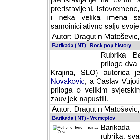
predstavljeni. Istovremen
i neka velika imena s
samoinicijativno salju svoj
Autor: Dragutin Matoševic,
Barikada (INT) - Rock-pop history
Rubrika Ba
priloge dva
Krajina, SLO) autorica j
Novakovic
, a Caslav Vujot
priloga o velikim svjetsk
zauvijek napustili.
Autor: Dragutin Matoševic,
Barikada (INT) - Vremeplov
Barikada -
rubrika, sva