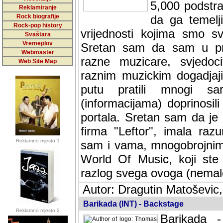
5,000 podstra
Reklamiranje
Rock biografije
da ga temelji
Rock-pop history
vrijednosti kojima smo sv
Svaštara
Vremeplov
Sretan sam da sam u prot
Webmaster
razne muzicare, svjedocit
Web Site Map
raznim muzickim dogadja
putu pratili mnogi sar
(informacijama) doprinosili
portala. Sretan sam da je 
firma "Leftor", imala raz
Reklamno mjesto 1
sam i vama, mnogobrojnim 
World Of Music, koji ste g
razlog svega ovoga (nemal
Autor: Dragutin Matoševic,
Barikada (INT) - Backstage
Reklamno mjesto 2
Barikada -