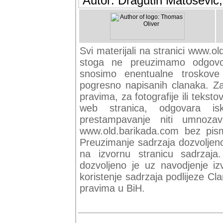
Autor: Dragutin Matoševic,
Svi materijali na stranici www.o
stoga ne preuzimamo odgovor
snosimo enentualne troskove (
pogresno napisanih clanaka. Za 
pravima, za fotografije ili teksto
web stranica, odgovara isk
prestampavanje niti umnozav
www.old.barikada.com bez pism
Preuzimanje sadrzaja dozvoljeno
na izvornu stranicu sadrzaja
dozvoljeno je uz navodjenje iz
koristenje sadrzaja podlijeze C
pravima u BiH.