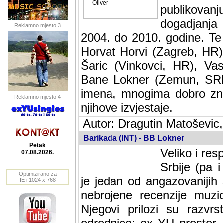
publikovan
dogadjanja
Reklamno mjesto 3
2004. do 2010. godine. Te i
Horvat Horvi (Zagreb, HR)
Šaric (Vinkovci, HR), Vas
Bane Lokner (Zemun, SRB)
imena, mnogima dobro zna
Reklamno mjesto 4
njihove izvjestaje.
Autor: Dragutin Matoševic,
Barikada (INT) - BB Lokner
Petak
Veliko i re
07.08.2026.
Srbije (pa 
Optimizirano za
je jedan od angazovanijih
IE i 1024 x 768
nebrojene recenzije muzic
Njegovi prilozi su razvr
odrednice: ex YU prostor,