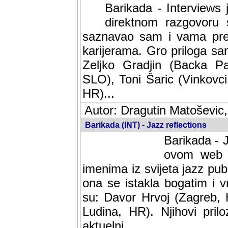
Barikada - Interviews 
direktnom razgovoru 
saznavao sam i vama pren
karijerama. Gro priloga sa
Zeljko Gradjin (Backa Pal
SLO), Toni Šaric (Vinkovci
HR)...
Autor: Dragutin Matoševic,
Barikada (INT) - Jazz reflections
Barikada - J
ovom web po
imenima iz svijeta jazz pub
ona se istakla bogatim i v
su: Davor Hrvoj (Zagreb, 
Ludina, HR). Njihovi pril
aktuelni.