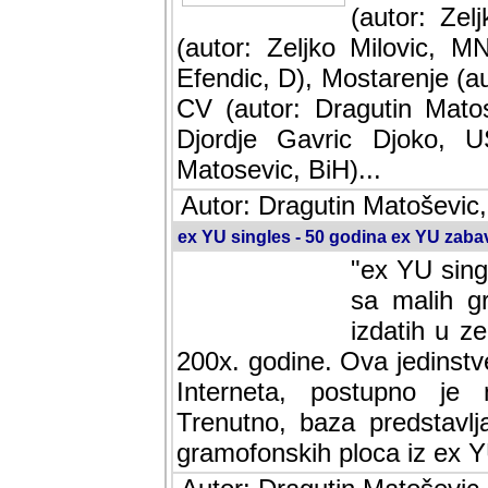
(autor: Ze
(autor: Zeljko Milovic, M
Efendic, D), Mostarenje (a
CV (autor: Dragutin Matos
Djordje Gavric Djoko, US
Matosevic, BiH)...
Autor: Dragutin Matoševic,
ex YU singles - 50 godina ex YU zab
"ex YU sing
sa malih g
izdatih u z
200x. godine. Ova jedinst
Interneta, postupno je 
Trenutno, baza predstavlj
gramofonskih ploca iz ex Y