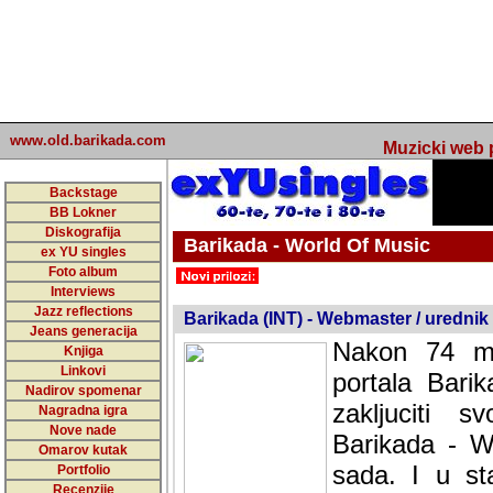
www.old.barikada.com
Muzicki web p
Backstage
BB Lokner
Diskografija
Barikada - World Of Music
ex YU singles
Foto album
Interviews
Jazz reflections
Barikada (INT) - Webmaster / urednik
Jeans generacija
Nakon 74 m
Knjiga
Linkovi
portala Bari
Nadirov spomenar
zakljuciti 
Nagradna igra
Nove nade
Barikada - W
Omarov kutak
sada. I u sta
Portfolio
Recenzije