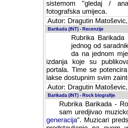
sistemom "gledaj / anal
fotografska umijeca.
Autor: Dragutin Matoševic,
Barikada (INT) - Recenzije
Rubrika Barikada 
jednog od saradnik
da na jednom mjes
izdanja koje su publik
portala. Time se potencira 
lakse dostupnim svim zain
Autor: Dragutin Matoševic,
Barikada (INT) - Rock biografije
Rubrika Barikada - Roc
sam uredjivao muzicko-
generacija
". Muzicari predst
predstavljanje na ovom w