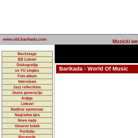
www.old.barikada.com
Muzicki web p
Backstage
BB Lokner
Diskografija
Barikada - World Of Music
ex YU singles
Foto album
Interviews
Jazz reflections
Barikada (INT) - Webmaster / urednik
Jeans generacija
Nakon 74 mj
Knjiga
Linkovi
portala Bari
Nadirov spomenar
zakljuciti 
Nagradna igra
Nove nade
Barikada - W
Omarov kutak
sada. I u sta
Portfolio
Recenzije