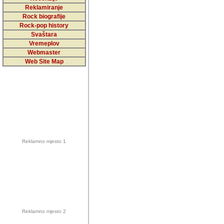
5,000 podstra
Reklamiranje
Rock biografije
da ga temelji
Rock-pop history
vrijednosti kojima smo sv
Svaštara
Vremeplov
Sretan sam da sam u protek
Webmaster
muzicare, svjedociti njih
Web Site Map
muzickim dogadjajima... Sr
mnogi saradnici koji su
doprinosili vrijednosti i v
sam da je i moj web hostin
imala razumijevanja za 
Reklamno mjesto 1
mnogobrojnim posjetitelj
Music, koji ste ga posjeciv
ovoga (nemalog) rada. Hva
Autor: Dragutin Matoševic,
Barikada (INT) - Backstage
Reklamno mjesto 2
Barikada -