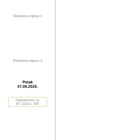
publikovan
dogadjanja
Reklamno mjesto 3
2004. do 2010. godine. Te i
Horvat Horvi (Zagreb, HR)
Šaric (Vinkovci, HR), Vas
Bane Lokner (Zemun, SRB)
imena, mnogima dobro zna
Reklamno mjesto 4
njihove izvjestaje.
Autor: Dragutin Matoševic,
Barikada (INT) - BB Lokner
Petak
Veliko i res
07.08.2026.
Srbije (pa i
Optimizirano za
jedan od angazovanijih s
IE i 1024 x 768
nebrojene recenzije muzic
Njegovi prilozi su razvr
odrednice: ex YU prostor,