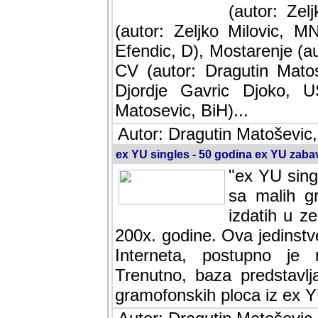
(autor: Ze
(autor: Zeljko Milovic, M
Efendic, D), Mostarenje (a
CV (autor: Dragutin Matos
Djordje Gavric Djoko, US
Matosevic, BiH)...
Autor: Dragutin Matoševic,
ex YU singles - 50 godina ex YU zab
"ex YU sing
sa malih g
izdatih u z
200x. godine. Ova jedinst
Interneta, postupno je nast
baza predstavlja informaci
ploca iz ex YU.