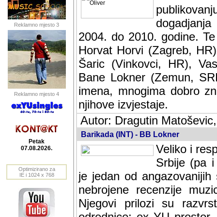
publikovan
dogadjanja
Reklamno mjesto 3
2004. do 2010. godine. Te i
Horvat Horvi (Zagreb, HR)
Šaric (Vinkovci, HR), Vas
Bane Lokner (Zemun, SRB)
imena, mnogima dobro zna
Reklamno mjesto 4
njihove izvjestaje.
Autor: Dragutin Matoševic,
Barikada (INT) - BB Lokner
Petak
Veliko i res
07.08.2026.
Srbije (pa i
Optimizirano za
jedan od angazovanijih s
IE i 1024 x 768
nebrojene recenzije muzic
Njegovi prilozi su razvr
odrednice: ex YU prostor,