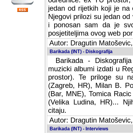
jedan od rijetkih koji je n
Njegovi prilozi su jedan od
i ponosan sam da je svoj
posjetiteljima ovog web por
Autor: Dragutin Matoševic,
Barikada (INT) - Diskografija
Barikada - Diskografija
muzicki albumi izdati u Reg
prostor). Te priloge su n
(Zagreb, HR), Milan B. Po
(Bar, MNE), Tomica Racic 
(Velika Ludina, HR)... Nj
citaju.
Autor: Dragutin Matoševic,
Barikada (INT) - Interviews