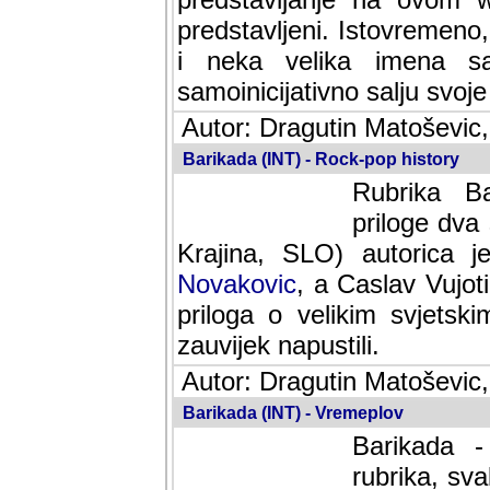
predstavljeni. Istovremen
i neka velika imena s
samoinicijativno salju svoje
Autor: Dragutin Matoševic,
Barikada (INT) - Rock-pop history
Rubrika Bari
dva saradnik
SLO) autorica je velikog s
Caslav Vujotic (Podgorica
velikim svjetskim umjetni
napustili.
Autor: Dragutin Matoševic,
Barikada (INT) - Vremeplov
Barikada -
rubrika, sva