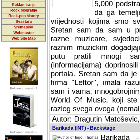
5,000 podstra
Reklamiranje
Rock biografije
da ga temelji
Rock-pop history
vrijednosti kojima smo sv
Svaštara
Vremeplov
Sretan sam da sam u protek
Webmaster
muzicare, svjedociti njih
Web Site Map
muzickim dogadjajima... Sr
mnogi saradnici koji su
doprinosili vrijednosti i v
sam da je i moj web hostin
imala razumijevanja za 
Reklamno mjesto 1
mnogobrojnim posjetitelj
Music, koji ste ga posjeciv
ovoga (nemalog) rada. Hva
Autor: Dragutin Matoševic,
Barikada (INT) - Backstage
Reklamno mjesto 2
Barikada -