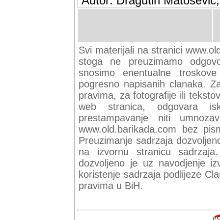
Autor: Dragutin Matoševic,
Svi materijali na stranici www.ol
stoga ne preuzimamo odgovor
snosimo enentualne troskove (
pogresno napisanih clanaka. Za 
pravima, za fotografije ili teksto
web stranica, odgovara isk
prestampavanje niti umnozav
www.old.barikada.com bez pism
Preuzimanje sadrzaja dozvoljeno
na izvornu stranicu sadrzaja
dozvoljeno je uz navodjenje iz
koristenje sadrzaja podlijeze C
pravima u BiH.