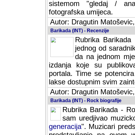
sistemom "gledaj / anal
fotografska umijeca.
Autor: Dragutin Matoševic,
Barikada (INT) - Recenzije
Rubrika Barikada -
jednog od saradnika
da na jednom mjes
izdanja koje su publik
portala. Time se potencira 
lakse dostupnim svim zain
Autor: Dragutin Matoševic,
Barikada (INT) - Rock biografije
Rubrika Barikada - Roc
sam uredjivao muzicko-
generacija
". Muzicari predst
predstavljanje na ovom w