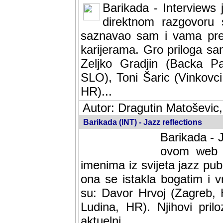
Barikada - Interviews 
direktnom razgovoru 
saznavao sam i vama pren
karijerama. Gro priloga sa
Zeljko Gradjin (Backa Pal
SLO), Toni Šaric (Vinkovci
HR)...
Autor: Dragutin Matoševic,
Barikada (INT) - Jazz reflections
Barikada - J
ovom web po
imenima iz svijeta jazz pub
ona se istakla bogatim i v
su: Davor Hrvoj (Zagreb, 
Ludina, HR). Njihovi pril
aktuelni.