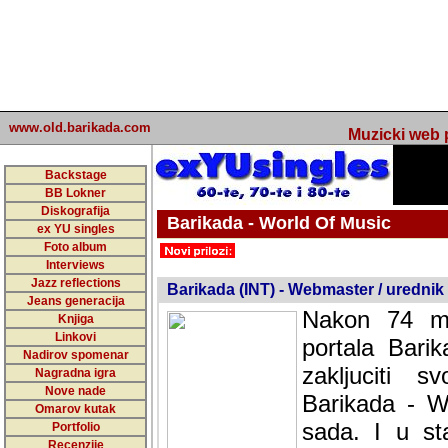
www.old.barikada.com
Muzicki web p
Backstage
BB Lokner
Diskografija
Barikada - World Of Music
ex YU singles
Foto album
undefined
Interviews
Jazz reflections
Barikada (INT) - Webmaster / urednik
Jeans generacija
Nakon 74 mj
Knjiga
Linkovi
portala Bari
Nadirov spomenar
zakljuciti 
Nagradna igra
Nove nade
Barikada - W
Omarov kutak
sada. I u sta
Portfolio
Recenzije