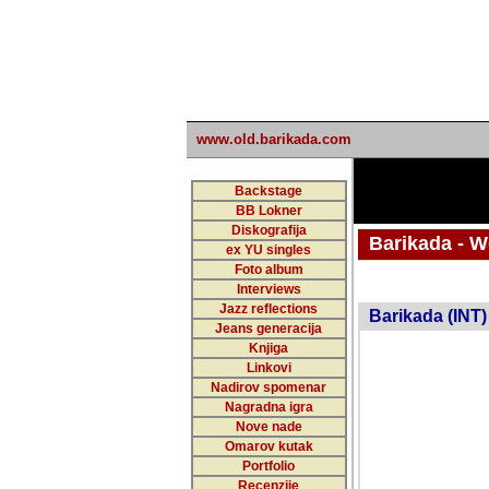
www.old.barikada.com
Backstage
BB Lokner
Diskografija
Barikada - W
ex YU singles
Foto album
undefi
Interviews
Jazz reflections
Barikada (INT)
Jeans generacija
Knjiga
Linkovi
Nadirov spomenar
Nagradna igra
Nove nade
Omarov kutak
Portfolio
Recenzije