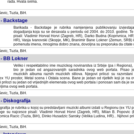
rada. Hvala svima.
vic, Tuzla, BiH.
 - Backstage
Barikada - Backstage je rubrika namjenjena publikovanju izvjestaj
dogadjanja koja su se desavala u periodu od 2004. do 2010. godine. Te 
pisali: Vladimir Horvat Horvi (Zagreb, HR), Darko Budna (Koprivnica, HR)
HR), Vasja Ivanovski (Skopje, MK), Branimir Bane Lokner (Zemun, SRB) i 
pomenuta imena, mnogima dobro znana, dovoljna su preporuka da citate nj
vic, Tuzla, BiH.
 - BB Lokner
Veliko i respektabilno ime muzickog novinarstva iz Srbije (pa i Regiona)
bio je jedan od angazovanijih saradnika ovog web portala. Pisao je nebro
albuma raznih muzickih stilova. Njegovi prilozi su razvrstani po godi
tor, Metal scena i Ostala scena. Bane je jedan od rijetkih koji je na ovom web port
dan od vrijednijih elemenata ovog web portala i ponosan sam da je svoje recenzije
b portala.
vic, Tuzla, BiH.
- Diskografija
rafija je rubrika u kojoj su predstavljani muzicki albumi izdati u Regionu (ex YU pro
oge su najcesce pisali: Vladimir Horvat Horvi (Zagreb, HR), Milan B. Popovic (Beogr
cic (Tuzla, BiH), Dinko Husadzic Sansky (Velika Ludina, HR)... Njihovi prilozi 
vic, Tuzla, BiH.