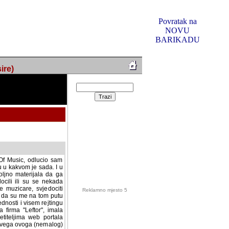
Povratak na
NOVU
BARIKADU
ire)
f Music, odlucio sam
u u kakvom je sada. I u
oljno materijala da ga
 ili su se nekada desile.
e, svjedociti njihovim
me na tom putu pratili
i i visem rejtingu ovog
Reklamno mjesto 5
irma "Leftor", imala
titeljima web portala
og svega ovoga (nemalog)