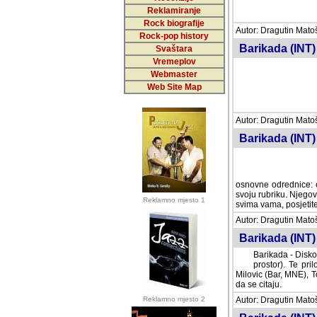
Reklamiranje
Rock biografije
Autor: Dragutin Matoše
Rock-pop history
Barikada (INT)
Svaštara
Vremeplov
Webmaster
Web Site Map
Autor: Dragutin Matoše
Barikada (INT)
odrednice: ex YU pros
Njegovi prilozi su je
Reklamno mjesto 1
posjetiteljima ovog we
Autor: Dragutin Matoše
Barikada (INT) 
Barikada - Diskog
prostor). Te pril
(Bar, MNE), Tomica Ra
citaju.
Reklamno mjesto 2
Autor: Dragutin Matoše