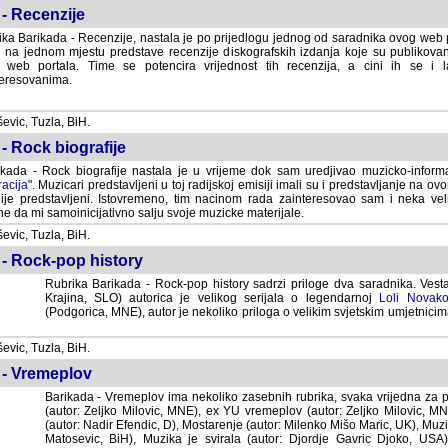
- Recenzije
ka Barikada - Recenzije, nastala je po prijedlogu jednog od saradnika ovog web po
 na jednom mjestu predstave recenzije diskografskih izdanja koje su publikov
web portala. Time se potencira vrijednost tih recenzija, a cini ih se i 
eresovanima.
vic, Tuzla, BiH.
- Rock biografije
kada - Rock biografije nastala je u vrijeme dok sam uredjivao muzicko-informa
acija
". Muzicari predstavljeni u toj radijskoj emisiji imali su i predstavljanje na 
nije predstavljeni. Istovremeno, tim nacinom rada zainteresovao sam i neka ve
 da mi samoinicijativno salju svoje muzicke materijale.
vic, Tuzla, BiH.
 - Rock-pop history
Rubrika Barikada - Rock-pop history sadrzi priloge dva saradnika. Vest
Krajina, SLO) autorica je velikog serijala o legendarnoj
Loli Novako
(Podgorica, MNE), autor je nekoliko priloga o velikim svjetskim umjetnicima
vic, Tuzla, BiH.
 - Vremeplov
Barikada - Vremeplov ima nekoliko zasebnih rubrika, svaka vrijedna za po
(autor: Zeljko Milovic, MNE), ex YU vremeplov (autor: Zeljko Milovic, 
(autor: Nadir Efendic, D), Mostarenje (autor: Milenko Mišo Maric, UK), Muzi
Matosevic, BiH), Muzika je svirala (autor: Djordje Gavric Djoko, USA),