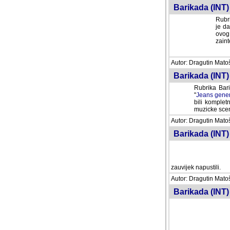
Barikada (INT) 
Rubri
je da
ovog 
zaint
Autor: Dragutin Matoše
Barikada (INT) 
Rubrika Bari
"
Jeans gener
bili komplet
muzicke scene
Autor: Dragutin Matoše
Barikada (INT)
zauvijek napustili.
Autor: Dragutin Matoše
Barikada (INT)