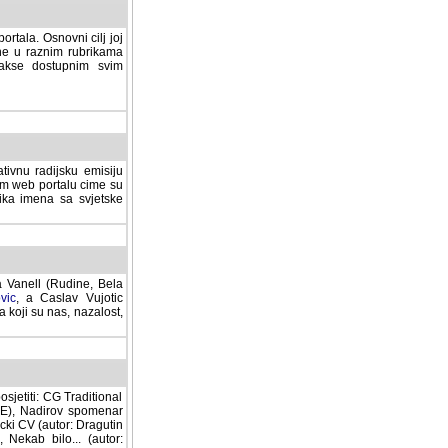
rtala. Osnovni cilj joj
ane u raznim rubrikama
lakse dostupnim svim
tivnu radijsku emisiju
ovom web portalu cime su
lika imena sa svjetske
a Vanell (Rudine, Bela
vic
, a Caslav Vujotic
 koji su nas, nazalost,
sjetiti: CG Traditional
MNE), Nadirov spomenar
cki CV (autor: Dragutin
 Nekab bilo... (autor: