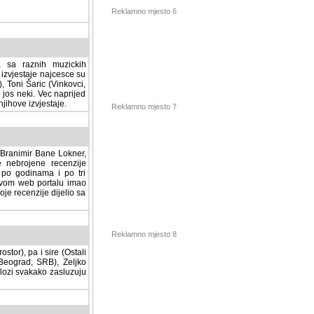
Reklamno mjesto 6
a sa raznih muzickih
izvjestaje najcesce su
, Toni Šaric (Vinkovci,
jos neki. Vec naprijed
ihove izvjestaje.
Reklamno mjesto 7
, Branimir Bane Lokner,
jene recenzije muzickih
nama i po tri osnovne
alu imao svoju rubriku.
 dijelio sa svima vama,
stor), pa i sire (Ostali
Reklamno mjesto 8
ad, SRB), Zeljko Milovic
svakako zasluzuju da se