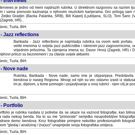
- Interviews
terviews je jedno od meni najdrazih rubrika. U direktnom razgovoru sa raznim lju
 i vama prenosio kazivanja o njihovim muzickim karijerama. Gro priloga sam
i Zeljko Gradjin (Backa Palanka, SRB), Bill Kapelj (Ljubljana, SLO), Toni Šaric (
(Zagreb, HR)...
vic, Tuzla, BiH.
- Jazz reflections
Barikada - Jazz reflections je najmladja rubrika na ovom web portalu. Medju
imenima iz svijeta jazz publicistike i iskrenim jazz zagovornicima, on
vrijednim prilozima. Ta cijenjena imena su: Davor Hrvoj (Zagreb, HR) i
jihovi prilozi su bezvremeni i za citanje uvijek aktuelni.
vic, Tuzla, BiH.
 - Nove nade
Rubrika, Barikada - Nove nade, samo ime je objasnjava. Predstavila
bendova iz naseg Regiona. Mnogi od njih su vec odavno izasli iz statusa 
je, dijelom, u tome pomoglo i pojavljivanje u ovoj rubrici - njen cilj je postig
vic, Tuzla, BiH.
- Portfolio
rtfolio je rubrika nastala iz potrebe da se ukaze na vaznost fotografije, kao bi
a rada nekog benda. Na to su me "primorale" nerijetko neupotrebljive fotografije
trane demo bendova. Kroz fotografske primjere nekoliko profesionalnih fotogr
m "gledaj / analiziraj / (na)uci" unaprijede svoja fotografska umijeca.
vic, Tuzla, BiH.