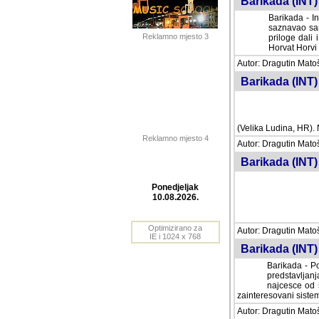
Barikada (INT) 
Barikada - In
saznavao sam
Reklamno mjesto 3
priloge dali 
Horvat Horvi 
Autor: Dragutin Matoše
Barikada (INT) 
(Velika Ludina, HR). N
Reklamno mjesto 4
Autor: Dragutin Matoše
Barikada (INT)
Ponedjeljak
10.08.2026.
Autor: Dragutin Matoše
Barikada (INT) 
Optimizirano za
IE i 1024 x 768
Barikada - Po
predstavljanj
najcesce od s
zainteresovani sistemo
Autor: Dragutin Matoše