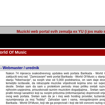
Muzicki web portal svih zemalja ex YU (i jos malo s
orld Of Music
ned
 - Webmaster / urednik
Nakon 74 mjeseca svakodnevnog updatea web portala Barikada - World O
zakljuciti svoj rad. "Zamrzavam" web portal Barikada - World Of Music u stanj
stanju "hibernacije", sa svojih vise od 5,000 podstranica, on vam daje dov
temeljito iscitavate, da istrazujete muzicke vrijednosti kojima smo svi svjedocili
Sretan sam da sam u proteklom periodu imao priliku sretati razne muzicar
uspjesima, prisustvovati raznim muzickim dogadjajima... Sretan sam da su 
mnogi saradnici koji su svojim prilozima (informacijama) doprinosili vrijednost
web portala. Sretan sam da je i moj web hosting provider, tuzlanska f
razumijevanja za moj "hobby". Zahvalan sam i vama, mnogobrojnim posje
Barikada - World Of Music, koji ste ga posjecivali i koji ste bili osnovni razl