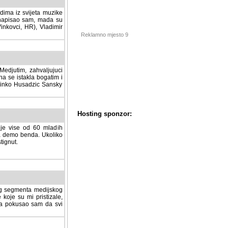
dima iz svijeta muzike
 napisao sam, mada su
Vinkovci, HR), Vladimir
Reklamno mjesto 9
tim, zahvaljujuci veliki
a se istakla bogatim i
 Dinko Husadzic Sansky
 je vise od 60 mladih
demo benda. Ukoliko im
nut.
Hosting sponzor:
tnog segmenta medijskog
 koje su mi pristizale,
afa pokusao sam da svi