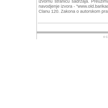
izvornu stranicu sadrzaja. Preuzim
navodjenje izvora - "www.old.barika
Clanu 120. Zakona o autorskom prav
© Copyr