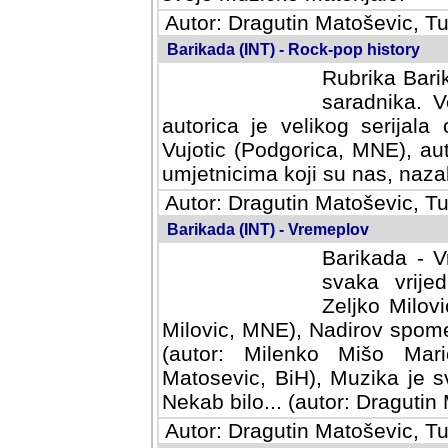
Autor: Dragutin Matoševic, Tu
Barikada (INT) - Rock-pop history
Rubrika Barik
saradnika. V
autorica je velikog serijal
Vujotic (Podgorica, MNE), aut
umjetnicima koji su nas, nazalo
Autor: Dragutin Matoševic, Tu
Barikada (INT) - Vremeplov
Barikada - V
svaka vrijedna
Milovic, MNE)
MNE), Nadirov spomenar (auto
Milenko Mišo Maric, UK), Muz
Muzika je svirala (autor: D
(autor: Dragutin Matosevic, BiH
Autor: Dragutin Matoševic, Tu