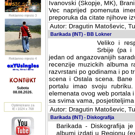
Ivanovski (Skopje, MK), Bran
Vec naprijed pomenuta ime
Reklamno mjesto 3
preporuka da citate njihove izv
Autor: Dragutin Matoševic, Tu
Barikada (INT) - BB Lokner
Veliko i res
Srbije (pa i
jedan od angazovanijih sarad
Reklamno mjesto 4
recenzije muzickih albuma ra
razvrstani po godinama i po t
scena i Ostala scena. Bane 
portalu imao svoju rubriku.
Subota
elemenata ovog web portala i 
08.08.2026.
sa svima vama, posjetiteljima
Optimizirano za
Autor: Dragutin Matoševic, Tu
IE i 1024 x 768
Barikada (INT) - Diskografija
Barikada - Diskografija je
albumi izdati u Regionu (ex 