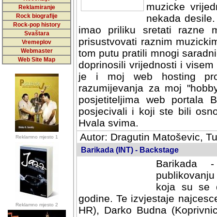
muzicke vrijed
Reklamiranje
Rock biografije
nekada desile
Rock-pop history
imao priliku sretati razne 
Svaštara
prisustvovati raznim muzick
Vremeplov
Webmaster
tom putu pratili mnogi saradni
Web Site Map
doprinosili vrijednosti i vise
je i moj web hosting prov
razumijevanja za moj "hobb
posjetiteljima web portala 
posjecivali i koji ste bili o
Hvala svima.
Autor: Dragutin Matoševic, Tu
Reklamno mjesto 1
Barikada (INT) - Backstage
Barikada -
publikovanju
koja su se 
godine. Te izvjestaje najcesce
Reklamno mjesto 2
HR), Darko Budna (Koprivnic