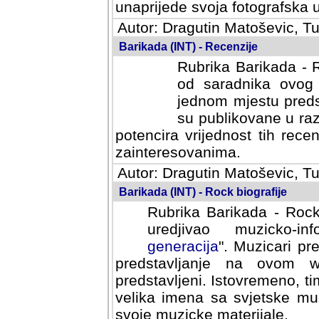
svoja fotografska umijeca.
Autor: Dragutin Matoševic, Tu
Barikada (INT) - Recenzije
Rubrika Barikada - R
od saradnika ovog 
jednom mjestu predst
su publikovane u ra
potencira vrijednost tih rece
zainteresovanima.
Autor: Dragutin Matoševic, Tu
Barikada (INT) - Rock biografije
Rubrika Barikada - Rock
uredjivao muzicko-informa
Muzicari predstavljeni u to
na ovom web portalu cime
Istovremeno, tim nacinom ra
sa svjetske muzicke scene da
materijale.