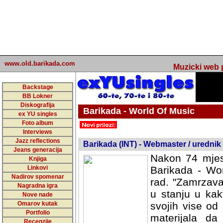
www.old.barikada.com
Muzicki web p
Backstage
BB Lokner
Diskografija
Barikada - World Of Music
ex YU singles
Foto album
undefined
Interviews
Jazz reflections
Barikada (INT) - Webmaster / urednik
Jeans generacija
Nakon 74 mjes
Knjiga
Linkovi
Barikada - Wor
Nadirov spomenar
rad. "Zamrzava
Nagradna igra
u stanju u kak
Nove nade
Omarov kutak
svojih vise od
Portfolio
materijala da 
Recenzije