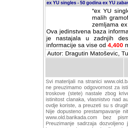
ex YU singles - 50 godina ex YU zab
"ex YU singl
malih gramof
zemljama ex 
Ova jedinstvena baza informa
je nastajala u zadnjih des
informacije sa vise od
4,400
m
Autor: Dragutin Matoševic, Tu
Svi materijali na stranici www.old.b
preuzimamo odgovornost za istini
troskove (stete) nastale zbog kriv
istinitost clanaka, vlasnistvo nad au
ovdje koriste, a preuzeti su s drugi
Nije dopusteno prestampavanje nit
www.old.barikada.com bez pism
Preuzimanje sadrzaja dozvoljeno 