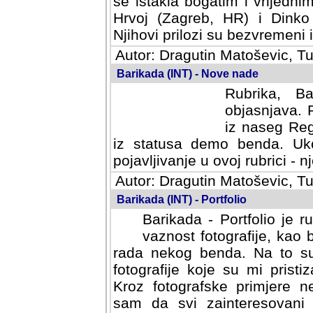
se istakla bogatim i vrijedni
Hrvoj (Zagreb, HR) i Dinko
Njihovi prilozi su bezvremeni i
Autor: Dragutin Matoševic, Tu
Barikada (INT) - Nove nade
Rubrika, B
objasnjava. 
iz naseg Reg
iz statusa demo benda. Uko
pojavljivanje u ovoj rubrici - nj
Autor: Dragutin Matoševic, Tu
Barikada (INT) - Portfolio
Barikada - Portfolio je 
vaznost fotografije, kao
rada nekog benda. Na to su 
fotografije koje su mi pristiz
fotografske primjere nekolik
svi zainteresovani sistemom "