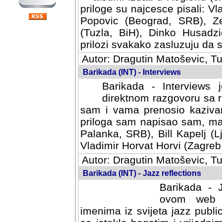
priloge su najcesce pisali: Vl
Popovic (Beograd, SRB), Ze
(Tuzla, BiH), Dinko Husadzi
prilozi svakako zasluzuju da se
Autor: Dragutin Matoševic, Tu
Barikada (INT) - Interviews
Barikada - Interviews 
direktnom razgovoru sa r
sam i vama prenosio kazivan
priloga sam napisao sam, mad
Palanka, SRB), Bill Kapelj (L
Vladimir Horvat Horvi (Zagreb,
Autor: Dragutin Matoševic, Tu
Barikada (INT) - Jazz reflections
Barikada - J
ovom web po
imenima iz svijeta jazz publi