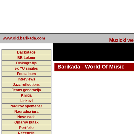
www.old.barikada.com
Muzicki web p
Backstage
BB Lokner
Diskografija
Barikada - World Of Music
ex YU singles
Foto album
undefined
Interviews
Jazz reflections
Barikada (INT) - Webmaster / urednik
Jeans generacija
Nakon 74 mj
Knjiga
Linkovi
portala Bari
Nadirov spomenar
zakljuciti 
Nagradna igra
Nove nade
Barikada - W
Omarov kutak
sada. I u sta
Portfolio
Recenzije