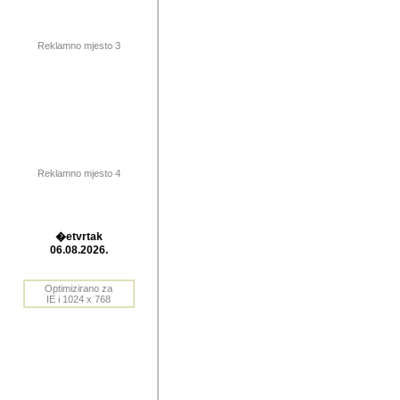
publikovan
dogadjanja
Reklamno mjesto 3
2004. do 2010. godine. Te i
Horvat Horvi (Zagreb, HR)
Šaric (Vinkovci, HR), Vas
Bane Lokner (Zemun, SRB)
imena, mnogima dobro zna
Reklamno mjesto 4
njihove izvjestaje.
Autor: Dragutin Matoševic,
Barikada (INT) - BB Lokner
�etvrtak
Veliko i res
06.08.2026.
Srbije (pa i
Optimizirano za
jedan od angazovanijih s
IE i 1024 x 768
nebrojene recenzije muzic
Njegovi prilozi su razvr
odrednice: ex YU prostor,