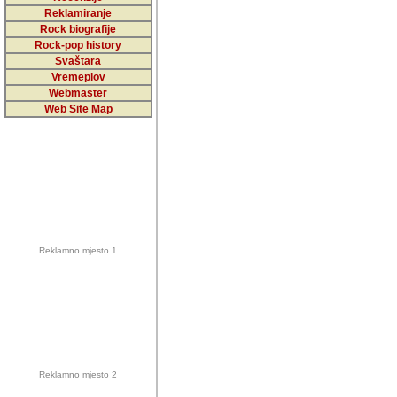
5,000 podstra
Reklamiranje
Rock biografije
da ga temelji
Rock-pop history
vrijednosti kojima smo sv
Svaštara
Vremeplov
Sretan sam da sam u protek
Webmaster
muzicare, svjedociti njih
Web Site Map
muzickim dogadjajima... Sr
mnogi saradnici koji su
doprinosili vrijednosti i v
sam da je i moj web hostin
imala razumijevanja za 
Reklamno mjesto 1
mnogobrojnim posjetitelj
Music, koji ste ga posjeciv
ovoga (nemalog) rada. Hva
Autor: Dragutin Matoševic,
Barikada (INT) - Backstage
Reklamno mjesto 2
Barikada -