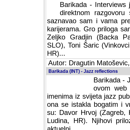
Barikada - Interviews 
direktnom razgovoru 
saznavao sam i vama pren
karijerama. Gro priloga sa
Zeljko Gradjin (Backa Pal
SLO), Toni Šaric (Vinkovci
HR)...
Autor: Dragutin Matoševic,
Barikada (INT) - Jazz reflections
Barikada - J
ovom web po
imenima iz svijeta jazz pub
ona se istakla bogatim i v
su: Davor Hrvoj (Zagreb, 
Ludina, HR). Njihovi pril
aktuelni.