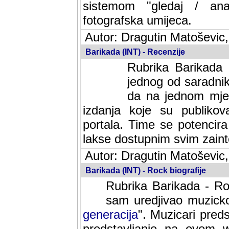
sistemom "gledaj / anal
fotografska umijeca.
Autor: Dragutin Matoševic,
Barikada (INT) - Recenzije
Rubrika Barikada -
jednog od saradnika
da na jednom mjes
izdanja koje su publik
portala. Time se potencira 
lakse dostupnim svim zain
Autor: Dragutin Matoševic,
Barikada (INT) - Rock biografije
Rubrika Barikada - Roc
sam uredjivao muzicko-
generacija
". Muzicari predst
predstavljanje na ovom w