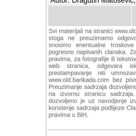
Autor: Dragutin Matoševic,
Svi materijali na stranici www.ol
stoga ne preuzimamo odgovor
snosimo enentualne troskove (
pogresno napisanih clanaka. Za 
pravima, za fotografije ili teksto
web stranica, odgovara isk
prestampavanje niti umnozav
www.old.barikada.com bez pism
Preuzimanje sadrzaja dozvoljeno
na izvornu stranicu sadrzaja
dozvoljeno je uz navodjenje iz
koristenje sadrzaja podlijeze C
pravima u BiH.