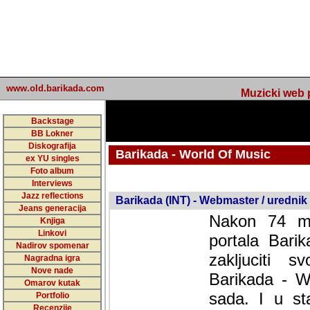
www.old.barikada.com
Muzicki web p
Backstage
BB Lokner
Diskografija
Barikada - World Of Music
ex YU singles
Foto album
Interviews
Jazz reflections
Barikada (INT) - Webmaster / urednik
Jeans generacija
Nakon 74 mj
Knjiga
Linkovi
portala Bari
Nadirov spomenar
zakljuciti 
Nagradna igra
Nove nade
Barikada - W
Omarov kutak
sada. I u sta
Portfolio
Recenzije