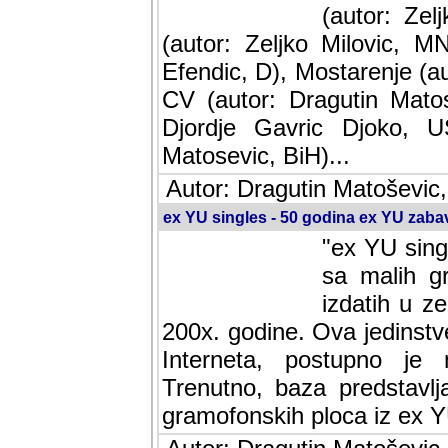
(autor: Ze
(autor: Zeljko Milovic, M
Efendic, D), Mostarenje (a
CV (autor: Dragutin Matos
Djordje Gavric Djoko, US
Matosevic, BiH)...
Autor: Dragutin Matoševic,
ex YU singles - 50 godina ex YU zab
"ex YU sing
sa malih g
izdatih u z
200x. godine. Ova jedinst
Interneta, postupno je nast
baza predstavlja informaci
ploca iz ex YU.