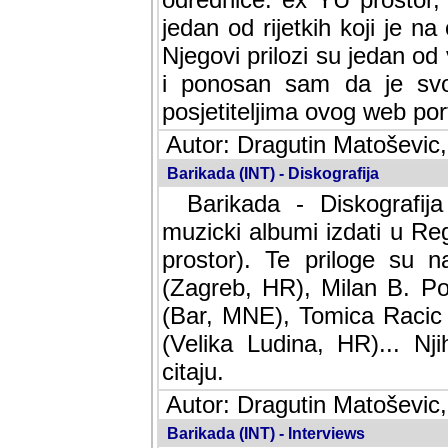
jedan od rijetkih koji je n
Njegovi prilozi su jedan od
i ponosan sam da je svoj
posjetiteljima ovog web por
Autor: Dragutin Matoševic,
Barikada (INT) - Diskografija
Barikada - Diskografija
muzicki albumi izdati u Reg
prostor). Te priloge su n
(Zagreb, HR), Milan B. Po
(Bar, MNE), Tomica Racic 
(Velika Ludina, HR)... Nj
citaju.
Autor: Dragutin Matoševic,
Barikada (INT) - Interviews