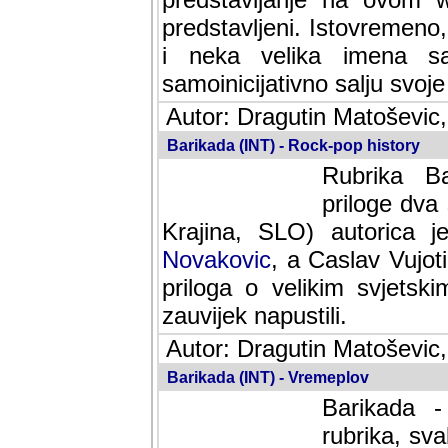
predstavljeni. Istovremen
i neka velika imena s
samoinicijativno salju svoje
Autor: Dragutin Matoševic,
Barikada (INT) - Rock-pop history
Rubrika Bari
dva saradnik
SLO) autorica je velikog s
Caslav Vujotic (Podgorica
velikim svjetskim umjetni
napustili.
Autor: Dragutin Matoševic,
Barikada (INT) - Vremeplov
Barikada -
rubrika, sva