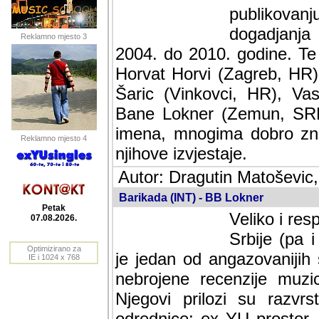
publikovan
dogadjanja
Reklamno mjesto 3
2004. do 2010. godine. Te i
Horvat Horvi (Zagreb, HR)
Šaric (Vinkovci, HR), Vas
Bane Lokner (Zemun, SRB)
imena, mnogima dobro zna
Reklamno mjesto 4
njihove izvjestaje.
Autor: Dragutin Matoševic,
Barikada (INT) - BB Lokner
Petak
Veliko i res
07.08.2026.
Srbije (pa i
Optimizirano za
jedan od angazovanijih s
IE i 1024 x 768
nebrojene recenzije muzic
Njegovi prilozi su razvr
odrednice: ex YU prostor,