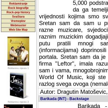
5,000 podstra
Reklamiranje
Rock biografije
da ga temelji
Rock-pop history
vrijednosti kojima smo sv
Svaštara
Vremeplov
Sretan sam da sam u protek
Webmaster
muzicare, svjedociti njih
Web Site Map
muzickim dogadjajima... Sr
mnogi saradnici koji su
doprinosili vrijednosti i v
sam da je i moj web hostin
imala razumijevanja za 
Reklamno mjesto 1
mnogobrojnim posjetitelj
Music, koji ste ga posjeciv
ovoga (nemalog) rada. Hva
Autor: Dragutin Matoševic,
Barikada (INT) - Backstage
Reklamno mjesto 2
Barikada -