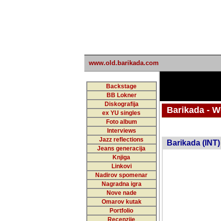
www.old.barikada.com
Backstage
BB Lokner
Diskografija
Barikada - W
ex YU singles
Foto album
undefi
Interviews
Jazz reflections
Barikada (INT)
Jeans generacija
Knjiga
Linkovi
Nadirov spomenar
Nagradna igra
Nove nade
Omarov kutak
Portfolio
Recenzije