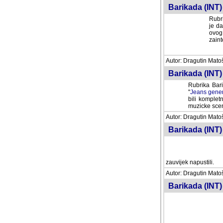
Barikada (INT) 
Rubri
je da
ovog 
zaint
Autor: Dragutin Matoše
Barikada (INT) 
Rubrika Bari
"
Jeans gener
bili komplet
muzicke scene
Autor: Dragutin Matoše
Barikada (INT)
zauvijek napustili.
Autor: Dragutin Matoše
Barikada (INT)