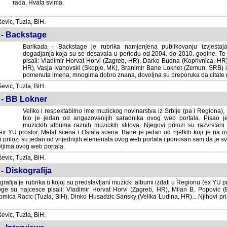
rada. Hvala svima.
vic, Tuzla, BiH.
 - Backstage
Barikada - Backstage je rubrika namjenjena publikovanju izvjestaj
dogadjanja koja su se desavala u periodu od 2004. do 2010. godine. Te 
pisali: Vladimir Horvat Horvi (Zagreb, HR), Darko Budna (Koprivnica, HR)
HR), Vasja Ivanovski (Skopje, MK), Branimir Bane Lokner (Zemun, SRB) i 
pomenuta imena, mnogima dobro znana, dovoljna su preporuka da citate nj
vic, Tuzla, BiH.
 - BB Lokner
Veliko i respektabilno ime muzickog novinarstva iz Srbije (pa i Regiona)
bio je jedan od angazovanijih saradnika ovog web portala. Pisao je nebro
albuma raznih muzickih stilova. Njegovi prilozi su razvrstani po godi
tor, Metal scena i Ostala scena. Bane je jedan od rijetkih koji je na ovom web port
dan od vrijednijih elemenata ovog web portala i ponosan sam da je svoje recenzije
b portala.
vic, Tuzla, BiH.
- Diskografija
rafija je rubrika u kojoj su predstavljani muzicki albumi izdati u Regionu (ex YU pro
oge su najcesce pisali: Vladimir Horvat Horvi (Zagreb, HR), Milan B. Popovic (Beogr
cic (Tuzla, BiH), Dinko Husadzic Sansky (Velika Ludina, HR)... Njihovi prilozi 
vic, Tuzla, BiH.