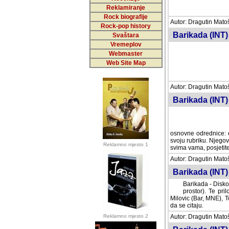
Reklamiranje
Rock biografije
Autor: Dragutin Matoše
Rock-pop history
Barikada (INT)
Svaštara
Vremeplov
Webmaster
Web Site Map
Autor: Dragutin Matoše
Barikada (INT)
odrednice: ex YU pros
Njegovi prilozi su je
Reklamno mjesto 1
posjetiteljima ovog we
Autor: Dragutin Matoše
Barikada (INT) 
Barikada - Diskog
prostor). Te pril
(Bar, MNE), Tomica Ra
citaju.
Reklamno mjesto 2
Autor: Dragutin Matoše