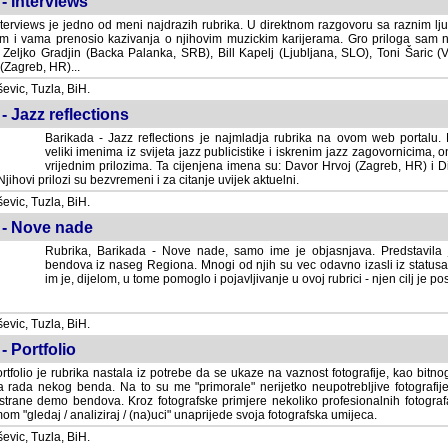
- Interviews
terviews je jedno od meni najdrazih rubrika. U direktnom razgovoru sa raznim lju
 i vama prenosio kazivanja o njihovim muzickim karijerama. Gro priloga sam
i Zeljko Gradjin (Backa Palanka, SRB), Bill Kapelj (Ljubljana, SLO), Toni Šaric (
(Zagreb, HR)...
vic, Tuzla, BiH.
- Jazz reflections
Barikada - Jazz reflections je najmladja rubrika na ovom web portalu. Medju
imenima iz svijeta jazz publicistike i iskrenim jazz zagovornicima, on
vrijednim prilozima. Ta cijenjena imena su: Davor Hrvoj (Zagreb, HR) i
jihovi prilozi su bezvremeni i za citanje uvijek aktuelni.
vic, Tuzla, BiH.
 - Nove nade
Rubrika, Barikada - Nove nade, samo ime je objasnjava. Predstavila
bendova iz naseg Regiona. Mnogi od njih su vec odavno izasli iz statusa 
je, dijelom, u tome pomoglo i pojavljivanje u ovoj rubrici - njen cilj je postig
vic, Tuzla, BiH.
- Portfolio
rtfolio je rubrika nastala iz potrebe da se ukaze na vaznost fotografije, kao bi
a rada nekog benda. Na to su me "primorale" nerijetko neupotrebljive fotografije
trane demo bendova. Kroz fotografske primjere nekoliko profesionalnih fotogr
m "gledaj / analiziraj / (na)uci" unaprijede svoja fotografska umijeca.
vic, Tuzla, BiH.