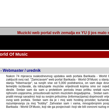
Muzicki web portal svih zemalja ex YU (i jos malo s
orld Of Music
ned
 - Webmaster / urednik
Nakon 74 mjeseca svakodnevnog updatea web portala Barikada - World O
zakljuciti svoj rad. "Zamrzavam" web portal Barikada - World Of Music u stanj
stanju "hibernacije", sa svojih vise od 5,000 podstranica, on vam daje dov
temeljito iscitavate, da istrazujete muzicke vrijednosti kojima smo svi svjedocili
Sretan sam da sam u proteklom periodu imao priliku sretati razne muzicar
uspjesima, prisustvovati raznim muzickim dogadjajima... Sretan sam da su 
mnogi saradnici koji su svojim prilozima (informacijama) doprinosili vrijednost
web portala. Sretan sam da je i moj web hosting provider, tuzlanska f
razumijevanja za moj "hobby". Zahvalan sam i vama, mnogobrojnim posje
Barikada - World Of Music, koji ste ga posjecivali i koji ste bili osnovni razl