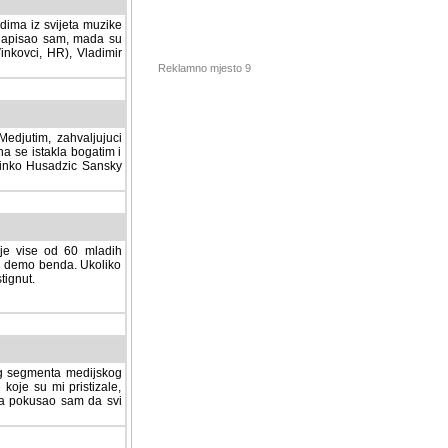
dima iz svijeta muzike
 napisao sam, mada su
Vinkovci, HR), Vladimir
Reklamno mjesto 9
tim, zahvaljujuci veliki
a se istakla bogatim i
 Dinko Husadzic Sansky
 je vise od 60 mladih
demo benda. Ukoliko im
nut.
Hosting sponzor:
tnog segmenta medijskog
 koje su mi pristizale,
afa pokusao sam da svi