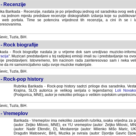
- Recenzije
ka Barikada - Recenzije, nastala je po prijedlogu jednog od saradnika ovog web po
 na jednom mjestu predstave recenzije diskografskih izdanja koje su publikov
web portala. Time se potencira vrijednost tih recenzija, a cini ih se i 
eresovanima.
vic, Tuzla, BiH.
- Rock biografije
kada - Rock biografije nastala je u vrijeme dok sam uredjivao muzicko-informa
acija
". Muzicari predstavljeni u toj radijskoj emisiji imali su i predstavljanje na 
nije predstavljeni. Istovremeno, tim nacinom rada zainteresovao sam i neka ve
 da mi samoinicijativno salju svoje muzicke materijale.
vic, Tuzla, BiH.
 - Rock-pop history
Rubrika Barikada - Rock-pop history sadrzi priloge dva saradnika. Vest
Krajina, SLO) autorica je velikog serijala o legendarnoj
Loli Novako
(Podgorica, MNE), autor je nekoliko priloga o velikim svjetskim umjetnicima
vic, Tuzla, BiH.
 - Vremeplov
Barikada - Vremeplov ima nekoliko zasebnih rubrika, svaka vrijedna za po
(autor: Zeljko Milovic, MNE), ex YU vremeplov (autor: Zeljko Milovic, 
(autor: Nadir Efendic, D), Mostarenje (autor: Milenko Mišo Maric, UK), Muzi
Matosevic, BiH), Muzika je svirala (autor: Djordje Gavric Djoko, USA),