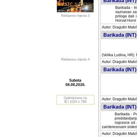
Barikada (INT) 
Barikada - In
saznavao sam
Reklamno mjesto 3
priloge dali 
Horvat Horvi 
Autor: Dragutin Matoše
Barikada (INT) 
(Velika Ludina, HR). N
Reklamno mjesto 4
Autor: Dragutin Matoše
Barikada (INT)
Subota
08.08.2026.
Autor: Dragutin Matoše
Barikada (INT) 
Optimizirano za
IE i 1024 x 768
Barikada - Po
predstavljanj
najcesce od s
zainteresovani sistemo
Autor: Dragutin Matoše