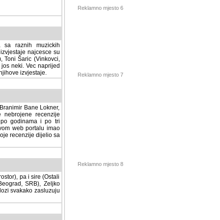
Reklamno mjesto 6
a sa raznih muzickih
izvjestaje najcesce su
, Toni Šaric (Vinkovci,
jos neki. Vec naprijed
ihove izvjestaje.
Reklamno mjesto 7
, Branimir Bane Lokner,
jene recenzije muzickih
nama i po tri osnovne
alu imao svoju rubriku.
 dijelio sa svima vama,
stor), pa i sire (Ostali
Reklamno mjesto 8
ad, SRB), Zeljko Milovic
svakako zasluzuju da se