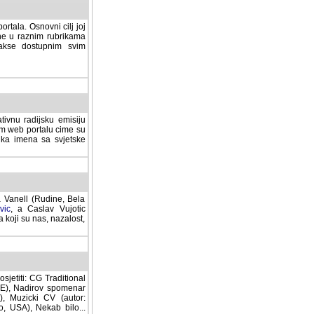
rtala. Osnovni cilj joj
ane u raznim rubrikama
lakse dostupnim svim
tivnu radijsku emisiju
ovom web portalu cime su
lika imena sa svjetske
a Vanell (Rudine, Bela
vic
, a Caslav Vujotic
 koji su nas, nazalost,
sjetiti: CG Traditional
MNE), Nadirov spomenar
cki CV (autor: Dragutin
 Nekab bilo... (autor: