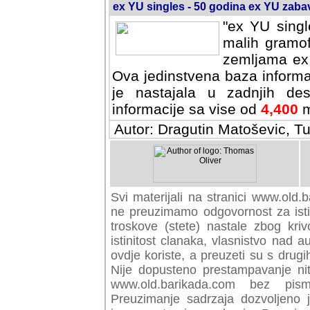
ex YU singles - 50 godina ex YU zab
"ex YU singl
malih gramof
zemljama ex 
Ova jedinstvena baza informa
je nastajala u zadnjih des
informacije sa vise od
4,400
m
Autor: Dragutin Matoševic, Tu
Svi materijali na stranici www.old.b
preuzimamo odgovornost za istini
troskove (stete) nastale zbog kriv
istinitost clanaka, vlasnistvo nad au
ovdje koriste, a preuzeti su s drugi
Nije dopusteno prestampavanje nit
www.old.barikada.com bez pism
Preuzimanje sadrzaja dozvoljeno 