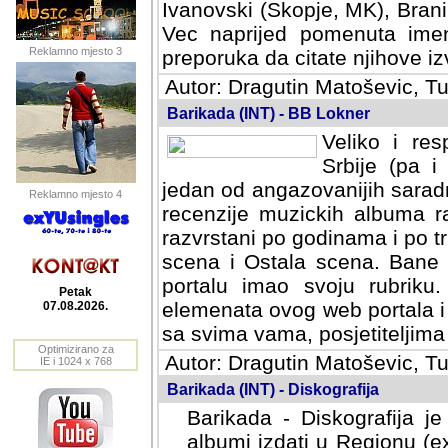
Ivanovski (Skopje, MK), Bran
Vec naprijed pomenuta ime
Reklamno mjesto 3
preporuka da citate njihove izv
Autor: Dragutin Matoševic, Tu
Barikada (INT) - BB Lokner
Veliko i res
Srbije (pa i
jedan od angazovanijih sarad
Reklamno mjesto 4
recenzije muzickih albuma ra
razvrstani po godinama i po t
scena i Ostala scena. Bane 
portalu imao svoju rubriku.
Petak
elemenata ovog web portala i 
07.08.2026.
sa svima vama, posjetiteljima
Optimizirano za
Autor: Dragutin Matoševic, Tu
IE i 1024 x 768
Barikada (INT) - Diskografija
Barikada - Diskografija je
albumi izdati u Regionu (ex 