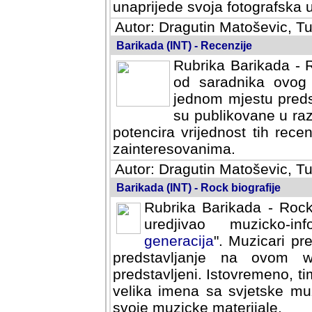
svoja fotografska umijeca.
Autor: Dragutin Matoševic, Tu
Barikada (INT) - Recenzije
Rubrika Barikada - R
od saradnika ovog 
jednom mjestu predst
su publikovane u ra
potencira vrijednost tih rece
zainteresovanima.
Autor: Dragutin Matoševic, Tu
Barikada (INT) - Rock biografije
Rubrika Barikada - Rock
uredjivao muzicko-informa
Muzicari predstavljeni u to
na ovom web portalu cime
Istovremeno, tim nacinom ra
sa svjetske muzicke scene da
materijale.