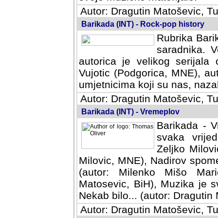
Autor: Dragutin Matoševic, Tu
Barikada (INT) - Rock-pop history
Rubrika Barik
saradnika. V
autorica je velikog serijal
Vujotic (Podgorica, MNE), aut
umjetnicima koji su nas, nazalo
Autor: Dragutin Matoševic, Tu
Barikada (INT) - Vremeplov
Barikada - V
svaka vrijedna
Milovic, MNE)
MNE), Nadirov spomenar (auto
Milenko Mišo Maric, UK), Muz
Muzika je svirala (autor: D
(autor: Dragutin Matosevic, BiH
Autor: Dragutin Matoševic, Tu