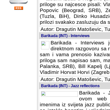
priloge su najcesce pisali: Vl
Popovic (Beograd, SRB), Ze
(Tuzla, BiH), Dinko Husadzi
prilozi svakako zasluzuju da se
Autor: Dragutin Matoševic, Tu
Barikada (INT) - Interviews
Barikada - Interviews 
direktnom razgovoru sa r
sam i vama prenosio kazivan
priloga sam napisao sam, mad
Palanka, SRB), Bill Kapelj (L
Vladimir Horvat Horvi (Zagreb,
Autor: Dragutin Matoševic, Tu
Barikada (INT) - Jazz reflections
Barikada - J
ovom web po
imenima iz svijeta jazz publi