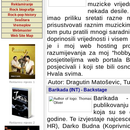
muzicke vrijed
Reklamiranje
Rock biografije
nekada desile
Rock-pop history
imao priliku sretati razne 
Svaštara
prisustvovati raznim muzick
Vremeplov
Webmaster
tom putu pratili mnogi saradni
Web Site Map
doprinosili vrijednosti i vise
je i moj web hosting prov
razumijevanja za moj "hobb
posjetiteljima web portala 
posjecivali i koji ste bili o
Hvala svima.
Autor: Dragutin Matoševic, Tu
Reklamno mjesto 1
Barikada (INT) - Backstage
Barikada -
publikovanju
koja su se 
godine. Te izvjestaje najcesce
Reklamno mjesto 2
HR), Darko Budna (Koprivnic