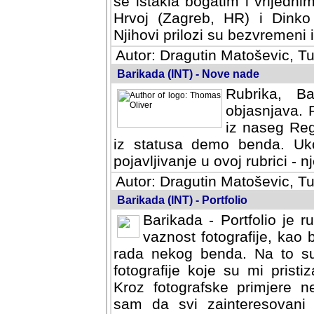
se istakla bogatim i vrijedni
Hrvoj (Zagreb, HR) i Dinko
Njihovi prilozi su bezvremeni i
Autor: Dragutin Matoševic, Tu
Barikada (INT) - Nove nade
Rubrika, B
objasnjava. 
iz naseg Reg
iz statusa demo benda. Uko
pojavljivanje u ovoj rubrici - nj
Autor: Dragutin Matoševic, Tu
Barikada (INT) - Portfolio
Barikada - Portfolio je 
vaznost fotografije, kao
rada nekog benda. Na to su 
fotografije koje su mi pristiz
fotografske primjere nekolik
svi zainteresovani sistemom "