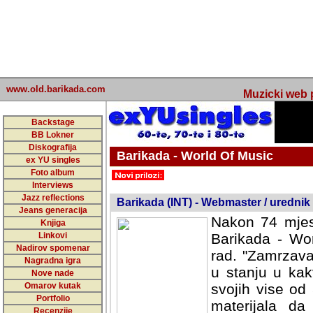
www.old.barikada.com
Muzicki web p
Backstage
BB Lokner
Diskografija
Barikada - World Of Music
ex YU singles
Foto album
undefined
Interviews
Jazz reflections
Barikada (INT) - Webmaster / urednik
Jeans generacija
Nakon 74 mjes
Knjiga
Linkovi
Barikada - Wor
Nadirov spomenar
rad. "Zamrzava
Nagradna igra
u stanju u kak
Nove nade
Omarov kutak
svojih vise od
Portfolio
materijala da 
Recenzije