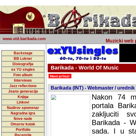
www.old.barikada.com
Muzicki web p
Backstage
BB Lokner
Diskografija
Barikada - World Of Music
ex YU singles
Foto album
undefined
Interviews
Jazz reflections
Barikada (INT) - Webmaster / urednik
Jeans generacija
Nakon 74 mj
Knjiga
Linkovi
portala Bari
Nadirov spomenar
zakljuciti 
Nagradna igra
Nove nade
Barikada - W
Omarov kutak
sada. I u sta
Portfolio
Recenzije