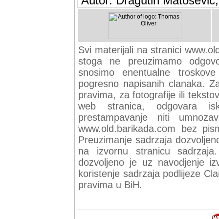
Autor: Dragutin Matoševic,
Svi materijali na stranici www.ol
stoga ne preuzimamo odgovor
snosimo enentualne troskove (
pogresno napisanih clanaka. Za 
pravima, za fotografije ili teksto
web stranica, odgovara isk
prestampavanje niti umnozav
www.old.barikada.com bez pism
Preuzimanje sadrzaja dozvoljeno
na izvornu stranicu sadrzaja
dozvoljeno je uz navodjenje iz
koristenje sadrzaja podlijeze C
pravima u BiH.