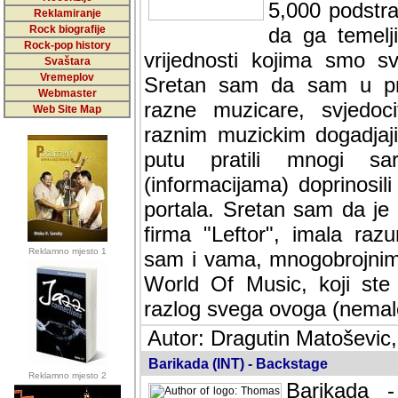
5,000 podstra
Reklamiranje
Rock biografije
da ga temelji
Rock-pop history
vrijednosti kojima smo sv
Svaštara
Vremeplov
Sretan sam da sam u protek
Webmaster
muzicare, svjedociti njih
Web Site Map
muzickim dogadjajima... Sr
mnogi saradnici koji su
doprinosili vrijednosti i v
sam da je i moj web hostin
imala razumijevanja za 
Reklamno mjesto 1
mnogobrojnim posjetitelj
Music, koji ste ga posjeciv
ovoga (nemalog) rada. Hva
Autor: Dragutin Matoševic,
Barikada (INT) - Backstage
Reklamno mjesto 2
Barikada -