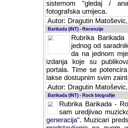
sistemom "gledaj / anal
fotografska umijeca.
Autor: Dragutin Matoševic,
Barikada (INT) - Recenzije
Rubrika Barikada -
jednog od saradnika
da na jednom mjes
izdanja koje su publik
portala. Time se potencira 
lakse dostupnim svim zain
Autor: Dragutin Matoševic,
Barikada (INT) - Rock biografije
Rubrika Barikada - Roc
sam uredjivao muzicko-
generacija
". Muzicari predst
predstavljanje na ovom w