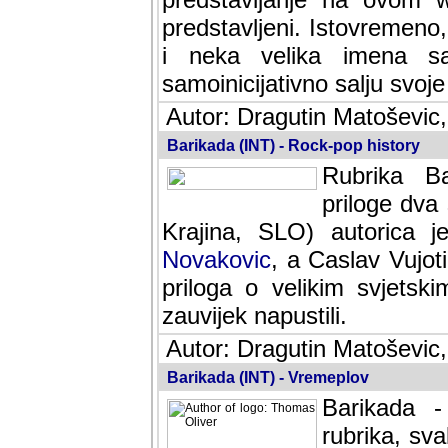
predstavljeni. Istovremen
i neka velika imena s
samoinicijativno salju svoje
Autor: Dragutin Matoševic,
Barikada (INT) - Rock-pop history
Rubrika Bari
dva saradnik
SLO) autorica je velikog s
Caslav Vujotic (Podgorica
velikim svjetskim umjetni
napustili.
Autor: Dragutin Matoševic,
Barikada (INT) - Vremeplov
Barikada -
rubrika, sva