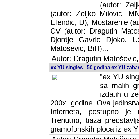
(autor: Ze
(autor: Zeljko Milovic, M
Efendic, D), Mostarenje (a
CV (autor: Dragutin Matos
Djordje Gavric Djoko, US
Matosevic, BiH)...
Autor: Dragutin Matoševic,
ex YU singles - 50 godina ex YU zab
"ex YU sing
sa malih g
izdatih u z
200x. godine. Ova jedinst
Interneta, postupno je nast
baza predstavlja informaci
ploca iz ex YU.