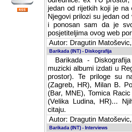
jedan od rijetkih koji je n
Njegovi prilozi su jedan od
i ponosan sam da je svoj
posjetiteljima ovog web por
Autor: Dragutin Matoševic,
Barikada (INT) - Diskografija
Barikada - Diskografija
muzicki albumi izdati u Reg
prostor). Te priloge su n
(Zagreb, HR), Milan B. Po
(Bar, MNE), Tomica Racic 
(Velika Ludina, HR)... Nj
citaju.
Autor: Dragutin Matoševic,
Barikada (INT) - Interviews