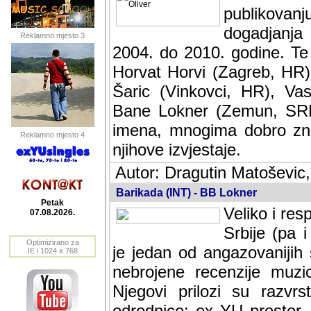
publikovan
dogadjanja
Reklamno mjesto 3
2004. do 2010. godine. Te i
Horvat Horvi (Zagreb, HR)
Šaric (Vinkovci, HR), Vas
Bane Lokner (Zemun, SRB)
imena, mnogima dobro zna
Reklamno mjesto 4
njihove izvjestaje.
Autor: Dragutin Matoševic,
Barikada (INT) - BB Lokner
Petak
Veliko i res
07.08.2026.
Srbije (pa i
Optimizirano za
jedan od angazovanijih s
IE i 1024 x 768
nebrojene recenzije muzic
Njegovi prilozi su razvr
odrednice: ex YU prostor,