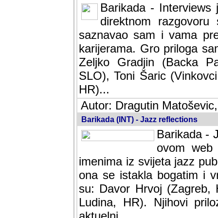
Barikada - Interviews 
direktnom razgovoru 
saznavao sam i vama pren
karijerama. Gro priloga sa
Zeljko Gradjin (Backa Pal
SLO), Toni Šaric (Vinkovci
HR)...
Autor: Dragutin Matoševic,
Barikada (INT) - Jazz reflections
Barikada - J
ovom web po
imenima iz svijeta jazz pub
ona se istakla bogatim i v
su: Davor Hrvoj (Zagreb, 
Ludina, HR). Njihovi pril
aktuelni.