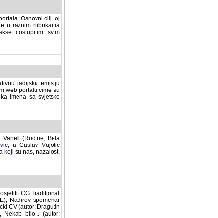
rtala. Osnovni cilj joj
ane u raznim rubrikama
lakse dostupnim svim
tivnu radijsku emisiju
ovom web portalu cime su
lika imena sa svjetske
a Vanell (Rudine, Bela
vic
, a Caslav Vujotic
 koji su nas, nazalost,
sjetiti: CG Traditional
MNE), Nadirov spomenar
cki CV (autor: Dragutin
 Nekab bilo... (autor: