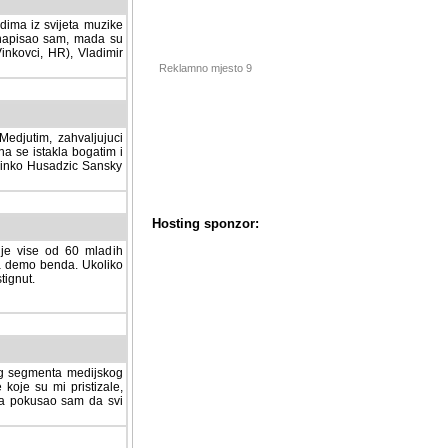
dima iz svijeta muzike
 napisao sam, mada su
Vinkovci, HR), Vladimir
Reklamno mjesto 9
tim, zahvaljujuci veliki
a se istakla bogatim i
 Dinko Husadzic Sansky
 je vise od 60 mladih
demo benda. Ukoliko im
nut.
Hosting sponzor:
tnog segmenta medijskog
 koje su mi pristizale,
afa pokusao sam da svi