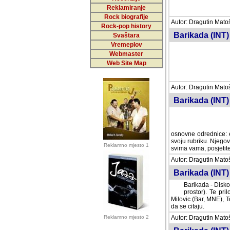
Reklamiranje
Rock biografije
Autor: Dragutin Matoše
Rock-pop history
Barikada (INT)
Svaštara
Vremeplov
Webmaster
Web Site Map
Autor: Dragutin Matoše
Barikada (INT)
odrednice: ex YU pros
Njegovi prilozi su je
Reklamno mjesto 1
posjetiteljima ovog we
Autor: Dragutin Matoše
Barikada (INT) 
Barikada - Diskog
prostor). Te pril
(Bar, MNE), Tomica Ra
citaju.
Reklamno mjesto 2
Autor: Dragutin Matoše