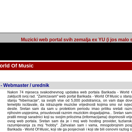
Muzicki web portal svih zemalja ex YU (i jos malo s
orld Of Music
ned
 - Webmaster / urednik
Nakon 74 mjeseca svakodnevnog updatea web portala Barikada - World O
zakljuciti svoj rad. "Zamrzavam" web portal Barikada - World Of Music u stanj
stanju "hibernacije", sa svojih vise od 5,000 podstranica, on vam daje dov
temeljito iscitavate, da istrazujete muzicke vrijednosti kojima smo svi svjedocili
Sretan sam da sam u proteklom periodu imao priliku sretati razne muzicar
uspjesima, prisustvovati raznim muzickim dogadjajima... Sretan sam da su 
mnogi saradnici koji su svojim prilozima (informacijama) doprinosili vrijednost
web portala. Sretan sam da je i moj web hosting provider, tuzlanska f
razumijevanja za moj "hobby". Zahvalan sam i vama, mnogobrojnim posje
Barikada - World Of Music, koji ste ga posjecivali i koji ste bili osnovni razl