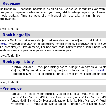
- Recenzije
ka Barikada - Recenzije, nastala je po prijedlogu jednog od saradnika ovog web po
 na jednom mjestu predstave recenzije diskografskih izdanja koje su publikov
web portala. Time se potencira vrijednost tih recenzija, a cini ih se i 
eresovanima.
vic, Tuzla, BiH.
- Rock biografije
kada - Rock biografije nastala je u vrijeme dok sam uredjivao muzicko-informa
acija
". Muzicari predstavljeni u toj radijskoj emisiji imali su i predstavljanje na 
nije predstavljeni. Istovremeno, tim nacinom rada zainteresovao sam i neka ve
 da mi samoinicijativno salju svoje muzicke materijale.
vic, Tuzla, BiH.
 - Rock-pop history
Rubrika Barikada - Rock-pop history sadrzi priloge dva saradnika. Vest
Krajina, SLO) autorica je velikog serijala o legendarnoj
Loli Novako
(Podgorica, MNE), autor je nekoliko priloga o velikim svjetskim umjetnicima
vic, Tuzla, BiH.
 - Vremeplov
Barikada - Vremeplov ima nekoliko zasebnih rubrika, svaka vrijedna za po
(autor: Zeljko Milovic, MNE), ex YU vremeplov (autor: Zeljko Milovic, 
(autor: Nadir Efendic, D), Mostarenje (autor: Milenko Mišo Maric, UK), Muzi
Matosevic, BiH), Muzika je svirala (autor: Djordje Gavric Djoko, USA),