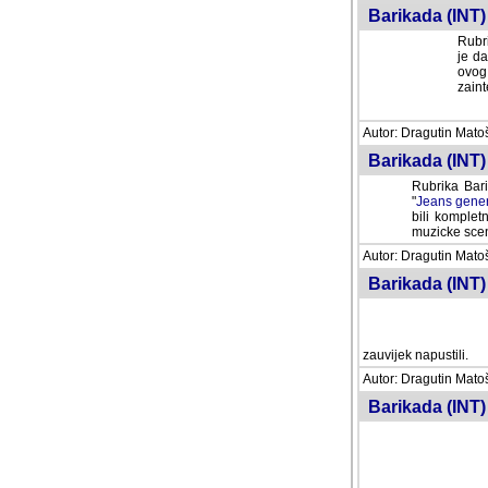
Barikada (INT) 
Rubri
je da
ovog 
zaint
Autor: Dragutin Matoše
Barikada (INT) 
Rubrika Bari
"
Jeans gener
bili komplet
muzicke scene
Autor: Dragutin Matoše
Barikada (INT)
zauvijek napustili.
Autor: Dragutin Matoše
Barikada (INT)