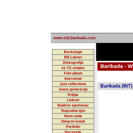
www.old.barikada.com
Backstage
BB Lokner
Diskografija
Barikada - W
ex YU singles
Foto album
undefi
Interviews
Jazz reflections
Barikada (INT)
Jeans generacija
Knjiga
Linkovi
Nadirov spomenar
Nagradna igra
Nove nade
Omarov kutak
Portfolio
Recenzije