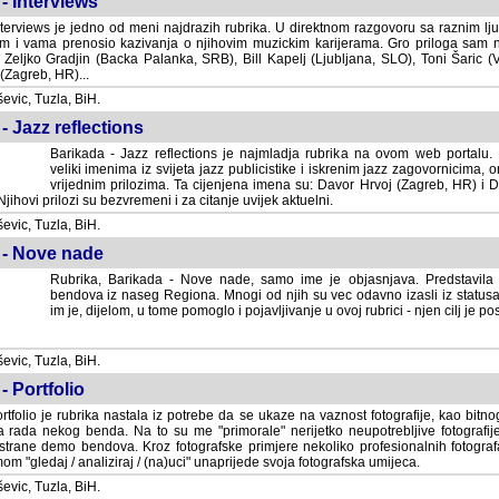
- Interviews
terviews je jedno od meni najdrazih rubrika. U direktnom razgovoru sa raznim lju
 i vama prenosio kazivanja o njihovim muzickim karijerama. Gro priloga sam
i Zeljko Gradjin (Backa Palanka, SRB), Bill Kapelj (Ljubljana, SLO), Toni Šaric (
(Zagreb, HR)...
vic, Tuzla, BiH.
- Jazz reflections
Barikada - Jazz reflections je najmladja rubrika na ovom web portalu. Medju
imenima iz svijeta jazz publicistike i iskrenim jazz zagovornicima, on
vrijednim prilozima. Ta cijenjena imena su: Davor Hrvoj (Zagreb, HR) i
jihovi prilozi su bezvremeni i za citanje uvijek aktuelni.
vic, Tuzla, BiH.
 - Nove nade
Rubrika, Barikada - Nove nade, samo ime je objasnjava. Predstavila
bendova iz naseg Regiona. Mnogi od njih su vec odavno izasli iz statusa 
je, dijelom, u tome pomoglo i pojavljivanje u ovoj rubrici - njen cilj je postig
vic, Tuzla, BiH.
- Portfolio
rtfolio je rubrika nastala iz potrebe da se ukaze na vaznost fotografije, kao bi
a rada nekog benda. Na to su me "primorale" nerijetko neupotrebljive fotografije
trane demo bendova. Kroz fotografske primjere nekoliko profesionalnih fotogr
m "gledaj / analiziraj / (na)uci" unaprijede svoja fotografska umijeca.
vic, Tuzla, BiH.