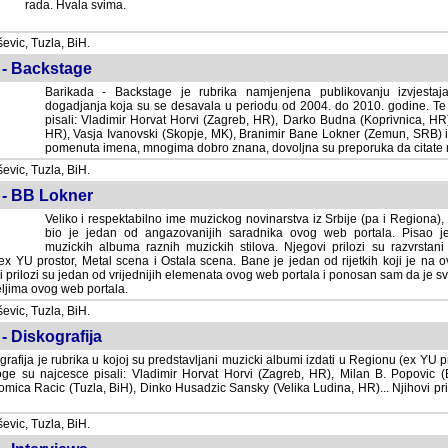
rada. Hvala svima.
vic, Tuzla, BiH.
 - Backstage
Barikada - Backstage je rubrika namjenjena publikovanju izvjestaj
dogadjanja koja su se desavala u periodu od 2004. do 2010. godine. Te 
pisali: Vladimir Horvat Horvi (Zagreb, HR), Darko Budna (Koprivnica, HR)
HR), Vasja Ivanovski (Skopje, MK), Branimir Bane Lokner (Zemun, SRB) i 
pomenuta imena, mnogima dobro znana, dovoljna su preporuka da citate nj
vic, Tuzla, BiH.
 - BB Lokner
Veliko i respektabilno ime muzickog novinarstva iz Srbije (pa i Regiona)
bio je jedan od angazovanijih saradnika ovog web portala. Pisao je nebro
albuma raznih muzickih stilova. Njegovi prilozi su razvrstani po godi
tor, Metal scena i Ostala scena. Bane je jedan od rijetkih koji je na ovom web port
dan od vrijednijih elemenata ovog web portala i ponosan sam da je svoje recenzije
b portala.
vic, Tuzla, BiH.
- Diskografija
rafija je rubrika u kojoj su predstavljani muzicki albumi izdati u Regionu (ex YU pro
oge su najcesce pisali: Vladimir Horvat Horvi (Zagreb, HR), Milan B. Popovic (Beogr
cic (Tuzla, BiH), Dinko Husadzic Sansky (Velika Ludina, HR)... Njihovi prilozi 
vic, Tuzla, BiH.