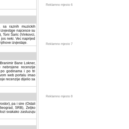
Reklamno mjesto 6
a sa raznih muzickih
izvjestaje najcesce su
, Toni Šaric (Vinkovci,
jos neki. Vec naprijed
ihove izvjestaje.
Reklamno mjesto 7
, Branimir Bane Lokner,
jene recenzije muzickih
nama i po tri osnovne
alu imao svoju rubriku.
 dijelio sa svima vama,
stor), pa i sire (Ostali
Reklamno mjesto 8
ad, SRB), Zeljko Milovic
svakako zasluzuju da se