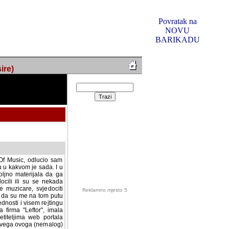
Povratak na
NOVU
BARIKADU
ire)
f Music, odlucio sam
u u kakvom je sada. I u
oljno materijala da ga
 ili su se nekada desile.
e, svjedociti njihovim
me na tom putu pratili
i i visem rejtingu ovog
Reklamno mjesto 5
irma "Leftor", imala
titeljima web portala
og svega ovoga (nemalog)