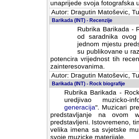
svoja fotografska umijeca.
Autor: Dragutin Matoševic, Tu
Barikada (INT) - Recenzije
Rubrika Barikada - R
od saradnika ovog 
jednom mjestu predst
su publikovane u ra
potencira vrijednost tih rece
zainteresovanima.
Autor: Dragutin Matoševic, Tu
Barikada (INT) - Rock biografije
Rubrika Barikada - Rock
uredjivao muzicko-informa
Muzicari predstavljeni u to
na ovom web portalu cime
Istovremeno, tim nacinom ra
sa svjetske muzicke scene da
materijale.