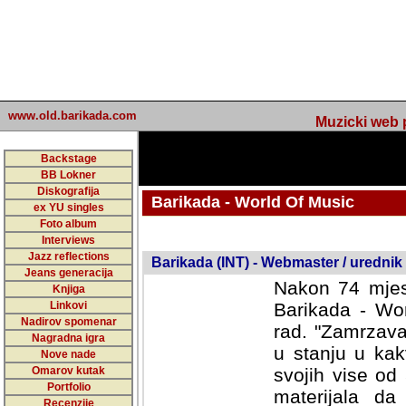
www.old.barikada.com
Muzicki web p
Backstage
BB Lokner
Diskografija
Barikada - World Of Music
ex YU singles
Foto album
undefined
Interviews
Jazz reflections
Barikada (INT) - Webmaster / urednik
Jeans generacija
Nakon 74 mjes
Knjiga
Linkovi
Barikada - Wor
Nadirov spomenar
rad. "Zamrzava
Nagradna igra
u stanju u kak
Nove nade
Omarov kutak
svojih vise od
Portfolio
materijala da 
Recenzije