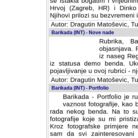
se istakla bogatim i vrijedni
Hrvoj (Zagreb, HR) i Dinko
Njihovi prilozi su bezvremeni i
Autor: Dragutin Matoševic, Tu
Barikada (INT) - Nove nade
Rubrika, B
objasnjava. 
iz naseg Reg
iz statusa demo benda. Uko
pojavljivanje u ovoj rubrici - nj
Autor: Dragutin Matoševic, Tu
Barikada (INT) - Portfolio
Barikada - Portfolio je 
vaznost fotografije, kao
rada nekog benda. Na to su 
fotografije koje su mi pristiz
fotografske primjere nekolik
svi zainteresovani sistemom "