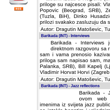
priloge su najcesce pisali: Vl
Popovic (Beograd, SRB), Ze
(Tuzla, BiH), Dinko Husadzi
prilozi svakako zasluzuju da se
Autor: Dragutin Matoševic, Tu
Barikada (INT) - Interviews
Barikada - Interviews 
direktnom razgovoru sa r
sam i vama prenosio kazivan
priloga sam napisao sam, mad
Palanka, SRB), Bill Kapelj (L
Vladimir Horvat Horvi (Zagreb,
Autor: Dragutin Matoševic, Tu
Barikada (INT) - Jazz reflections
Barikada - J
ovom web po
imenima iz svijeta jazz publi