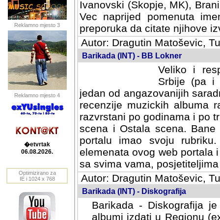
Ivanovski (Skopje, MK), Bran
Vec naprijed pomenuta ime
Reklamno mjesto 3
preporuka da citate njihove izv
Autor: Dragutin Matoševic, Tu
Barikada (INT) - BB Lokner
Veliko i res
Srbije (pa i
jedan od angazovanijih sarad
Reklamno mjesto 4
recenzije muzickih albuma ra
razvrstani po godinama i po t
scena i Ostala scena. Bane 
portalu imao svoju rubriku.
�etvrtak
elemenata ovog web portala i 
06.08.2026.
sa svima vama, posjetiteljima
Optimizirano za
Autor: Dragutin Matoševic, Tu
IE i 1024 x 768
Barikada (INT) - Diskografija
Barikada - Diskografija je
albumi izdati u Regionu (ex 