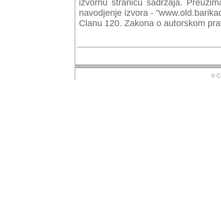
izvornu stranicu sadrzaja. Preuzim
navodjenje izvora - "www.old.barika
Clanu 120. Zakona o autorskom prav
© Copyr