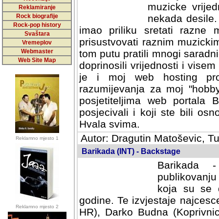
muzicke vrijed
Reklamiranje
Rock biografije
nekada desile
Rock-pop history
imao priliku sretati razne 
Svaštara
prisustvovati raznim muzick
Vremeplov
Webmaster
tom putu pratili mnogi saradni
Web Site Map
doprinosili vrijednosti i vise
je i moj web hosting prov
razumijevanja za moj "hobb
posjetiteljima web portala 
posjecivali i koji ste bili o
Hvala svima.
Autor: Dragutin Matoševic, Tu
Reklamno mjesto 1
Barikada (INT) - Backstage
Barikada -
publikovanju
koja su se 
godine. Te izvjestaje najcesce
Reklamno mjesto 2
HR), Darko Budna (Koprivnic