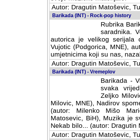
Autor: Dragutin Matoševic, Tu
Barikada (INT) - Rock-pop history
Rubrika Barik
saradnika. V
autorica je velikog serijal
Vujotic (Podgorica, MNE), aut
umjetnicima koji su nas, nazalo
Autor: Dragutin Matoševic, Tu
Barikada (INT) - Vremeplov
Barikada - V
svaka vrijedna
Milovic, MNE)
MNE), Nadirov spomenar (auto
Milenko Mišo Maric, UK), Muz
Muzika je svirala (autor: D
(autor: Dragutin Matosevic, BiH
Autor: Dragutin Matoševic, Tu