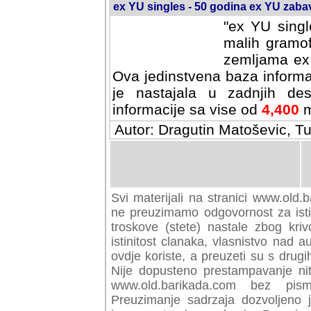
ex YU singles - 50 godina ex YU zab
"ex YU singl
malih gramof
zemljama ex 
Ova jedinstvena baza informa
je nastajala u zadnjih des
informacije sa vise od
4,400
m
Autor: Dragutin Matoševic, Tu
Svi materijali na stranici www.old.b
preuzimamo odgovornost za istini
troskove (stete) nastale zbog kriv
istinitost clanaka, vlasnistvo nad au
ovdje koriste, a preuzeti su s drugi
Nije dopusteno prestampavanje nit
www.old.barikada.com bez pism
Preuzimanje sadrzaja dozvoljeno 