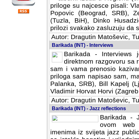
priloge su najcesce pisali: Vl
Popovic (Beograd, SRB), Ze
(Tuzla, BiH), Dinko Husadzi
prilozi svakako zasluzuju da se
Autor: Dragutin Matoševic, Tu
Barikada (INT) - Interviews
Barikada - Interviews 
direktnom razgovoru sa r
sam i vama prenosio kazivan
priloga sam napisao sam, mad
Palanka, SRB), Bill Kapelj (L
Vladimir Horvat Horvi (Zagreb,
Autor: Dragutin Matoševic, Tu
Barikada (INT) - Jazz reflections
Barikada - J
ovom web po
imenima iz svijeta jazz publi