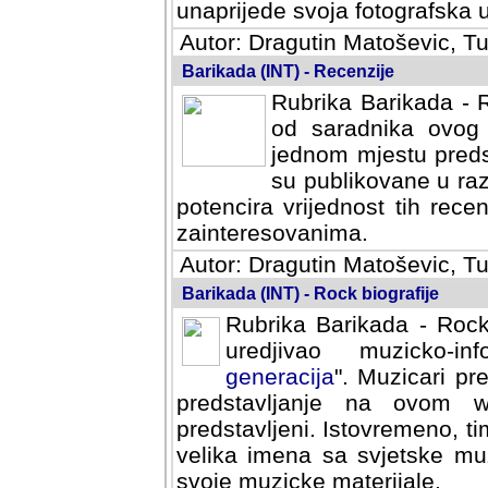
svoja fotografska umijeca.
Autor: Dragutin Matoševic, Tu
Barikada (INT) - Recenzije
Rubrika Barikada - R
od saradnika ovog 
jednom mjestu predst
su publikovane u ra
potencira vrijednost tih rece
zainteresovanima.
Autor: Dragutin Matoševic, Tu
Barikada (INT) - Rock biografije
Rubrika Barikada - Rock
uredjivao muzicko-informa
Muzicari predstavljeni u to
na ovom web portalu cime
Istovremeno, tim nacinom ra
sa svjetske muzicke scene da
materijale.