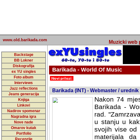
www.old.barikada.com
Muzicki web p
Backstage
BB Lokner
Diskografija
Barikada - World Of Music
ex YU singles
Foto album
undefined
Interviews
Jazz reflections
Barikada (INT) - Webmaster / urednik
Jeans generacija
Nakon 74 mjes
Knjiga
Linkovi
Barikada - Wor
Nadirov spomenar
rad. "Zamrzava
Nagradna igra
u stanju u kak
Nove nade
Omarov kutak
svojih vise od
Portfolio
materijala da 
Recenzije