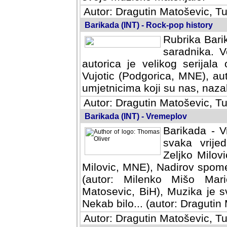
Autor: Dragutin Matoševic, Tu
Barikada (INT) - Rock-pop history
Rubrika Barik
saradnika. V
autorica je velikog serijal
Vujotic (Podgorica, MNE), aut
umjetnicima koji su nas, nazalo
Autor: Dragutin Matoševic, Tu
Barikada (INT) - Vremeplov
Barikada - V
svaka vrijedna
Milovic, MNE)
MNE), Nadirov spomenar (auto
Milenko Mišo Maric, UK), Muz
Muzika je svirala (autor: D
(autor: Dragutin Matosevic, BiH
Autor: Dragutin Matoševic, Tu