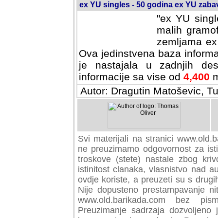
ex YU singles - 50 godina ex YU zab
"ex YU singl
malih gramof
zemljama ex 
Ova jedinstvena baza informa
je nastajala u zadnjih des
informacije sa vise od
4,400
m
Autor: Dragutin Matoševic, Tu
Svi materijali na stranici www.old.b
preuzimamo odgovornost za istini
troskove (stete) nastale zbog kriv
istinitost clanaka, vlasnistvo nad au
ovdje koriste, a preuzeti su s drugi
Nije dopusteno prestampavanje nit
www.old.barikada.com bez pism
Preuzimanje sadrzaja dozvoljeno 