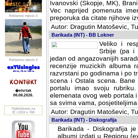
Ivanovski (Skopje, MK), Bran
Vec naprijed pomenuta ime
Reklamno mjesto 3
preporuka da citate njihove izv
Autor: Dragutin Matoševic, Tu
Barikada (INT) - BB Lokner
Veliko i res
Srbije (pa i
jedan od angazovanijih sarad
Reklamno mjesto 4
recenzije muzickih albuma ra
razvrstani po godinama i po t
scena i Ostala scena. Bane 
portalu imao svoju rubriku.
�etvrtak
elemenata ovog web portala i 
06.08.2026.
sa svima vama, posjetiteljima
Optimizirano za
Autor: Dragutin Matoševic, Tu
IE i 1024 x 768
Barikada (INT) - Diskografija
Barikada - Diskografija je
albumi izdati u Regionu (ex 